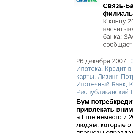
Связь-Ба
филиаль
К концу 2
насчитыв
банка: З
сообщает 
26 декабря 2007
Ипотека
,
Кредит в
карты
,
Лизинг
,
Пот
Ипотечный Банк
,
К
Республиканский 
Бум потребкреди
привлекать вни
a Еще немного и 2
людям, которые о
прогнозы оправда