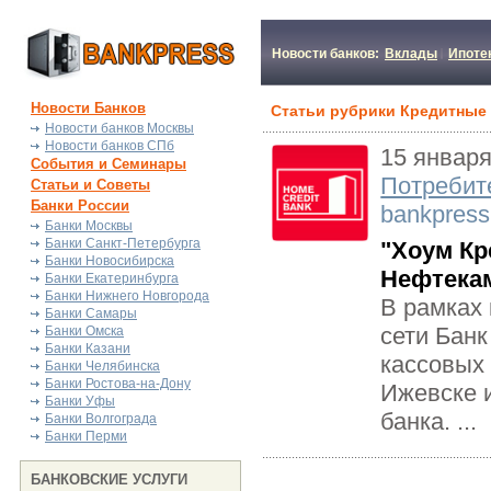
Новости банков:
Вклады
Ипоте
Новости Банков
Статьи рубрики Кредитные
Новости банков Москвы
Новости банков СПб
15 января
События и Семинары
Потребит
Статьи и Советы
Банки России
bankpress
Банки Москвы
Банки Санкт-Петербурга
"Хоум Кр
Банки Новосибирска
Нефтека
Банки Екатеринбурга
Банки Нижнего Новгорода
В рамках
Банки Самары
сети Банк
Банки Омска
Банки Казани
кассовых
Банки Челябинска
Банки Ростова-на-Дону
Ижевске 
Банки Уфы
банка. ...
Банки Волгограда
Банки Перми
БАНКОВСКИЕ УСЛУГИ