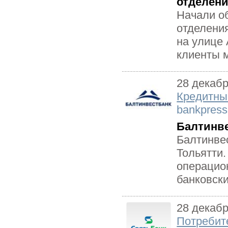
отделен
Начали о
отделени
на улице 
клиенты 
28 декаб
Кредитны
bankpress
Балтинве
Балтинве
Тольятти.
операцио
банковски
28 декаб
Потребит