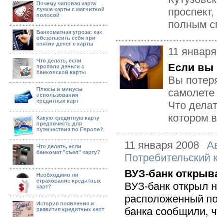
Почему чиповая карта
проспект,
лучше карты с магнитной
полосой
полным сп
Банкоматная угроза: как
обезопасить себя при
снятии денег с карты
11 января
Что делать, если
Если вы 
пропали деньги с
банковской карты
Вы потеря
Плюсы и минусы
самолете 
использования
кредитных карт
Что делат
котором в
Какую кредитную карту
предпочесть для
путешествия по Европе?
11 января 2008
А
Что делать, если
банкомат "съел" карту?
Потребительский 
ВУЗ-банк открыв
Необходимо ли
страхование кредитных
ВУЗ-банк открыл 
карт?
расположенный по
История появления и
банка сообщили, 
развития кредитных карт