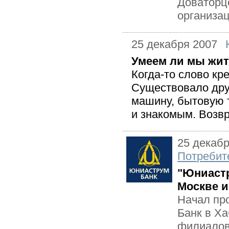
Доваторце
организац
25 декабря 2007
Умеем ли мы жит
Когда-то слово к
Существовало друг
машину, бытовую т
и знакомым. Возвр
25 декаб
Потребит
"Юниастр
Москве и
Начал пр
Банк в Ха
филиалов