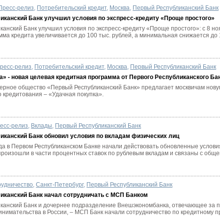
Пресс-релиз
,
Потребительский кредит
,
Москва
,
Первый Республиканский Банк
иканский Банк улучшил условия по экспресс-кредиту «Проще простого»
анский Банк улучшил условия по экспресс-кредиту «Проще простого»: с 8 но
ма кредита увеличивается до 100 тыс. рублей, а минимальная снижается до 15
ресс-релиз
,
Потребительский кредит
,
Москва
,
Первый Республиканский Банк
а» - новая целевая кредитная программа от Первого Республиканского Ба
ерное общество «Первый Республиканский Банк» предлагает москвичам нов
 кредитования – «Удачная покупка».
есс-релиз
,
Вклады
,
Первый Республиканский Банк
иканский Банк обновил условия по вкладам физических лиц
ода в Первом Республиканском Банке начали действовать обновленные услови
роизошли в части процентных ставок по рублевым вкладам и связаны с общей
рудничество
,
Санкт-Петербург
,
Первый Республиканский Банк
иканский Банк начал сотрудничать с МСП Банком
канский Банк и дочернее подразделение Внешэкономбанка, отвечающее за п
инимательства в России, – МСП Банк начали сотрудничество по кредитному 