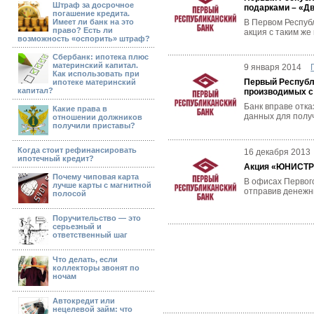
Штраф за досрочное
подарками – «Д
погашение кредита.
Имеет ли банк на это
В Первом Респуб
право? Есть ли
акция с таким же
возможность «оспорить» штраф?
Сбербанк: ипотека плюс
материнский капитал.
9 января 2014
Как использовать при
Первый Республ
ипотеке материнский
капитал?
производимых с
Банк вправе отка
Какие права в
данных для полу
отношении должников
получили приставы?
Когда стоит рефинансировать
16 декабря 2013
ипотечный кредит?
Акция «ЮНИСТРИ
Почему чиповая карта
В офисах Первог
лучше карты с магнитной
отправив денежны
полосой
Поручительство — это
серьезный и
ответственный шаг
Что делать, если
коллекторы звонят по
ночам
Автокредит или
нецелевой займ: что