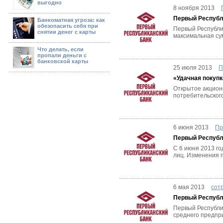
выгодно
8 ноября 2013
Первый Республ
Банкоматная угроза: как
обезопасить себя при
Первый Республик
снятии денег с карты
максимальная сум
Что делать, если
пропали деньги с
банковской карты
25 июля 2013
П
«Удачная покупк
Открытое акцион
потребительского
6 июня 2013
Пр
Первый Республ
С 6 июня 2013 г
лиц. Изменения п
6 мая 2013
сот
Первый Республ
Первый Республи
среднего предпр