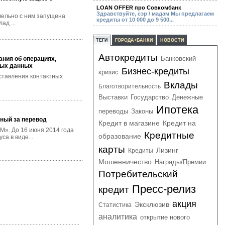
LOAN OFFER про Совкомбанк
Здравствуйте, сэр / мадам Мы предлагаем
лельно с ним запущена
кредиты от 10 000 до 9 500...
ад ...
ТЕГИ
ГОРОДА+БАНКИ
НОВОСТИ
Автокредиты
Банковский
ния об операциях,
ных данных
Бизнес-кредиты
кризис
оставления контактных
Вклады
Благотворительность
Выставки
Государство
Денежные
Ипотека
переводы
Законы
ный за перевод
Кредит в магазине
Кредит на
М». До 16 июня 2014 года
Кредитные
образование
а в виде...
карты
Лизинг
Кредиты
Мошенничество
Награды/Премии
Потребительский
Пресс-релиз
кредит
акция
Эксклюзив
Статистика
аналитика
открытие нового