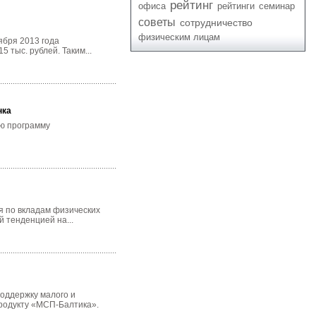
рейтинг
офиса
рейтинги
семинар
советы
сотрудничество
физическим лицам
ября 2013 года
 тыс. рублей. Таким...
нка
ую программу
я по вкладам физических
 тенденцией на...
оддержку малого и
продукту «МСП-Балтика».