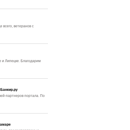
е всего, ветеранов с
е и Липецке. Благодарим
 Банкир.ру
лей-партнеров портала. По
Самаре