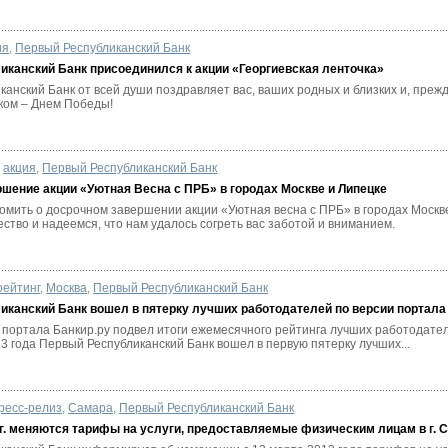
ия
,
Первый Республиканский Банк
канский Банк присоединился к акции «Георгиевская ленточка»
анский Банк от всей души поздравляет вас, ваших родных и близких и, прежд
ком – Днем Победы!
акция
,
Первый Республиканский Банк
шение акции «Уютная Весна с ПРБ» в городах Москве и Липецке
омить о досрочном завершении акции «Уютная весна с ПРБ» в городах Москв
ество и надеемся, что нам удалось согреть вас заботой и вниманием.
рейтинг
,
Москва
,
Первый Республиканский Банк
канский Банк вошел в пятерку лучших работодателей по версии портала
 портала Банкир.ру подвел итоги ежемесячного рейтинга лучших работодате
3 года Первый Республиканский Банк вошел в первую пятерку лучших...
ресс-релиз
,
Самара
,
Первый Республиканский Банк
 г. меняются тарифы на услуги, предоставляемые физическим лицам в г. 