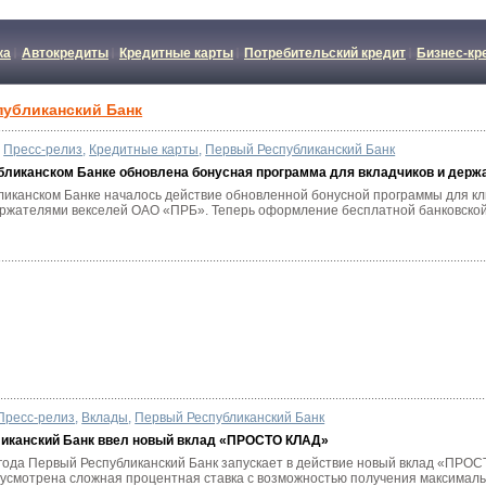
ка
Автокредиты
Кредитные карты
Потребительский кредит
Бизнес-кр
убликанский Банк
Пресс-релиз
,
Кредитные карты
,
Первый Республиканский Банк
бликанском Банке обновлена бонусная программа для вкладчиков и держ
ликанском Банке началось действие обновленной бонусной программы для к
ержателями векселей ОАО «ПРБ». Теперь оформление бесплатной банковской 
Пресс-релиз
,
Вклады
,
Первый Республиканский Банк
иканский Банк ввел новый вклад «ПРОСТО КЛАД»
 года Первый Республиканский Банк запускает в действие новый вклад «ПРО
усмотрена сложная процентная ставка с возможностью получения максимально