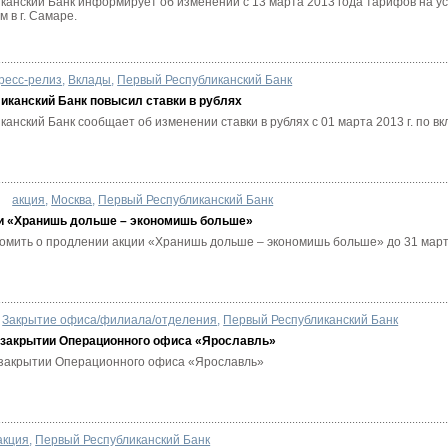
канский Банк информирует об изменении с 13 марта 2013 года тарифов на у
 в г. Самаре.
ресс-релиз
,
Вклады
,
Первый Республиканский Банк
иканский Банк повысил ставки в рублях
анский Банк сообщает об изменении ставки в рублях с 01 марта 2013 г. по 
акция
,
Москва
,
Первый Республиканский Банк
и «Хранишь дольше – экономишь больше»
омить о продлении акции «Хранишь дольше – экономишь больше» до 31 марта
Закрытие офиса/филиала/отделения
,
Первый Республиканский Банк
 закрытии Операционного офиса «Ярославль»
закрытии Операционного офиса «Ярославль»
акция
,
Первый Республиканский Банк