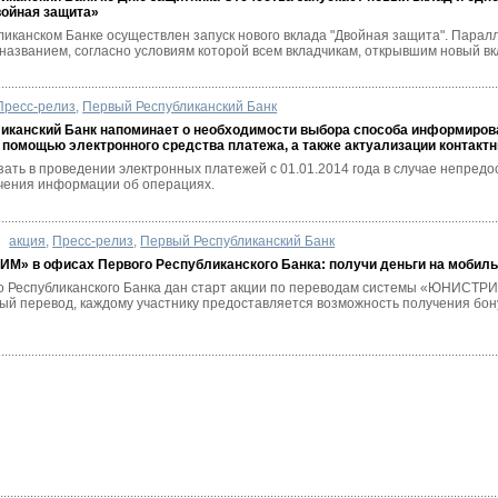
войная защита»
ликанском Банке осуществлен запуск нового вклада "Двойная защита". Парал
 названием, согласно условиям которой всем вкладчикам, открывшим новый вкл
Пресс-релиз
,
Первый Республиканский Банк
иканский Банк напоминает о необходимости выбора способа информирова
 помощью электронного средства платежа, а также актуализации контакт
зать в проведении электронных платежей с 01.01.2014 года в случае непред
чения информации об операциях.
акция
,
Пресс-релиз
,
Первый Республиканский Банк
М» в офисах Первого Республиканского Банка: получи деньги на мобиль
о Республиканского Банка дан старт акции по переводам системы «ЮНИСТРИ
й перевод, каждому участнику предоставляется возможность получения бонус