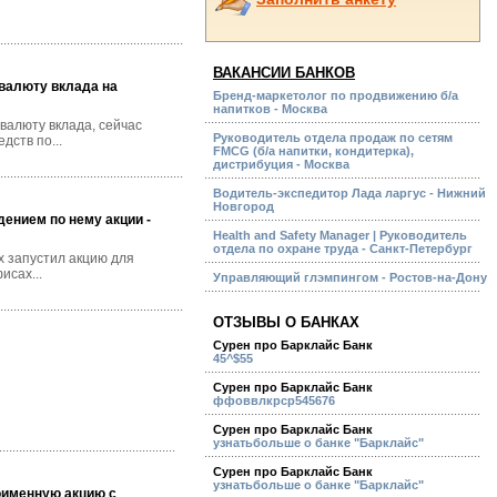
ВАКАНСИИ БАНКОВ
 валюту вклада на
Бренд-маркетолог по продвижению б/а
напитков - Москва
валюту вклада, сейчас
Руководитель отдела продаж по сетям
дств по...
FMCG (б/а напитки, кондитерка),
дистрибуция - Москва
Водитель-экспедитор Лада ларгус - Нижний
Новгород
ением по нему акции -
Health and Safety Manager | Руководитель
отдела по охране труда - Санкт-Петербург
х запустил акцию для
исах...
Управляющий глэмпингом - Ростов-на-Дону
ОТЗЫВЫ О БАНКАХ
Сурен про Барклайс Банк
45^$55
Сурен про Барклайс Банк
ффоввлкрср545676
Сурен про Барклайс Банк
узнатьбольше о банке "Барклайс"
Сурен про Барклайс Банк
узнатьбольше о банке "Барклайс"
оименную акцию с