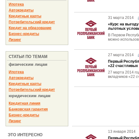
Ипотека
Автокредиты
Кредитные карты
31 марта 2014
Потребительский кредит
«Курс на выгоду
Кредит на образование
льготных услов
Бизнес-кредиты
В Первом Республ
можно использова
Лизинг
27 марта 2014
СТАТЬИ ПО ТЕМАМ
Первый Республ
физическим лицам
«22 счастливых 
Ипотека
27 марта 2014 го
вкладчиков «22 с
Автокредиты
Кредитные карты
Потребительский кредит
юридическим лицам
Кредитная линия
Банковская гарантия
Бизнес-кредиты
Лизинг
13 января 2014
ЭТО ИНТЕРЕСНО
Первый Республ