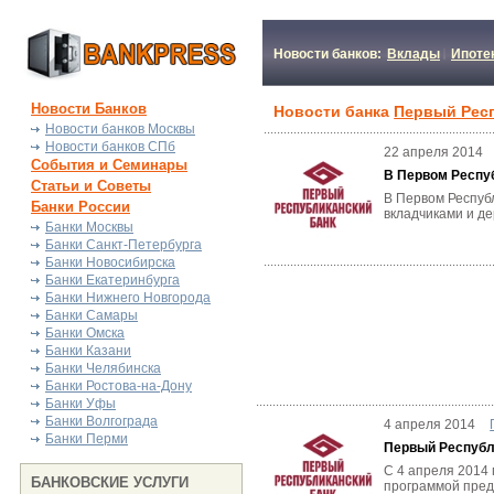
Новости банков:
Вклады
Ипоте
Новости Банков
Новости банка
Первый Респ
Новости банков Москвы
Новости банков СПб
22 апреля 2014
События и Семинары
В Первом Респу
Статьи и Советы
В Первом Респуб
Банки России
вкладчиками и д
Банки Москвы
Банки Санкт-Петербурга
Банки Новосибирска
Банки Екатеринбурга
Банки Нижнего Новгорода
Банки Самары
Банки Омска
Банки Казани
Банки Челябинска
Банки Ростова-на-Дону
Банки Уфы
Банки Волгограда
4 апреля 2014
Банки Перми
Первый Республ
С 4 апреля 2014
БАНКОВСКИЕ УСЛУГИ
программой пред