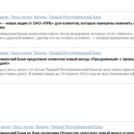
акция
,
Пресс-релиз
,
Вклады
,
Первый Республиканский Банк
» – новая акция от ОАО «ПРБ» для клиентов, которые намерены изменить
иях
иканском Банке всем клиентам из числа вкладчиков, которые хотят обменять 
ть удачный момент, сделав это на особых условиях – с конвертированием сре
акция
,
Пресс-релиз
,
Вклады
,
Первый Республиканский Банк
иканский Банк предложил клиентам новый вклад «Праздничный» с провед
дня!»
да в честь своего 22-летия Первый Республиканский Банк во всех своих офиса
частливых дня!». В рамках акции до 18 апреля 2014 года во всех банковских оф
акция
,
Пресс-релиз
,
Вклады
,
Первый Республиканский Банк
иканский Банк ко Дню защитника Отечества запускает новый вклад и одн