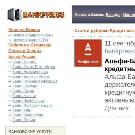
Новости банков:
Вклады
Ипоте
Новости Банков
Статьи рубрики Кредитные
Новости банков Москвы
Новости банков СПб
11 сентяб
События и Семинары
bankpress
Статьи и Советы
Банки России
Альфа-Б
Банки Москвы
Банки Санкт-Петербурга
кредитны
Банки Новосибирска
Альфа-Ба
Банки Екатеринбурга
Банки Нижнего Новгорода
держател
Банки Самары
кредитну
Банки Омска
Банки Казани
активным
Банки Челябинска
Банки Ростова-на-Дону
Для них...
Банки Уфы
Банки Волгограда
Банки Перми
БАНКОВСКИЕ УСЛУГИ