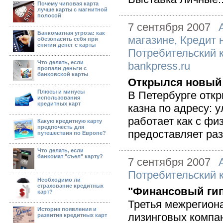
Почему чиповая карта
лучше карты с магнитной
полосой
7 сентября 2007
Банкоматная угроза: как
магазине
,
Кредит 
обезопасить себя при
снятии денег с карты
Потребительский 
Что делать, если
bankpress.ru
пропали деньги с
банковской карты
Открылся новый 
Плюсы и минусы
В Петербурге отк
использования
кредитных карт
казна по адресу: 
работает как с фи
Какую кредитную карту
предпочесть для
предоставляет раз
путешествия по Европе?
Что делать, если
банкомат "съел" карту?
7 сентября 2007
Потребительский 
Необходимо ли
страхование кредитных
"Финансовый гип
карт?
Третья межрегиона
История появления и
лизинговых компа
развития кредитных карт