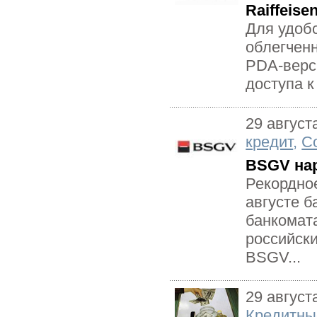
Raiffeis
Для удоб
облегчен
PDA-верс
доступа 
29 август
кредит
,
С
BSGV на
Рекордное
августе б
банкомата
российск
BSGV...
29 август
Кредитны