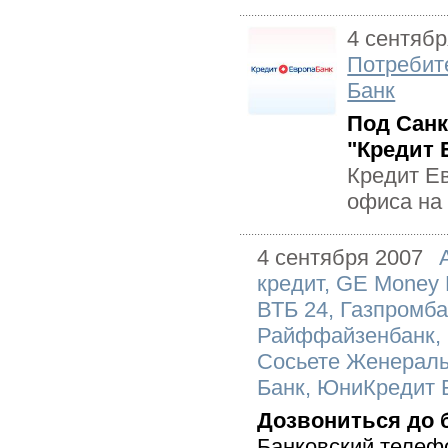
4 сентябр
Потребит
Банк
Под Сан
"Кредит 
Кредит Е
офиса на 
4 сентября 2007
кредит
,
GE Money 
ВТБ 24
,
Газпромба
Райффайзенбанк
,
Сосьете Женераль
Банк
,
ЮниКредит 
Дозвониться до б
Банковский телеф