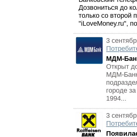
Дозвониться до ко
только со второй 
"iLoveMoney.ru", п
3 сентябр
Потребит
МДМ-Банк
Открыт д
МДМ-Банка
подразде
городе за
1994...
3 сентябр
Потребит
Появилас