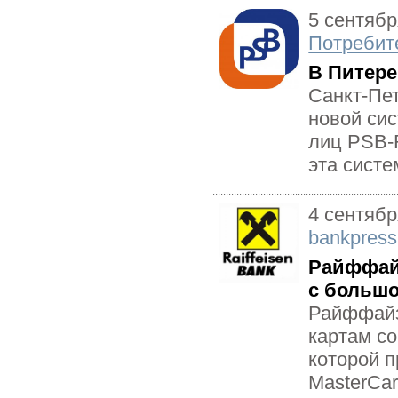
5 сентябр
Потребит
В Питере
Санкт-Пе
новой си
лиц PSB-R
эта систе
4 сентябр
bankpress
Райффайз
с большо
Райффайз
картам со
которой п
MasterCar