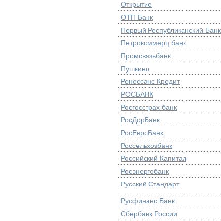
Открытие
ОТП Банк
Первый Республиканский Банк
Петрокоммерц банк
Промсвязьбанк
Пушкино
Ренессанс Кредит
РОСБАНК
Росгосстрах банк
РосДорБанк
РосЕвроБанк
Россельхозбанк
Российский Капитал
Росэнергобанк
Русский Стандарт
Русфинанс Банк
Сбербанк России