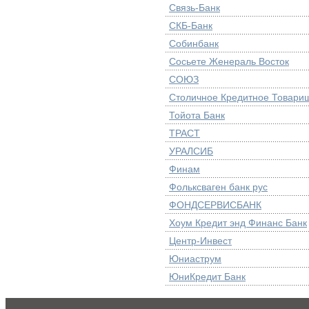
Связь-Банк
СКБ-Банк
Собинбанк
Сосьете Женераль Восток
СОЮЗ
Столичное Кредитное Товари
Тойота Банк
ТРАСТ
УРАЛСИБ
Финам
Фольксваген банк рус
ФОНДСЕРВИСБАНК
Хоум Кредит энд Финанс Банк
Центр-Инвест
Юниаструм
ЮниКредит Банк