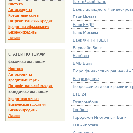
Балтийский Банк
Ипотека
Банк Жилищного Финансиров
Автокредиты
Кредитные карты
Банк Интеза
Потребительский кредит
Банк КЕДР
Кредит на образование
Банк Москвы
Бизнес-кредиты
Лизинг
Банк ФИНИНВЕСТ
Барклайс Банк
СТАТЬИ ПО ТЕМАМ
Бинбанк
физическим лицам
БМВ Банк
Ипотека
Бюро финансовых решений «
Автокредиты
Возрождение
Кредитные карты
Потребительский кредит
Всероссийский банк развития 
юридическим лицам
ВТБ 24
Кредитная линия
Газпромбанк
Банковская гарантия
Генбанк
Бизнес-кредиты
Лизинг
Городской Ипотечный Банк
ГПБ-Ипотека
Донинвест