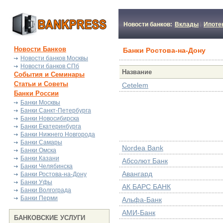
Новости банков:
Вклады
Ипоте
Новости Банков
Банки Ростова-на-Дону
Новости банков Москвы
Новости банков СПб
Название
События и Семинары
Статьи и Советы
Cetelem
Банки России
Банки Москвы
Банки Санкт-Петербурга
Банки Новосибирска
Банки Екатеринбурга
Банки Нижнего Новгорода
Банки Самары
Nordea Bank
Банки Омска
Банки Казани
Абсолют Банк
Банки Челябинска
Авангард
Банки Ростова-на-Дону
Банки Уфы
АК БАРС БАНК
Банки Волгограда
Банки Перми
Альфа-Банк
АМИ-Банк
БАНКОВСКИЕ УСЛУГИ