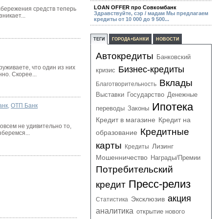
LOAN OFFER про Совкомбанк
 сбережения средств теперь
Здравствуйте, сэр / мадам Мы предлагаем
никает...
кредиты от 10 000 до 9 500...
ТЕГИ
ГОРОДА+БАНКИ
НОВОСТИ
Автокредиты
Банковский
руживаете, что один из них
Бизнес-кредиты
кризис
но. Скорее...
Вклады
Благотворительность
Выставки
Государство
Денежные
Ипотека
анк
,
ОТП Банк
переводы
Законы
Кредит в магазине
Кредит на
овсем не удивительно то,
Кредитные
образование
беремся...
карты
Лизинг
Кредиты
Мошенничество
Награды/Премии
Потребительский
Пресс-релиз
кредит
акция
Эксклюзив
Статистика
аналитика
открытие нового