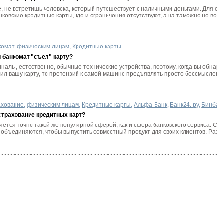
, не встретишь человека, который путешествует с наличными деньгами. Для
овские кредитные карты, где и ограничения отсутствуют, а на таможне не воз
комат
,
физическим лицам
,
Кредитные карты
и банкомат "съел" карту?
налы, естественно, обычные технические устройства, поэтому, когда вы обна
ил вашу карту, то претензий к самой машине предъявлять просто бессмыслен
ахование
,
физическим лицам
,
Кредитные карты
,
Альфа-Банк
,
Банк24. ру
,
Бинб
страхование кредитных карт?
ется точно такой же популярной сферой, как и сфера банковского сервиса. С
 объединяются, чтобы выпустить совместный продукт для своих клиентов. Раз