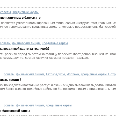
советы
,
Кредитные карты
тие наличных в банкомате
 являются узкоспециализированным финансовым инструментом, главным на
ичное использование кредитных средств, которые предоставлены банковской
советы
,
физическим лицам
,
Кредитные карты
на кредитной карте за границей?
ть россиян перед вылетом за границу пересчитывает деньги в кошельке, что
ки сумму, другие, достав карту из кармана проходят дальше.
2
советы
,
физическим лицам
,
Автокредиты
,
Ипотека
,
Кредитные карты
,
Потр
овать кредит?
ки по кредитам постоянно растут, и очень обидно выплачивать долгий ипоте
еднем банке выдают подобные займы по более заманчивым и привлекательным
2
советы
,
физическим лицам
,
Кредитные карты
т банковской карты