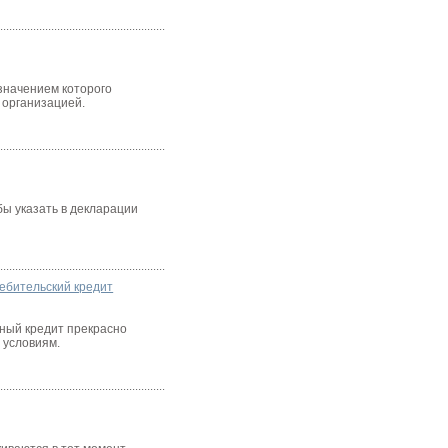
значением которого
 организацией.
бы указать в декларации
ебительский кредит
чный кредит прекрасно
 условиям.