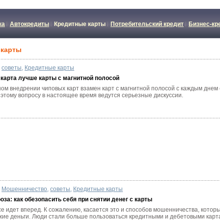
ка
Автокредиты
Кредитные карты
Потребительский кредит
Бизнес-кр
 карты
советы
,
Кредитные карты
карта лучше карты с магнитной полосой
ом внедрении чиповых карт взамен карт с магнитной полосой с каждым днем 
 этому вопросу в настоящее время ведутся серьезные дискуссии.
Мошенничество
,
советы
,
Кредитные карты
оза: как обезопасить себя при снятии денег с карты
се идет вперед. К сожалению, касается это и способов мошенничества, кото
жие деньги. Люди стали больше пользоваться кредитными и дебетовыми кар