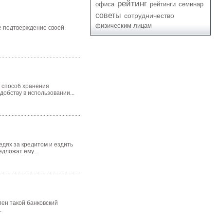
рейтинг
офиса
рейтинги
семинар
советы
сотрудничество
физическим лицам
бе подтверждение своей
й способ хранения
обству в использовании...
едях за кредитом и ездить
дложат ему...
пен такой банковский
.