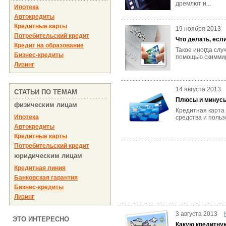
дремлют и...
Ипотека
Автокредиты
Кредитные карты
19 ноября 2013
Потребительский кредит
Что делать, есл
Кредит на образование
Такое иногда слу
Бизнес-кредиты
помощью скиммир
Лизинг
14 августа 2013
СТАТЬИ ПО ТЕМАМ
Плюсы и минусы
физическим лицам
Кредитная карта
Ипотека
средства и польз
Автокредиты
Кредитные карты
Потребительский кредит
юридическим лицам
Кредитная линия
Банковская гарантия
Бизнес-кредиты
Лизинг
3 августа 2013
ЭТО ИНТЕРЕСНО
Какую кредитную