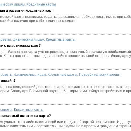
ическим лицам
,
Кредитные карты
ия и развития кредитных карт
ковской карты появилась тогда, когда возникла необходимость иметь при се
сти без наличия при себе наличных средств
советы
,
физическим лицам
,
Кредитные карты
ги с пластиковых карт?
день банковская карта уже не роскошь, а привычный и зачастую необходимы
. Карты давно зарекомендовали себя с положительной стороны, благодаря уд
советы
,
физическим лицам
,
Кредитные карты
,
Потребительский кредит
т онлайн?
ает на сегодняшний день много вариантов для те, кто не хочет стоять в очер
ферам. Благодаря Всемирной паутине банкиры сами найдут потребителя и пре
советы
,
Кредитные карты
снижаемый остаток на карте?
я удивить кого-либо пластиковой или кредитной картой невозможно. И досту
 только влиятельным и состоятельным людям, но и простым гражданам страны