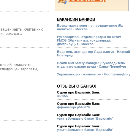
ВАКАНСИИ БАНКОВ
Бренд-маркетолог по продвижению б/а
вашей карты, считав их с
напитков - Москва
 приходит...
Руководитель отдела продаж по сетям
FMCG (б/а напитки, кондитерка),
дистрибуция - Москва
Водитель-экспедитор Лада ларгус - Нижний
Новгород
Health and Safety Manager | Руководитель
ыкли обналичивать
отдела по охране труда - Санкт-Петербург
 следующей зарплаты,...
Управляющий глэмпингом - Ростов-на-Дону
ОТЗЫВЫ О БАНКАХ
Сурен про Барклайс Банк
45^$55
Сурен про Барклайс Банк
ффоввлкрср545676
Сурен про Барклайс Банк
узнатьбольше о банке "Барклайс"
Сурен про Барклайс Банк
узнатьбольше о банке "Барклайс"