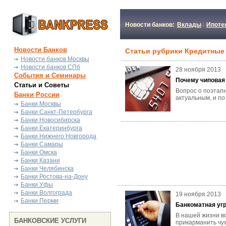
Новости банков:
Вклады
Ипоте
Новости Банков
Статьи рубрики Кредитные
Новости банков Москвы
Новости банков СПб
28 ноября 2013
События и Семинары
Почему чиповая 
Статьи и Советы
Вопрос о поэтапн
Банки России
актуальным, и по
Банки Москвы
Банки Санкт-Петербурга
Банки Новосибирска
Банки Екатеринбурга
Банки Нижнего Новгорода
Банки Самары
Банки Омска
Банки Казани
Банки Челябинска
Банки Ростова-на-Дону
Банки Уфы
Банки Волгограда
19 ноября 2013
Банки Перми
Банкоматная угр
В нашей жизни в
БАНКОВСКИЕ УСЛУГИ
прикарманить чу