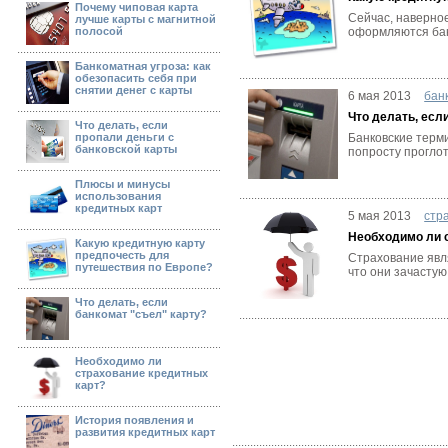
Почему чиповая карта
Сейчас, наверное
лучше карты с магнитной
полосой
оформляются банк
Банкоматная угроза: как
обезопасить себя при
снятии денег с карты
6 мая 2013
бан
Что делать, есл
Что делать, если
пропали деньги с
Банковские терми
банковской карты
попросту проглот
Плюсы и минусы
использования
кредитных карт
5 мая 2013
стр
Необходимо ли 
Какую кредитную карту
предпочесть для
Страхование явля
путешествия по Европе?
что они зачастую
Что делать, если
банкомат "съел" карту?
Необходимо ли
страхование кредитных
карт?
История появления и
развития кредитных карт