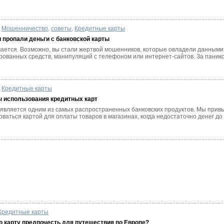
Мошенничество
,
советы
,
Кредитные карты
и пропали деньги с банковской карты
чается. Возможно, вы стали жертвой мошенников, которые овладели данными 
ованных средств, манипуляций с телефоном или интернет-сайтов. За паникой
Кредитные карты
 использования кредитных карт
 является одним из самых распространенных банковских продуктов. Мы прив
оваться картой для оплаты товаров в магазинах, когда недостаточно денег до
Кредитные карты
 карту предпочесть для путешествия по Европе?