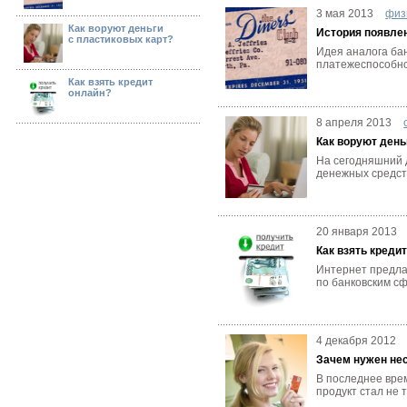
3 мая 2013
физ
Как воруют деньги
История появлен
с пластиковых карт?
Идея аналога бан
платежеспособно
Как взять кредит
онлайн?
8 апреля 2013
Как воруют день
На сегодняшний 
денежных средств
20 января 2013
Как взять креди
Интернет предлаг
по банковским с
4 декабря 2012
Зачем нужен не
В последнее врем
продукт стал не