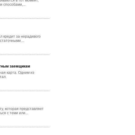
иваются в тот момент,
 способами,...
ал кредит за нерадивого
статочными....
стным заемщикам
ная карта. Одним из
тал.
ту, которая представляет
ся с теми или...