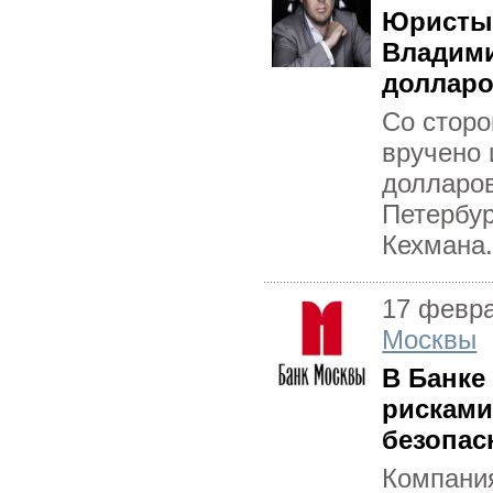
Юристы 
Владими
доллар
Со стор
вручено 
долларов
Петербур
Кехмана.
17 февр
Москвы
В Банке
рискам
безопас
Компани