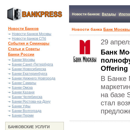
Новости банков:
Вклады
Ипоте
Новости Банков
Новости банка
Банк Москв
Новости банков Москвы
Новости банков СПб
29 апрел
События и Семинары
Статьи и Советы
Банк Мо
Банки России
полнофу
Банки Москвы
Банки Санкт-Петербурга
Offering
Банки Новосибирска
Банки Екатеринбурга
В Банке
Банки Нижнего Новгорода
Банки Самары
маркетин
Банки Омска
Банки Казани
на базе 
Банки Челябинска
стал воз
Банки Ростова-на-Дону
Банки Уфы
предложе
Банки Волгограда
Банки Перми
БАНКОВСКИЕ УСЛУГИ