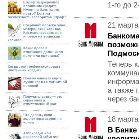
Штраф за досрочное
1-го до 
погашение кредита.
Имеет ли банк на это
право? Есть ли
возможность «оспорить» штраф?
21 марта
Сбербанк: ипотека плюс
материнский капитал.
Как использовать при
Банком
ипотеке материнский
капитал?
возможн
Какие права в
Подмос
отношении должников
получили приставы?
Теперь к
Когда стоит рефинансировать
ипотечный кредит?
коммунал
Почему чиповая карта
информа
лучше карты с магнитной
полосой
а также 
Поручительство — это
через ба
серьезный и
ответственный шаг
Что делать, если
18 марта
коллекторы звонят по
ночам
В Банке
Автокредит или
кредитн
нецелевой займ: что