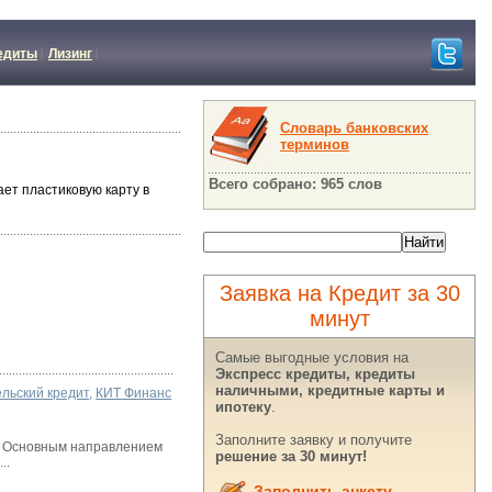
едиты
Лизинг
Словарь банковских
терминов
Всего собрано: 965 слов
ет пластиковую карту в
Заявка на Кредит за 30
минут
Самые выгодные условия на
Экспресс кредиты, кредиты
наличными, кредитные карты и
льский кредит
,
КИТ Финанс
ипотеку
.
Заполните заявку и получите
7. Основным направлением
решение за 30 минут!
..
Заполнить анкету