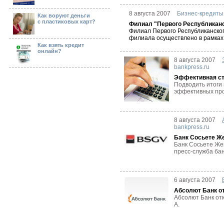
8 августа 2007
Бизнес-кредиты
Как воруют деньги
с пластиковых карт?
Филиал "Первого Республиканс
Филиал Первого Республиканског
филиала осуществлено в рамках 
Как взять кредит
онлайн?
8 августа 2007
bankpress.ru
Эффективная ст
Подводить итоги
эффективных проц
8 августа 2007
bankpress.ru
Банк Сосьете Же
Банк Сосьете Жен
пресс-служба бан
6 августа 2007
Абсолют Банк о
Абсолют Банк отк
А.