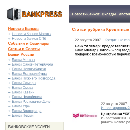
Новости банков:
Вклады
Ипоте
Новости Банков
Статьи рубрики Кредитные
Новости банков Москвы
Новости банков СПб
22 августа 2007
Кредитные ка
События и Семинары
Банк “Алемар” предоставляет 
Статьи и Советы
Банк Алемар (Новосибирск) ввод
Банки России
подарок с возможностью перечисл
Банки Москвы
Банки Санкт-Петербурга
Банки Новосибирска
Банки Екатеринбурга
Банки Нижнего Новгорода
Банки Самары
Банки Омска
Банки Казани
Банки Челябинска
Банки Ростова-на-Дону
22 августа 2007
Банки Уфы
Инвестиционный
Банки Волгограда
Центр банка “КИ
Банки Перми
Инвестбанк КИТ Ф
работы нового ре
БАНКОВСКИЕ УСЛУГИ