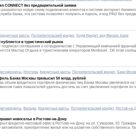
isen CONNECT без предварительной заявки
разработал новую схему подключения клиентов к системе интернет-банкинга
лужба банка, эта система позволяет получить и пароль, и код PIN2 без предв
Кредитные карты
,
Потребительский кредит
,
Хоум Кредит энд Финанс Банк
глубляется в туристический рынок
т подписал соглашения о сотрудничестве с Управляющей компанией франчай
ентств Мастер Отдыха и туристическим оператором Mostravel . Об этом сообщ
Автокредиты
,
Ипотека
,
Кредитные карты
,
Потребительский кредит
,
Банк Моск
фель Банка Москвы превысил 50 млрд. рублей
ода объем кредитного портфеля физических лиц Банка Москвы увеличился на 
 многом таких показателей удалось достичь за счет увеличения портфеля по за
Автокредиты
,
Вклады
,
Кредитные карты
,
Потребительский кредит
,
Ростов-на-
правил новоселье в Ростове-на-Дону
рыл кредитно-кассовый офис в Ростове-на-Дону, на ул. Суворова, 55. Граждан
у автомобиля, приобретение жилья или на развитие собственного бизнеса. Так