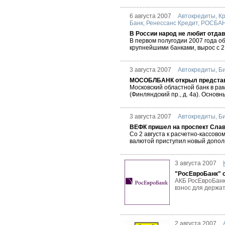
6 августа 2007
Автокредиты
,
Кр
Банк
,
Ренессанс Кредит
,
РОСБА
В России народ не любит отда
В первом полугодии 2007 года 
крупнейшими банками, вырос с 2,
3 августа 2007
Автокредиты
,
Б
МОСОБЛБАНК открыл представи
Московский областной банк в ра
(Финляндский пр., д. 4а). Осно
3 августа 2007
Автокредиты
,
Б
ВЕФК пришел на проспект Сла
Со 2 августа к расчетно-кассов
валютой приступил новый допол
3 августа 2007
"РосЕвроБанк" 
АКБ РосЕвроБанк
взнос для держате
2 августа 2007