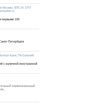
нк Москвы
,
ВТБ 24
,
ОТП
inmarket.ru
м первыми 100
 Санкт-Петербурге
Выборг-Банк
,
Петровский
ий с наличной иностранной
ательный первоначальный
в,...