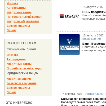
Ипотека
15 августа 2007
Автокредиты
BSGV предложил
Кредитные карты
Банк Сосьете Жен
Потребительский кредит
основных продукт
Кредит на образование
Бизнес-кредиты
Лизинг
15 августа 2007
Возрождение
СТАТЬИ ПО ТЕМАМ
Банк "Возрожден
Приступил к раб
физическим лицам
столице по адресу
Ипотека
Автокредиты
Кредитные карты
Потребительский кредит
юридическим лицам
Кредитная линия
Банковская гарантия
Бизнес-кредиты
Лизинг
15 августа 2007
Автокредиты
,
Созывается собрание акционе
Наблюдательный совет ОАО Банк
ЭТО ИНТЕРЕСНО
будет рассмотрен вопрос о реор