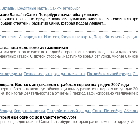
,
Вклады
,
Кредитные карты
,
Санкт-Петербург
кого Банка" в Санкт-Петербурге начал обслуживание
о Банка в Санкт-Петербурге начал обслуживание клиентов. Как сообщила пре
общей стратегии развития банка, которая подразумевает...
Эксклюзив
,
Автокредиты
,
Ипотека
,
Кредитные карты
,
Потребительский кредит
авка пока мало помогает заемщикам
 июля достаточно сложно. С одной стороны, он прошел под знаком одного б
ентных ставок. С другой стороны, наступило время отпусков, многие банковс
Автокредиты
,
Бизнес-кредиты
,
Кредитные карты
,
Потребительский кредит
,
Со
нераль Восток с энтузиазмом отработал первое полугодие 2007 года
ераль Восток показал устойчивую динамику развития в первом полугодии 20
ка, по итогам деятельности за отчетный период зафиксировано увеличение р
Вклады
,
Кредитные карты
,
Потребительский кредит
,
Санкт-Петербург
,
Абсолю
ткрыл еще один офис в Санкт-Петербурге
рыл еще один офис в Санкт-Петербурге, который расположен по адресу: Лен