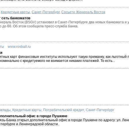
Кредитные карты
,
Санкт-Петербург
,
Сосьете Женераль Восток
 сеть банкоматов
нераль Восток (BSGV) установил в Санкт-Петербурге два новых банкомата и 
 до 66. Об этом сообщила пресс-служба банка.
рты
www.rosbalt.ru
ки
тных карт финансовые институты используют такую приманку, как льготный 
оминально с кредитуемого не взимается никаких платежей. То есть...
Вклады
,
Кредитные карты
,
Потребительский кредит
,
Санкт-Петербург
ополнительный офис в городе Пушкине
зь-Банка открыл дополнительный офис в городе Пушкине по адресу: ул. Лени
тербурге и Ленинградской области.