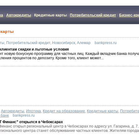
ка
Автокредиты
Кредитные карты
Потребительский кредит
Бизнес-кр
 карты
рты
,
Потребительский кредит
,
Новосибирск
,
Алемар
bankpress.ru
клиентам скидки и льготные условия
ит новую бонусную программу для частных лиц. Каждый вкладчик банка получа
ения процентов по депозиту. Кроме того, клиент может...
Автокредиты
,
Ипотека
,
Кредит на образование
,
Кредитные карты
,
Потребите
 банк
bankpress.ru
Т Финанс” открылся в Чебоксарах
инанс открыл региональный центр в Чебоксарах по адресу ул. Гагарина, д. 
гионального центра станет обслуживание частных клиентов. Жителям города.