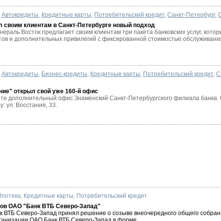
Автокредиты
,
Кредитные карты
,
Потребительский кредит
,
Санкт-Петербург
,
 своим клиентам в Санкт-Петербурге новый подход
ераль Восток предлагает своим клиентам три пакета банковских услуг, котор
ов и дополнительных привилегий с фиксированной стоимостью обслуживания з
Автокредиты
,
Бизнес-кредиты
,
Кредитные карты
,
Потребительский кредит
,
С
ие" открыл свой уже 160-й офис
оте дополнительный офис Знаменский Санкт-Петербургского филиала банка.
: ул. Восстания, 33.
Ипотека
,
Кредитные карты
,
Потребительский кредит
ров ОАО "Банк ВТБ Северо-Запад"
 ВТБ Северо-Запад принял решение о созыве внеочередного общего собрани
ганизации ОАО Банк ВТБ Северо-Запад в форме...