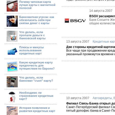
Почему чиповая карта
лучше карты с магнитной
полосой
14 августа 2007
BSGV расширяет
Банкоматная угроза: как
Банк Сосьете Же
обезопасить себя при
снятии денег с карты
общее количество
Что делать, если
пропали деньги с
банковской карты
13 августа 2007
Кредитные ка
Две стороны кредитной карточ
Плюсы и минусы
использования
Все чаще при продвижении креди
кредитных карт
указанный промежуток времени н
Какую кредитную карту
предпочесть для
путешествия по Европе?
Что делать, если
банкомат "съел" карту?
Необходимо ли
страхование кредитных
10 августа 2007
Автокредиты
,
карт?
Филиал Связь-Банка открыл д
Санкт-Петербургский филиал Свя
История появления и
пятый допофис банка в Санкт-Пе
развития кредитных карт