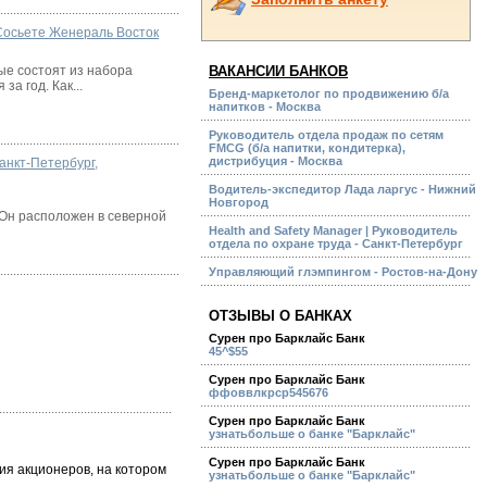
Сосьете Женераль Восток
ые состоят из набора
ВАКАНСИИ БАНКОВ
а год. Как...
Бренд-маркетолог по продвижению б/а
напитков - Москва
Руководитель отдела продаж по сетям
FMCG (б/а напитки, кондитерка),
дистрибуция - Москва
анкт-Петербург
,
Водитель-экспедитор Лада ларгус - Нижний
Новгород
 Он расположен в северной
Health and Safety Manager | Руководитель
отдела по охране труда - Санкт-Петербург
Управляющий глэмпингом - Ростов-на-Дону
ОТЗЫВЫ О БАНКАХ
Сурен про Барклайс Банк
45^$55
Сурен про Барклайс Банк
ффоввлкрср545676
Сурен про Барклайс Банк
узнатьбольше о банке "Барклайс"
Сурен про Барклайс Банк
я акционеров, на котором
узнатьбольше о банке "Барклайс"