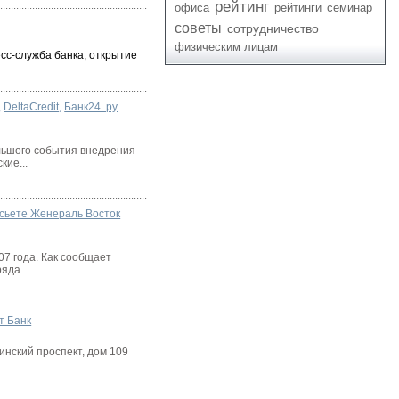
рейтинг
офиса
рейтинги
семинар
советы
сотрудничество
физическим лицам
сс-служба банка, открытие
,
DeltaCredit
,
Банк24. ру
ольшого события внедрения
кие...
сьете Женераль Восток
07 года. Как сообщает
яда...
т Банк
инский проспект, дом 109