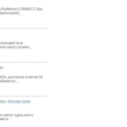
 Raiffeisen CONNECT. Как
арительной...
зинговой сети
ила пресс-служба...
вы
50%, достигнув отметки 50
ймам на ...
Дону
,
Абсолют Банк
е смогут здесь взять
же в...