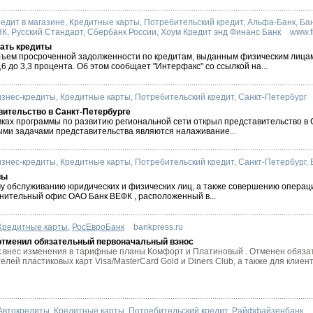
едит в магазине
,
Кредитные карты
,
Потребительский кредит
,
Альфа-Банк
,
Ба
НК
,
Русский Стандарт
,
Сбербанк России
,
Хоум Кредит энд Финанс Банк
www.f
вать кредиты
объем просроченной задолженности по кредитам, выданным физическим лица
6 до 3,3 процента. Об этом сообщает "Интерфакс" со ссылкой на...
изнес-кредиты
,
Кредитные карты
,
Потребительский кредит
,
Санкт-Петербург
тельство в Санкт-Петербурге
мках программы по развитию региональной сети открыл представительство в
вными задачами представительства являются налаживание...
изнес-кредиты
,
Кредитные карты
,
Потребительский кредит
,
Санкт-Петербург
,
вы
ому обслуживанию юридических и физических лиц, а также совершению операц
нительный офис ОАО Банк ВЕФК , расположенный в...
Кредитные карты
,
РосЕвроБанк
bankpress.ru
отменил обязательный первоначальный взнос
 внес изменения в тарифные планы Комфорт и Платиновый . Отменен обяз
лей пластиковых карт Visa/MasterCard Gold и Diners Club, а также для клиенто
Автокредиты
,
Кредитные карты
,
Потребительский кредит
,
Райффайзенбанк