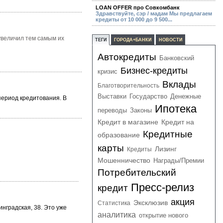
LOAN OFFER про Совкомбанк
Здравствуйте, сэр / мадам Мы предлагаем
кредиты от 10 000 до 9 500...
увеличил тем самым их
ТЕГИ
ГОРОДА+БАНКИ
НОВОСТИ
Автокредиты
Банковский
Бизнес-кредиты
кризис
Вклады
Благотворительность
Выставки
Государство
Денежные
период кредитования. В
Ипотека
переводы
Законы
Кредит в магазине
Кредит на
Кредитные
образование
карты
Лизинг
Кредиты
Мошенничество
Награды/Премии
Потребительский
Пресс-релиз
кредит
акция
Эксклюзив
Статистика
нградская, 38. Это уже
аналитика
открытие нового