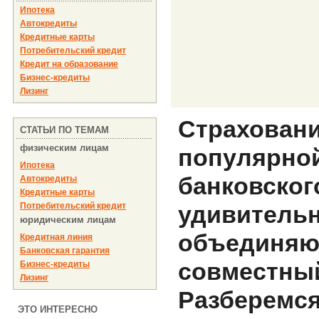
Ипотека
Автокредиты
Кредитные карты
Потребительский кредит
Кредит на образование
Бизнес-кредиты
Лизинг
Страховани
СТАТЬИ ПО ТЕМАМ
физическим лицам
популярной
Ипотека
банковског
Автокредиты
Кредитные карты
Потребительский кредит
удивительн
юридическим лицам
объединяют
Кредитная линия
Банковская гарантия
совместный
Бизнес-кредиты
Лизинг
Разберемся
ЭТО ИНТЕРЕСНО