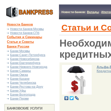
Новости банков:
Вклады
Ипоте
Новости Банков
Статьи и С
Новости банков Москвы
Новости банков СПб
События и Семинары
Необходим
Статьи и Советы
Банки России
кредитных
Банки Москвы
Банки Санкт-Петербурга
Банки Новосибирска
Банки Екатеринбурга
Альфа-
Банки Нижнего Новгорода
Кредитн
Банки Самары
Банки Омска
Банки Казани
Банки Челябинска
Банки Ростова-на-Дону
Банки Уфы
Банки Волгограда
Банки Перми
БАНКОВСКИЕ УСЛУГИ