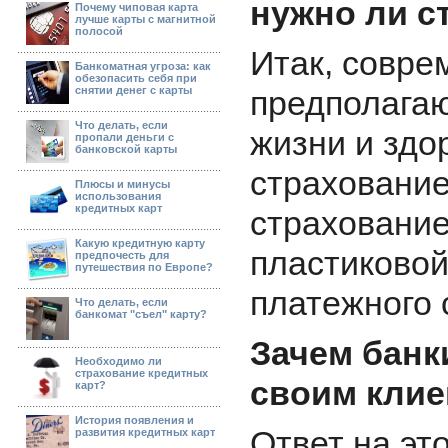
нужно ли с
Почему чиповая карта
лучше карты с магнитной
полосой
Итак, совре
Банкоматная угроза: как
обезопасить себя при
снятии денег с карты
предполагаю
Что делать, если
жизни и здо
пропали деньги с
банковской карты
страхование
Плюсы и минусы
использования
кредитных карт
страхование
Какую кредитную карту
пластиковой
предпочесть для
путешествия по Европе?
платежного 
Что делать, если
банкомат "съел" карту?
Зачем банк
Необходимо ли
страхование кредитных
своим кли
карт?
История появления и
Ответ на эт
развития кредитных карт