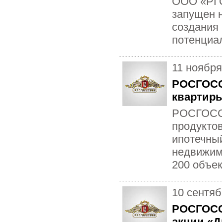
ООО «РГС
запущен н
создания 
потенциал
11 ноября
РОСГОССТ
квартир
РОСГОССТ
продуктов
ипотечный
недвижимо
200 объек
10 сентяб
РОСГОСС
акции «Д