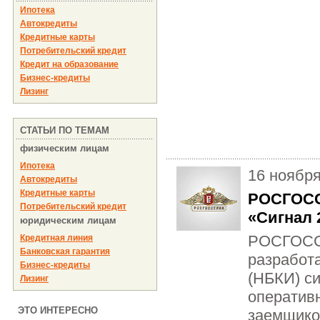
Ипотека
Автокредиты
Кредитные карты
Потребительский кредит
Кредит на образование
Бизнес-кредиты
Лизинг
СТАТЬИ ПО ТЕМАМ
физическим лицам
Ипотека
16 ноябр
Автокредиты
Кредитные карты
РОСГОСС
Потребительский кредит
«Сигнал 
юридическим лицам
РОСГОСС
Кредитная линия
Банковская гарантия
разработ
Бизнес-кредиты
(НБКИ) си
Лизинг
оператив
ЭТО ИНТЕРЕСНО
заемщико