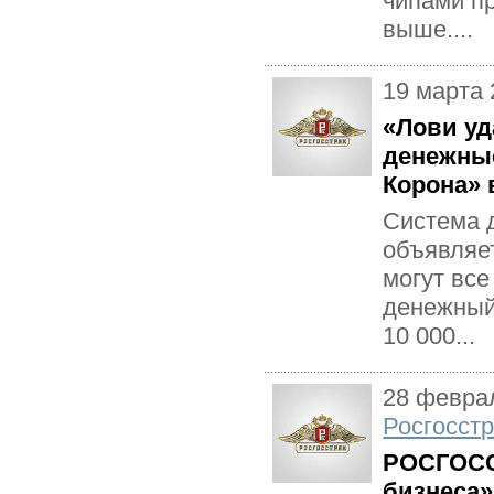
чипами пр
выше....
19 марта 
«Лови уд
денежны
Корона»
Система 
объявляет
могут вс
денежный
10 000...
28 февра
Росгосстр
РОСГОСС
бизнеса»