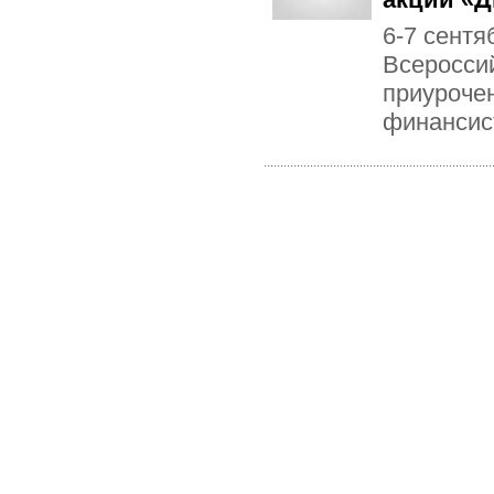
6-7 сент
Всеросси
приуроче
финансис