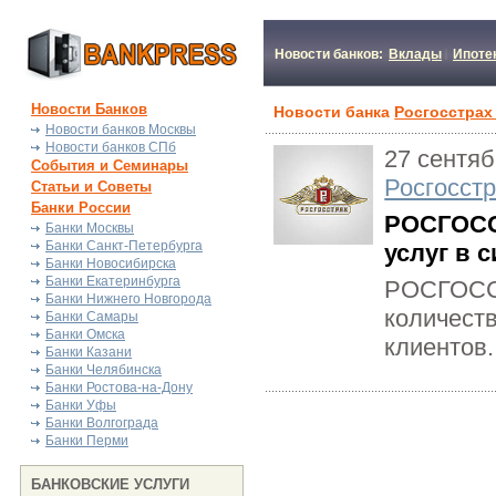
Новости банков:
Вклады
Ипоте
Новости Банков
Новости банка
Росгосстрах
Новости банков Москвы
Новости банков СПб
27 сентяб
События и Семинары
Росгосстр
Статьи и Советы
Банки России
РОСГОСС
Банки Москвы
Банки Санкт-Петербурга
услуг в 
Банки Новосибирска
Банки Екатеринбурга
РОСГОССТ
Банки Нижнего Новгорода
количест
Банки Самары
Банки Омска
клиентов.
Банки Казани
Банки Челябинска
Банки Ростова-на-Дону
Банки Уфы
Банки Волгограда
Банки Перми
БАНКОВСКИЕ УСЛУГИ