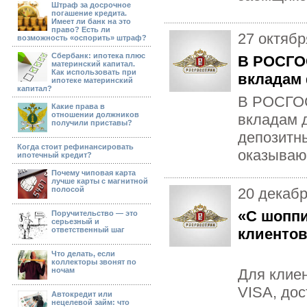
Штраф за досрочное
погашение кредита.
Имеет ли банк на это
право? Есть ли
27 октябр
возможность «оспорить» штраф?
Сбербанк: ипотека плюс
В РОСГОС
материнский капитал.
Как использовать при
вкладам
ипотеке материнский
капитал?
В РОСГОС
Какие права в
отношении должников
вкладам 
получили приставы?
депозитн
Когда стоит рефинансировать
оказывают
ипотечный кредит?
Почему чиповая карта
лучше карты с магнитной
полосой
20 декаб
«С шоппи
Поручительство — это
серьезный и
ответственный шаг
клиенто
Что делать, если
коллекторы звонят по
ночам
Для клие
VISA, дос
Автокредит или
нецелевой займ: что