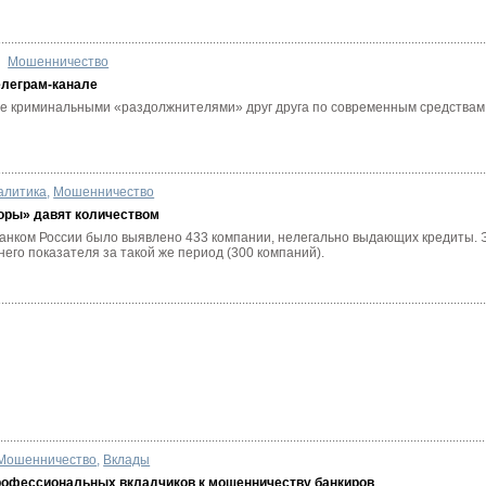
Мошенничество
елеграм-канале
е криминальными «раздолжнителями» друг друга по современным средствам
алитика
,
Мошенничество
оры» давят количеством
г. Банком России было выявлено 433 компании, нелегально выдающих кредиты. Э
го показателя за такой же период (300 компаний).
Мошенничество
,
Вклады
рофессиональных вкладчиков к мошенничеству банкиров