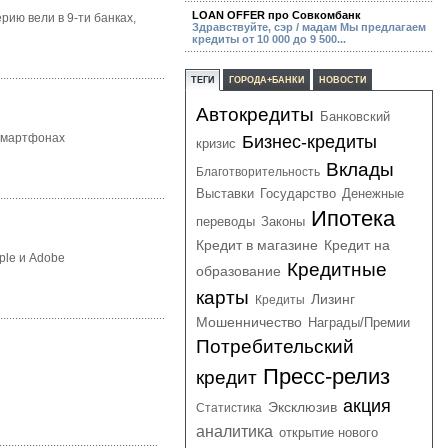
LOAN OFFER про Совкомбанк
ию вели в 9-ти банках,
Здравствуйте, сэр / мадам Мы предлагаем
кредиты от 10 000 до 9 500...
ТЕГИ
ГОРОДА+БАНКИ
НОВОСТИ
Автокредиты
Банковский
 смартфонах
Бизнес-кредиты
кризис
Вклады
Благотворительность
Выставки
Государство
Денежные
Ипотека
переводы
Законы
Кредит в магазине
Кредит на
ple и Adobe
Кредитные
образование
карты
Лизинг
Кредиты
Мошенничество
Награды/Премии
Потребительский
Пресс-релиз
кредит
акция
Эксклюзив
Статистика
аналитика
открытие нового