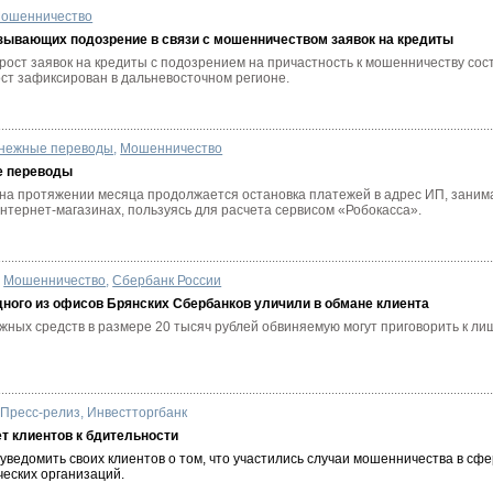
ошенничество
зывающих подозрение в связи с мошенничеством заявок на кредиты
ост заявок на кредиты с подозрением на причастность к мошенничеству сост
ст зафиксирован в дальневосточном регионе.
нежные переводы
,
Мошенничество
е переводы
 на протяжении месяца продолжается остановка платежей в адрес ИП, зани
интернет-магазинах, пользуясь для расчета сервисом «Робокасса».
Мошенничество
,
Сбербанк России
ного из офисов Брянских Сбербанков уличили в обмане клиента
жных средств в размере 20 тысяч рублей обвиняемую могут приговорить к л
,
Пресс-релиз
,
Инвестторгбанк
т клиентов к бдительности
уведомить своих клиентов о том, что участились случаи мошенничества в сф
ческих организаций.