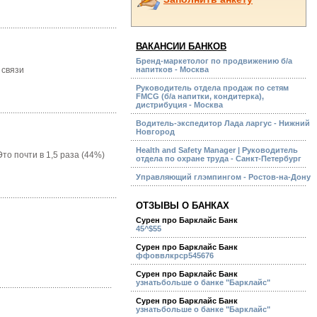
ВАКАНСИИ БАНКОВ
Бренд-маркетолог по продвижению б/а
 связи
напитков - Москва
Руководитель отдела продаж по сетям
FMCG (б/а напитки, кондитерка),
дистрибуция - Москва
Водитель-экспедитор Лада ларгус - Нижний
Новгород
Health and Safety Manager | Руководитель
то почти в 1,5 раза (44%)
отдела по охране труда - Санкт-Петербург
Управляющий глэмпингом - Ростов-на-Дону
ОТЗЫВЫ О БАНКАХ
Сурен про Барклайс Банк
45^$55
Сурен про Барклайс Банк
ффоввлкрср545676
Сурен про Барклайс Банк
узнатьбольше о банке "Барклайс"
Сурен про Барклайс Банк
узнатьбольше о банке "Барклайс"