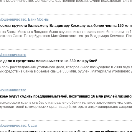
т в мошенничестве. Согласно следственной версии, Сурин подозревается в пр
Мошенничество
,
Банк Москвы
осквы вручили бизнесмену Владимиру Кехману иск более чем на 150 мл
тов Банка Москвы в Лондоне было вручено исковое заявление более чем на 1
ректора Санкт-Петербургского Михайловского театра Владимира Кехмана. Пре
Мошенничество
о дело о кредитном мошенничестве на 330 млн рублей
лось расследование уголовного дела, которое было возбуждено в 2008 году 
 средств из банка в объеме свыше 330 млн. рублей. Материалы уголовного д
Мошенничество
крае будут судить предпринимателей, похитивших 16 млн рублей лизинг
сноярского края в суд было направлено обвинительное заключение уголовног
руководителей коммерческих организаций, которым инкриминировано хищение
Мошенничество
,
Суды
суд Италии оправдал четыре иностранных банка, которые обвинялись в 