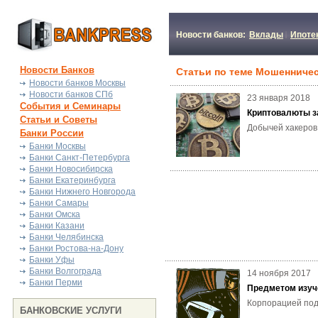
Новости банков:
Вклады
Ипоте
Новости Банков
Статьи по теме Мошенниче
Новости банков Москвы
Новости банков СПб
23 января 2018
События и Семинары
Криптовалюты з
Статьи и Советы
Добычей хакеров
Банки России
Банки Москвы
Банки Санкт-Петербурга
Банки Новосибирска
Банки Екатеринбурга
Банки Нижнего Новгорода
Банки Самары
Банки Омска
Банки Казани
Банки Челябинска
Банки Ростова-на-Дону
Банки Уфы
Банки Волгограда
14 ноября 2017
Банки Перми
Предметом изуч
Корпорацией под
БАНКОВСКИЕ УСЛУГИ