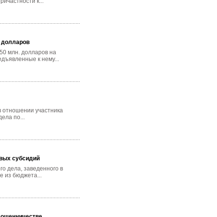
ичастности к...
н долларов
50 млн. долларов на
дъявленные к нему...
в отношении участника
ела по...
овых субсидий
о дела, заведенного в
 из бюджета...
мошенничестве