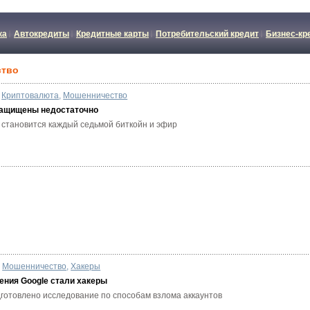
ка
Автокредиты
Кредитные карты
Потребительский кредит
Бизнес-кр
ство
Криптовалюта
,
Мошенничество
ащищены недостаточно
 становится каждый седьмой биткойн и эфир
Мошенничество
,
Хакеры
ения Google стали хакеры
готовлено исследование по способам взлома аккаунтов