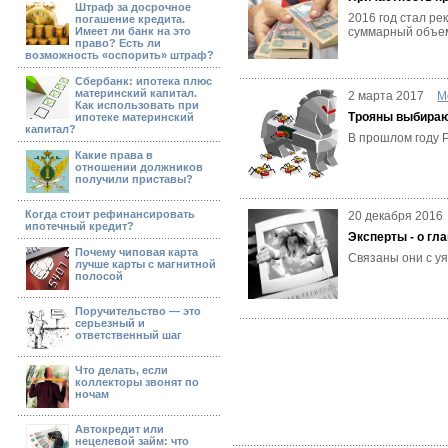
Штраф за досрочное
2016 год стал ре
погашение кредита.
Имеет ли банк на это
суммарный объем
право? Есть ли
возможность «оспорить» штраф?
Сбербанк: ипотека плюс
материнский капитал.
2 марта 2017
М
Как использовать при
Трояны выбираю
ипотеке материнский
капитал?
В прошлом году 
Какие права в
отношении должников
получили приставы?
Когда стоит рефинансировать
20 декабря 2016
ипотечный кредит?
Эксперты - о гл
Почему чиповая карта
Связаны они с у
лучше карты с магнитной
полосой
Поручительство — это
серьезный и
ответственный шаг
Что делать, если
коллекторы звонят по
ночам
Автокредит или
нецелевой займ: что