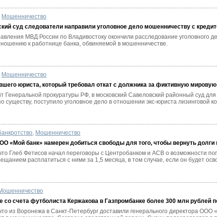
Мошенничество
ский суд следователи направили уголовное дело мошенничеству с креди
авления МВД России по Владивостоку окончили расследование уголовного де
тношению к работнице банка, обвиняемой в мошенничестве.
Мошенничество
вшего юриста, который требовал откат с должника за фиктивную мировую
т Генеральной прокуратуры РФ, в московский Савеловский районный суд для 
 существу, поступило уголовное дело в отношении экс-юриста лизинговой ком
банкротство
,
Мошенничество
О «Мой банк» намерен добиться свободы для того, чтобы вернуть долги
 что Глеб Фетисов начал переговоры с Центробанком и АСВ о возможности по
бещанием расплатиться с ними за 1,5 месяца, в том случае, если он будет осв
Мошенничество
е со счета футболиста Кержакова в Газпромбанке более 300 млн рублей
 что из Воронежа в Санкт-Петербург доставили генерального директора ООО