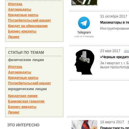
Ипотека
Автокредиты
Кредитные карты
31 октября 2017
Потребительский кредит
Махинаторы в т
Кредит на образование
Инструктировани
Бизнес-кредиты
Лизинг
23 мая 2017
ан
СТАТЬИ ПО ТЕМАМ
«Черные кредит
физическим лицам
За I квартал т. 
Ипотека
выше прошлогодне
Автокредиты
Кредитные карты
Потребительский кредит
юридическим лицам
Кредитная линия
Банковская гарантия
Бизнес-кредиты
Лизинг
16 марта 2017
ЭТО ИНТЕРЕСНО
Причастность п