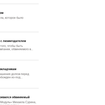
том
ла, которое было
 с лизингодателем
того, чтобы быть
пании, обвиняемого в...
 вкладчикам
гашения долгов перед
обожден из-под...
 появился обвиняемый
 «Модуль» Михаила Сурина,