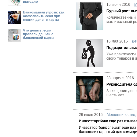
выгодно
15 июня 2016
М
Бурный рост вы
Банкоматная угроза: как
обезопасить себя при
Количественный р
снятии денег с карты
максимальный ро
Что делать, если
пропали деньги с
банковской карты
16 мая 2016
Де
Подозрительны
Уже практически
своих товаров в 
28 апреля 2016
Руководителя од
За хищение дене
шесть лет.
29 июля 2015
Мошенничество
Инвестторгбанк еще раз взывае
Инвестторгбанк спешит еще раз 
банковских гарантий для коммер