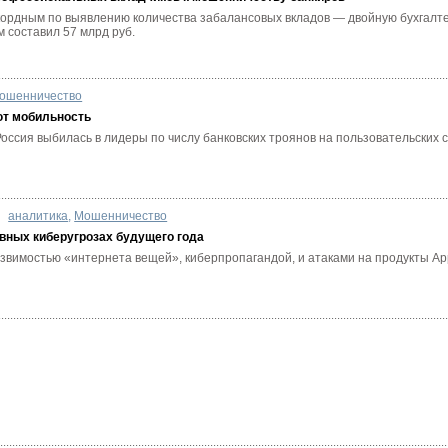
кордным по выявлению количества забалансовых вкладов — двойную бухгалтер
 составил 57 млрд руб.
ошенничество
т мобильность
Россия выбилась в лидеры по числу банковских троянов на пользовательских
аналитика
,
Мошенничество
авных киберугрозах будущего года
язвимостью «интернета вещей», киберпропагандой, и атаками на продукты Ap