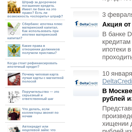
Штраф за досрочное
погашение кредита.
Имеет ли банк на это
право? Есть ли
3 феврал
возможность «оспорить» штраф?
Акция от 
Сбербанк: ипотека плюс
материнский капитал.
Как использовать при
В банке D
ипотеке материнский
капитал?
кредитам
Какие права в
ипотеки в
отношении должников
получили приставы?
проходить
Когда стоит рефинансировать
ипотечный кредит?
10 января
Почему чиповая карта
лучше карты с магнитной
DeltaCredi
полосой
В Москве
Поручительство — это
серьезный и
рублей и
ответственный шаг
Представ
Что делать, если
коллекторы звонят по
произвед
ночам
хищении 
Автокредит или
рублей из
нецелевой займ: что