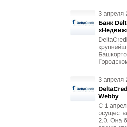
3 апреля 
Банк Del
«Недвижи
DeltaCred
крупнейш
Башкортос
Городско
3 апреля 
DeltaCre
Webby
С 1 апрел
осуществ
2.0. Она 