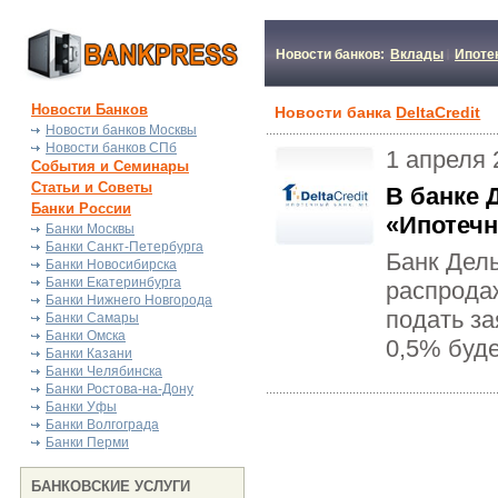
Новости банков:
Вклады
Ипоте
Новости Банков
Новости банка
DeltaCredit
Новости банков Москвы
Новости банков СПб
1 апреля 
События и Семинары
Статьи и Советы
В банке 
Банки России
«Ипотечн
Банки Москвы
Банки Санкт-Петербурга
Банк Дел
Банки Новосибирска
Банки Екатеринбурга
распрода
Банки Нижнего Новгорода
подать за
Банки Самары
Банки Омска
0,5% буде
Банки Казани
Банки Челябинска
Банки Ростова-на-Дону
Банки Уфы
Банки Волгограда
Банки Перми
БАНКОВСКИЕ УСЛУГИ