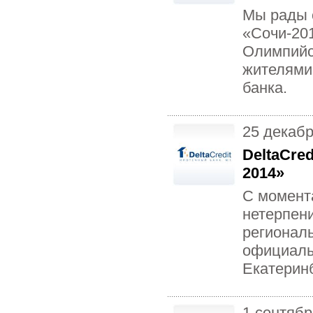
Мы рады с
«Сочи-20
Олимпийск
жителями
банка.
25 декаб
DeltaCre
2014»
С момента
нетерпени
региональ
официаль
Екатерин
1 сентябр