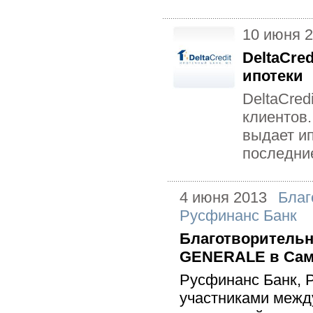
10 июня 
DeltaCre
ипотеки
DeltaCred
клиентов.
выдает и
последние
4 июня 2013
Благ
Русфинанс Банк
Благотворительн
GENERALE в Са
Русфинанс Банк, Р
участниками межд