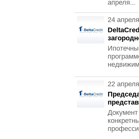
апреля...
24 апреля
DeltaCre
загородн
Ипотечный
программ
недвижим
22 апреля
Председа
предста
Документ
конкретн
професси