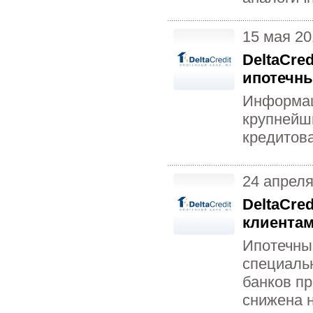
15 мая 20
DeltaCre
ипотечны
Информац
крупнейш
кредитов
24 апреля
DeltaCre
клиентам
Ипотечный
специальн
банков пр
снижена н