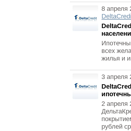
8 апреля 
DeltaCredi
DeltaCre
населени
Ипотечный
всех жел
жилья и 
3 апреля 
DeltaCre
ипотечн
2 апреля 
ДельтаКр
покрытие
рублей ср