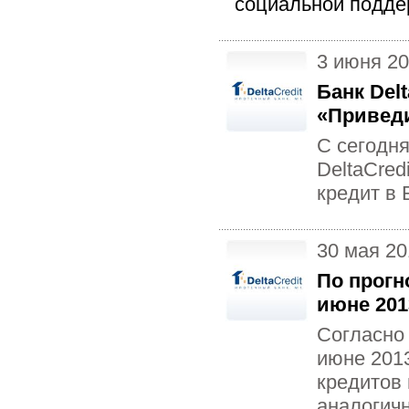
социальной подде
3 июня 2
Банк Del
«Приведи
С сегодня
DeltaCred
кредит в 
30 мая 20
По прогн
июне 201
Согласно 
июне 201
кредитов 
аналогичн