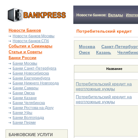
Новости банков:
Вклады
Ипоте
Новости Банков
Потребительский кредит
Новости банков Москвы
Новости банков СПб
События и Семинары
Москва
Санкт-Петербур
Статьи и Советы
Омск
Казань
Челябин
Банки России
Банки Москвы
Банки Санкт-Петербурга
Название
Банки Новосибирска
Банки Екатеринбурга
Банки Нижнего Новгорода
Потребительский кредит на
Банки Самары
неотложные нужды
Банки Омска
Потребительский кредит на
Банки Казани
неотложные нужды
Банки Челябинска
Банки Ростова-на-Дону
Банки Уфы
Банки Волгограда
Банки Перми
БАНКОВСКИЕ УСЛУГИ