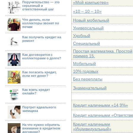
«Мой компьютер»
Поручительство — это
серьезный и
ответственный шаг
«10 – 10 – 10»
Что делать, если
Новый мобильный
коллекторы звонят по
ночам
Универсальный
Удобный
Как получить кредит на
ремонт
Специальный
Простая математика. Простой
Как договорится с
пример 15.
коллекторами о долге?
Мобильный
10% годовых
Как погасить кредит,
если нет денег?
Без переплаты
Знаменательный
Как взять кредит
онлайн?
Кредит наличными «14,9%»
Портрет идеального
заемщика
Кредит наличными «Ответств
Кредит наличными
На что нужно обратить
внимание в кредитном
«Индивидуальный»
договоре?