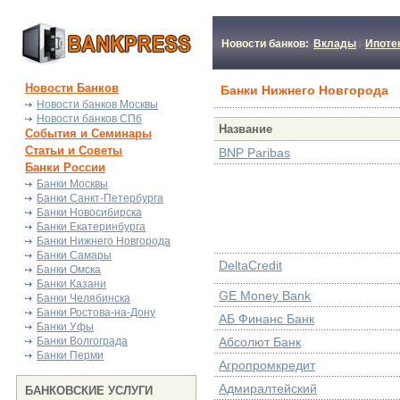
Новости банков:
Вклады
Ипоте
Новости Банков
Банки Нижнего Новгорода
Новости банков Москвы
Новости банков СПб
Название
События и Семинары
Статьи и Советы
BNP Paribas
Банки России
Банки Москвы
Банки Санкт-Петербурга
Банки Новосибирска
Банки Екатеринбурга
Банки Нижнего Новгорода
Банки Самары
DeltaCredit
Банки Омска
Банки Казани
GE Money Bank
Банки Челябинска
Банки Ростова-на-Дону
АБ Финанс Банк
Банки Уфы
Банки Волгограда
Абсолют Банк
Банки Перми
Агропромкредит
Адмиралтейский
БАНКОВСКИЕ УСЛУГИ