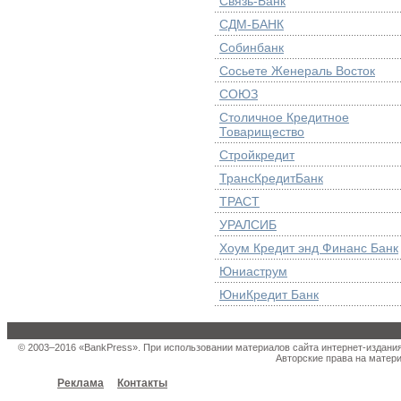
Связь-Банк
СДМ-БАНК
Собинбанк
Сосьете Женераль Восток
СОЮЗ
Столичное Кредитное
Товарищество
Стройкредит
ТрансКредитБанк
ТРАСТ
УРАЛСИБ
Хоум Кредит энд Финанс Банк
Юниаструм
ЮниКредит Банк
© 2003–2016 «BankPress». При использовании материалов сайта интернет-издани
Авторские права на матери
Реклама
Контакты