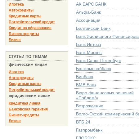
АК БАРС БАНК
Ипотека
Автокредиты
Альфа-Банк
Кредитные карты
Ассоциация
Потребительский кредит
Кредит на образование
Балтийский Банк
Бизнес-кредиты
Банк Жилищного Финансиров
Лизинг
Банк Интеза
Банк Москвы
СТАТЬИ ПО ТЕМАМ
Банк Санкт-Петербург
физическим лицам
Башкомснаббанк
Ипотека
Бинбанк
Автокредиты
Кредитные карты
БМВ Банк
Потребительский кредит
Бюро финансовых решений
юридическим лицам
«Пойдем!»
Кредитная линия
Возрождение
Банковская гарантия
Волго-Окский коммерческий б
Бизнес-кредиты
Лизинг
ВТБ 24
Газпромбанк
ГЛОБЭКС