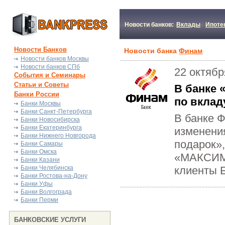
Новости банков:
Вклады
Ипоте
Новости Банков
Новости банка
Финам
Новости банков Москвы
Новости банков СПб
22 октябр
События и Семинары
Статьи и Советы
В банке
Банки России
по вкла
Банки Москвы
Банки Санкт-Петербурга
В банке 
Банки Новосибирска
Банки Екатеринбурга
изменени
Банки Нижнего Новгорода
подарок»
Банки Самары
Банки Омска
«МАКСИМУМ
Банки Казани
Банки Челябинска
клиенты 
Банки Ростова-на-Дону
Банки Уфы
Банки Волгограда
Банки Перми
БАНКОВСКИЕ УСЛУГИ