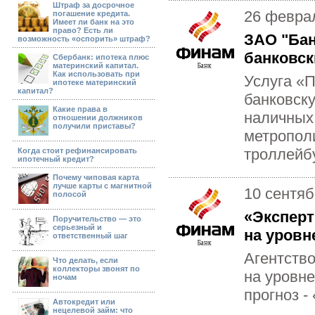
Штраф за досрочное
26 февра
погашение кредита.
Имеет ли банк на это
право? Есть ли
ЗАО "Бан
возможность «оспорить» штраф?
банковск
Сбербанк: ипотека плюс
материнский капитал.
Как использовать при
Услуга «
ипотеке материнский
капитал?
банковску
Какие права в
наличных,
отношении должников
получили приставы?
метрополи
троллейбу
Когда стоит рефинансировать
ипотечный кредит?
Почему чиповая карта
лучше карты с магнитной
10 сентяб
полосой
«Эксперт
Поручительство — это
серьезный и
на уровн
ответственный шаг
Агентств
Что делать, если
коллекторы звонят по
на уровне
ночам
прогноз -
Автокредит или
нецелевой займ: что