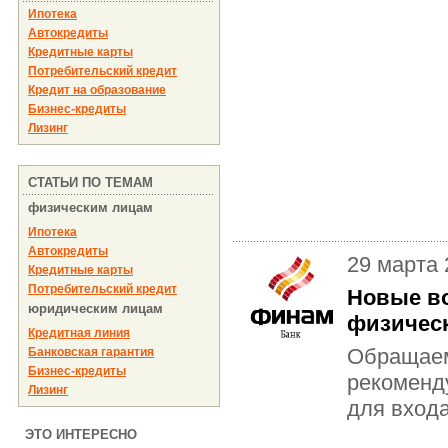
Ипотека
Автокредиты
Кредитные карты
Потребительский кредит
Кредит на образование
Бизнес-кредиты
Лизинг
СТАТЬИ ПО ТЕМАМ
физическим лицам
Ипотека
Автокредиты
29 марта 
Кредитные карты
Потребительский кредит
Новые во
юридическим лицам
физичес
Кредитная линия
Обращаем
Банковская гарантия
Бизнес-кредиты
рекоменду
Лизинг
для входа
ЭТО ИНТЕРЕСНО