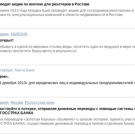
водит акцию по ипотеке для риэлтеров в Ростове
 июня 2013 года Нордеа Банк проводит акцию для сотрудников риэлтерских и
мости, консультационных компаний в области недвижимости в Ростове.
акция
,
АКИБАНК
 открыт!
обывать в одной из мировых столиц моды, посетить один из ведущих в мире 
омогут воплотить Вашу мечту в реальность!
тербург
,
Ланта-Банк
рок».
 31 декабря 2013г. для юридических лиц и индивидуальных предпринимателей
акция
,
Москва
,
Росгосстрах банк
частвуйте в лотерее, отправляя денежные переводы с помощью системы 
СГОССТРАХ БАНКА
 переводов «Золотая Корона» объявляет о запуске лотереи, принять участи
ТРАХ БАНКА, осуществившие денежный перевод в любом отделении Банка на