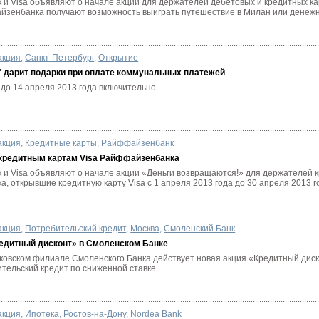
и Visa объявляют о начале акции для держателей дебетовых и кредитных кар
зенбанка получают возможность выиграть путешествие в Милан или денежн
акция
,
Санкт-Петербург
,
Открытие
" дарит подарки при оплате коммунальных платежей
до 14 апреля 2013 года включительно.
акция
,
Кредитные карты
,
Райффайзенбанк
 кредитным картам Visa Райффайзенбанка
и Visa объявляют о начале акции «Деньги возвращаются!» для держателей к
 открывшие кредитную карту Visa с 1 апреля 2013 года до 30 апреля 2013 год
акция
,
Потребительский кредит
,
Москва
,
Смоленский Банк
редитный дисконт» в Смоленском Банке
сковском филиале Смоленского Банка действует новая акция «Кредитный диск
тельский кредит по сниженной ставке.
акция
,
Ипотека
,
Ростов-на-Дону
,
Nordea Bank