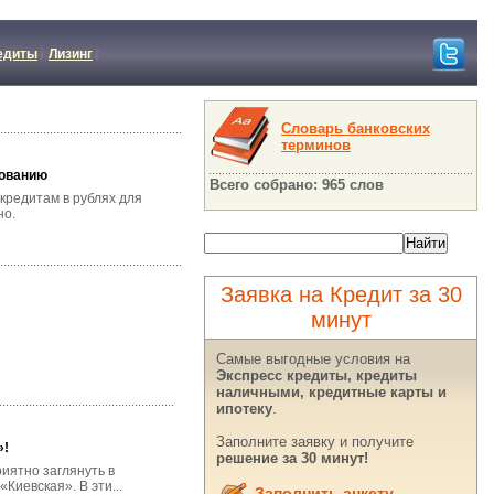
едиты
Лизинг
Словарь банковских
терминов
итованию
Всего собрано: 965 слов
кредитам в рублях для
но.
Заявка на Кредит за 30
минут
Самые выгодные условия на
Экспресс кредиты, кредиты
наличными, кредитные карты и
ипотеку
.
Заполните заявку и получите
»!
решение за 30 минут!
риятно заглянуть в
Киевская». В эти...
Заполнить анкету