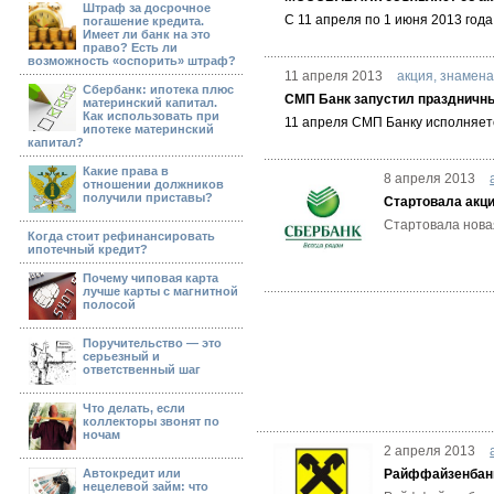
Штраф за досрочное
С 11 апреля по 1 июня 2013 го
погашение кредита.
Имеет ли банк на это
право? Есть ли
возможность «оспорить» штраф?
11 апреля 2013
акция
,
знамена
Сбербанк: ипотека плюс
СМП Банк запустил праздничные
материнский капитал.
Как использовать при
11 апреля СМП Банку исполняетс
ипотеке материнский
капитал?
Какие права в
8 апреля 2013
отношении должников
получили приставы?
Стартовала акц
Стартовала нова
Когда стоит рефинансировать
ипотечный кредит?
Почему чиповая карта
лучше карты с магнитной
полосой
Поручительство — это
серьезный и
ответственный шаг
Что делать, если
коллекторы звонят по
ночам
2 апреля 2013
Автокредит или
Райффайзенбанк 
нецелевой займ: что