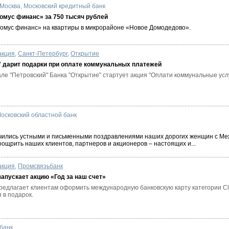
Москва
,
Московский кредитный банк
Домус финанс» за 750 тысяч рублей
омус финанс» на квартиры в микрорайоне «Новое Домодедово».
акция
,
Санкт-Петербург
,
Открытие
" дарит подарки при оплате коммунальных платежей
ле "Петровский" Банка "Открытие" стартует акция "Оплати коммунальные услу
осковский областной банк
ичились устными и письменными поздравлениями наших дорогих женщин с М
ощрить наших клиентов, партнеров и акционеров – настоящих и...
акция
,
Промсвязьбанк
апускает акцию «Год за наш счет»
редлагает клиентам оформить международную банковскую карту категории Cl
 в подарок.
банк