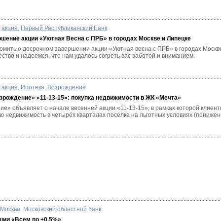
акция
,
Первый Республиканский Банк
шение акции «Уютная Весна с ПРБ» в городах Москве и Липецке
омить о досрочном завершении акции «Уютная весна с ПРБ» в городах Москв
ество и надеемся, что нам удалось согреть вас заботой и вниманием.
акция
,
Ипотека
,
Возрождение
зрождение» «11-13-15»: покупка недвижимости в ЖК «Мечта»
ие» объявляет о начале весенней акции «11-13-15», в рамках которой клиен
 недвижимость в четырёх кварталах посёлка на льготных условиях (пониженн
,
Москва
,
Московский областной банк
ии «Всем по +0,5%»