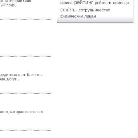
т категории Gold.
рейтинг
офиса
рейтинги
семинар
ый приз.
советы
сотрудничество
физическим лицам
редитных карт. Клиенты
а, могут...
онт», которая позволяет