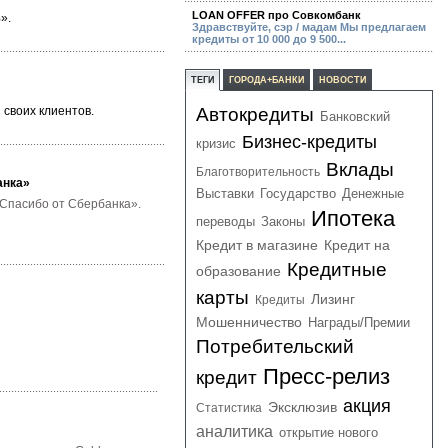
LOAN OFFER про Совкомбанк
».
Здравствуйте, сэр / мадам Мы предлагаем
кредиты от 10 000 до 9 500...
ТЕГИ
ГОРОДА+БАНКИ
НОВОСТИ
 своих клиентов.
Автокредиты
Банковский
Бизнес-кредиты
кризис
Вклады
Благотворительность
анка»
Выставки
Государство
Денежные
«Спасибо от Сбербанка».
Ипотека
переводы
Законы
Кредит в магазине
Кредит на
Кредитные
образование
карты
Лизинг
Кредиты
Мошенничество
Награды/Премии
Потребительский
Пресс-релиз
кредит
акция
Эксклюзив
Статистика
аналитика
открытие нового