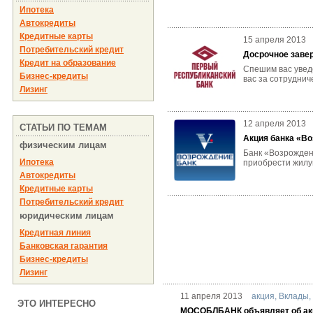
Ипотека
Автокредиты
Кредитные карты
15 апреля 2013
Потребительский кредит
Досрочное завер
Кредит на образование
Спешим вас увед
Бизнес-кредиты
вас за сотруднич
Лизинг
12 апреля 2013
СТАТЬИ ПО ТЕМАМ
Акция банка «Во
физическим лицам
Банк «Возрожден
Ипотека
приобрести жилую
Автокредиты
Кредитные карты
Потребительский кредит
юридическим лицам
Кредитная линия
Банковская гарантия
Бизнес-кредиты
Лизинг
11 апреля 2013
акция
,
Вклады
ЭТО ИНТЕРЕСНО
МОСОБЛБАНК объявляет об акц