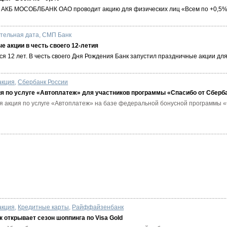
да АКБ МОСОБЛБАНК ОАО проводит акцию для физических лиц «Всем по +0,5%
тельная дата
,
СМП Банк
 акции в честь своего 12-летия
я 12 лет. В честь своего Дня Рождения Банк запустил праздничные акции для
акция
,
Сбербанк России
ия по услуге «Автоплатеж» для участников программы «Спасибо от Сберб
я акция по услуге «Автоплатеж» на базе федеральной бонусной программы 
акция
,
Кредитные карты
,
Райффайзенбанк
открывает сезон шоппинга по Visa Gold