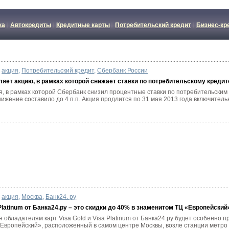
ка
Автокредиты
Кредитные карты
Потребительский кредит
Бизнес-кр
акция
,
Потребительский кредит
,
Сбербанк России
яет акцию, в рамках которой снижает ставки по потребительскому кред
, в рамках которой Сбербанк снизил процентные ставки по потребительским 
нижение составило до 4 п.п. Акция продлится по 31 мая 2013 года включитель
акция
,
Москва
,
Банк24. ру
 Platinum от Банка24.ру – это скидки до 40% в знаменитом ТЦ «Европейский
я обладателям карт Visa Gold и Visa Platinum от Банка24.ру будет особенно п
Европейский», расположенный в самом центре Москвы, возле станции метро «