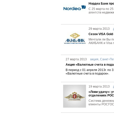
Нордеа Банк про
С 25 марта по 25
агентств недвижи
29 марта 2013
Сезон VISA Gold
Мечтали ли Вы п
АКИБАНК и Visa п
27 марта 2013
акция
,
Санкт-Пе
Акция «Валютные счета в пода
В период с 01 апреля 2013г. по
«Валютные счета в подарок».
19 марта 2013
«Лови удачу»: у
отделениях РО
Система денежных
клиенты РОСГОСС