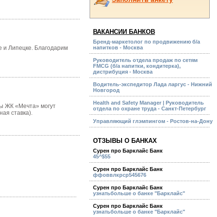
ВАКАНСИИ БАНКОВ
Бренд-маркетолог по продвижению б/а
е и Липецке. Благодарим
напитков - Москва
Руководитель отдела продаж по сетям
FMCG (б/а напитки, кондитерка),
дистрибуция - Москва
Водитель-экспедитор Лада ларгус - Нижний
Новгород
Health and Safety Manager | Руководитель
ты ЖК «Мечта» могут
отдела по охране труда - Санкт-Петербург
ая ставка).
Управляющий глэмпингом - Ростов-на-Дону
ОТЗЫВЫ О БАНКАХ
Сурен про Барклайс Банк
45^$55
Сурен про Барклайс Банк
ффоввлкрср545676
Сурен про Барклайс Банк
узнатьбольше о банке "Барклайс"
Сурен про Барклайс Банк
узнатьбольше о банке "Барклайс"