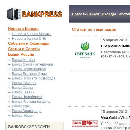
Новости банков:
Вклады
Ипоте
Новости Банков
Статьи по теме акция
Новости банков Москвы
Новости банков СПб
15 апреля 2013
События и Семинары
Сбербанк объявл
Статьи и Советы
Стартовала акция
Банки России
всех клиентов. С
Банки Москвы
Банки Санкт-Петербурга
Банки Новосибирска
Банки Екатеринбурга
Банки Нижнего Новгорода
Банки Самары
Банки Омска
Банки Казани
Банки Челябинска
Банки Ростова-на-Дону
Банки Уфы
Банки Волгограда
15 апреля 2013
Банки Перми
Visa Gold и Visa
С 22 по 28 апрел
БАНКОВСКИЕ УСЛУГИ
торговый центр «