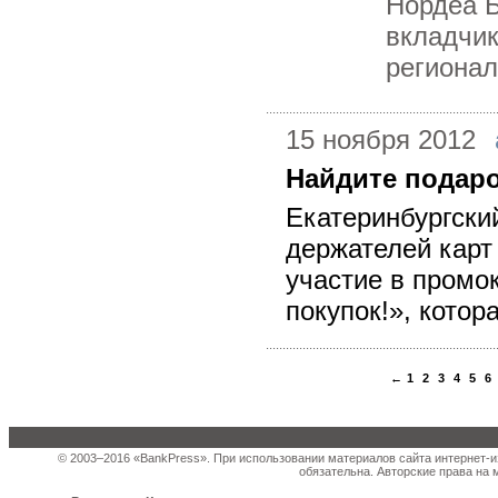
Нордеа 
вкладчик
регионал
15 ноября 2012
Найдите подар
Екатеринбургски
держателей карт
участие в промо
покупок!», кото
←
1
2
3
4
5
6
© 2003–2016 «BankPress». При использовании материалов сайта интернет-и
обязательна. Авторские права на 