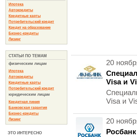
Ипотека
Автокредиты
Кредитные карты
Потребительский кредит
Кредит на образование
Бизнес-кредиты
Лизинг
СТАТЬИ ПО ТЕМАМ
20 ноябр
физическим лицам
Ипотека
Специал
Автокредиты
Visa и V
Кредитные карты
Потребительский кредит
Специаль
юридическим лицам
Visa и Vi
Кредитная линия
Банковская гарантия
Бизнес-кредиты
20 ноябр
Лизинг
Росбанк
ЭТО ИНТЕРЕСНО