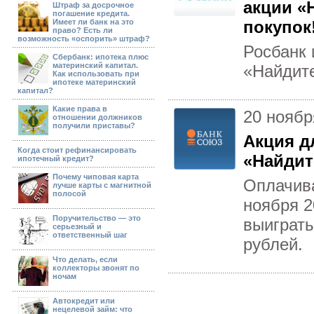
акции «
Штраф за досрочное
погашение кредита.
Имеет ли банк на это
покупок
право? Есть ли
возможность «оспорить» штраф?
Росбанк 
Сбербанк: ипотека плюс
материнский капитал.
«Найдите
Как использовать при
ипотеке материнский
капитал?
Какие права в
20 ноябр
отношении должников
получили приставы?
Акция д
Когда стоит рефинансировать
«Найдит
ипотечный кредит?
Почему чиповая карта
Оплачива
лучше карты с магнитной
полосой
ноября 2
Поручительство — это
выиграть
серьезный и
ответственный шаг
рублей.
Что делать, если
коллекторы звонят по
ночам
Автокредит или
нецелевой займ: что