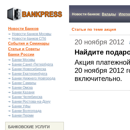
Новости банков:
Вклады
Ипоте
Новости Банков
Статьи по теме акция
Новости банков Москвы
Новости банков СПб
20 ноября 2012
События и Семинары
Статьи и Советы
Найдите подаро
Банки России
Банки Москвы
Акция платежной
Банки Санкт-Петербурга
20 ноября 2012 г
Банки Новосибирска
Банки Екатеринбурга
включительно.
Банки Нижнего Новгорода
Банки Самары
Банки Омска
Банки Казани
Банки Челябинска
Банки Ростова-на-Дону
Банки Уфы
Банки Волгограда
Банки Перми
БАНКОВСКИЕ УСЛУГИ