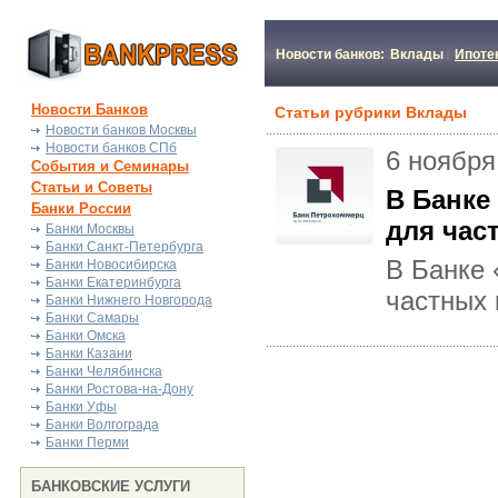
Новости банков:
Вклады
Ипоте
Новости Банков
Статьи рубрики Вклады
Новости банков Москвы
Новости банков СПб
6 ноября
События и Семинары
Статьи и Советы
В Банке
Банки России
для час
Банки Москвы
Банки Санкт-Петербурга
В Банке 
Банки Новосибирска
Банки Екатеринбурга
частных 
Банки Нижнего Новгорода
Банки Самары
Банки Омска
Банки Казани
Банки Челябинска
Банки Ростова-на-Дону
Банки Уфы
Банки Волгограда
Банки Перми
БАНКОВСКИЕ УСЛУГИ