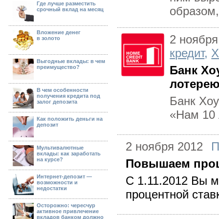
Где лучше разместить
образом,
cрочный вклад на месяц
Вложение денег
2 ноября
в золото
кредит
,
Х
Выгодные вклады: в чем
Банк Хо
преимущество?
лотерею
В чем особенности
получения кредита под
Банк Хоу
залог депозита
«Нам 10 
Как положить деньги на
депозит
2 ноября 2012
П
Мультивалютные
вклады: как заработать
на курсе?
Повышаем проц
Интернет-депозит —
С 1.11.2012 Вы 
возможности и
недостатки
процентной став
Осторожно: чересчур
активное привлечение
вкладов банком должно