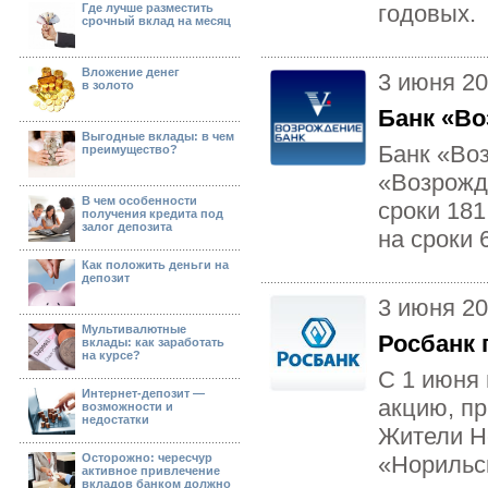
годовых.
Где лучше разместить
cрочный вклад на месяц
Вложение денег
3 июня 2
в золото
Банк «Во
Выгодные вклады: в чем
Банк «Во
преимущество?
«Возрожд
В чем особенности
сроки 181
получения кредита под
залог депозита
на сроки 
Как положить деньги на
депозит
3 июня 2
Мультивалютные
Росбанк
вклады: как заработать
на курсе?
С 1 июня 
Интернет-депозит —
акцию, п
возможности и
недостатки
Жители Н
Осторожно: чересчур
«Норильс
активное привлечение
вкладов банком должно