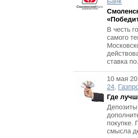
Банк
Смоленск
«Победи
В честь 
самого те
Московск
действов
ставка по.
10 мая 20
24
,
Газпр
Где лучш
Депозиты 
дополнит
покупке. 
смысла де