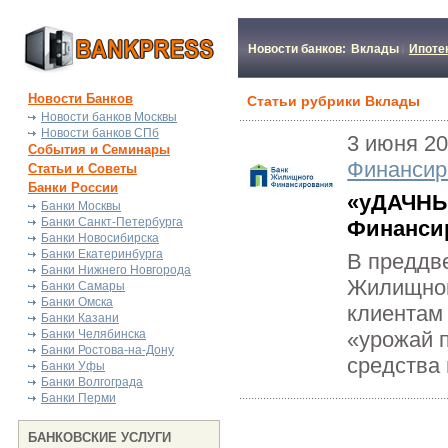
Новости банков:
Вклады
Ипоте
Новости Банков
Статьи рубрики Вклады
Новости банков Москвы
Новости банков СПб
3 июня 2
События и Семинары
Финансир
Статьи и Советы
Банки России
«уДАЧНЫ
Банки Москвы
Банки Санкт-Петербурга
Финанси
Банки Новосибирска
Банки Екатеринбурга
В преддв
Банки Нижнего Новгорода
Жилищног
Банки Самары
Банки Омска
клиентам 
Банки Казани
Банки Челябинска
«урожай 
Банки Ростова-на-Дону
средства 
Банки Уфы
Банки Волгограда
Банки Перми
БАНКОВСКИЕ УСЛУГИ