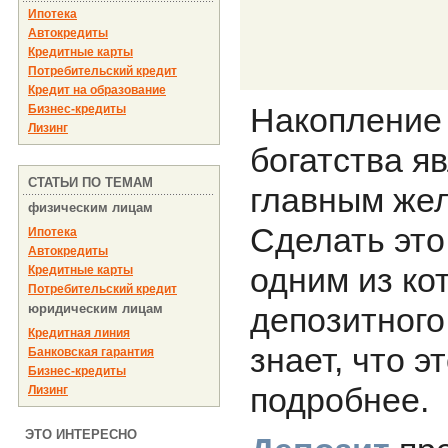
Ипотека
Автокредиты
Кредитные карты
Потребительский кредит
Кредит на образование
Накопление 
Бизнес-кредиты
Лизинг
богатства я
СТАТЬИ ПО ТЕМАМ
главным жел
физическим лицам
Сделать это
Ипотека
Автокредиты
одним из ко
Кредитные карты
Потребительский кредит
юридическим лицам
депозитного 
Кредитная линия
знает, что э
Банковская гарантия
Бизнес-кредиты
подробнее.
Лизинг
ЭТО ИНТЕРЕСНО