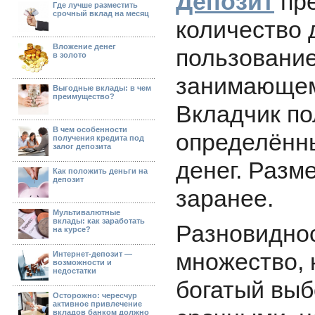
Депозит
пре
Где лучше разместить
cрочный вклад на месяц
количество 
Вложение денег
пользование
в золото
занимающем
Выгодные вклады: в чем
преимущество?
Вкладчик по
В чем особенности
определённ
получения кредита под
залог депозита
денег. Разм
Как положить деньги на
депозит
заранее.
Мультивалютные
вклады: как заработать
Разновиднос
на курсе?
множество, 
Интернет-депозит —
возможности и
недостатки
богатый выбо
Осторожно: чересчур
активное привлечение
вкладов банком должно