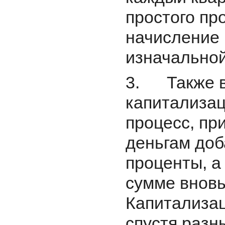
простого про
начисление 
изначальной
3. Также в
капитализац
процесс, пр
деньгам до
проценты, а
сумме вновь
Капитализац
спустя разн