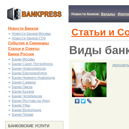
Новости банков:
Вклады
Ипоте
Новости Банков
Статьи и С
Новости банков Москвы
Новости банков СПб
События и Семинары
Виды банк
Статьи и Советы
Банки России
Банки Москвы
Банки Санкт-Петербурга
депозит
Банки Новосибирска
Банки Екатеринбурга
Банки Нижнего Новгорода
Банки Самары
Банки Омска
Банки Казани
Банки Челябинска
Банки Ростова-на-Дону
Банки Уфы
Банки Волгограда
Банки Перми
БАНКОВСКИЕ УСЛУГИ