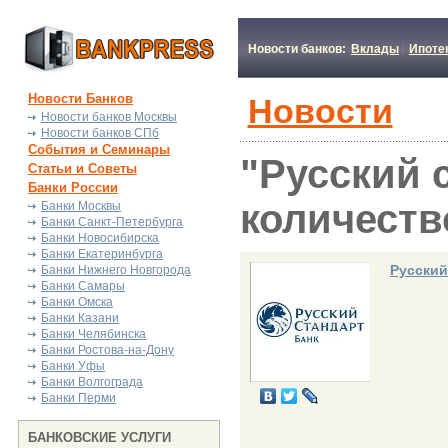
Новости банков:
Вклады
Ипоте
Новости Банков
Новости
Новости банков Москвы
Новости банков СПб
События и Семинары
"Русский 
Статьи и Советы
Банки России
количеств
Банки Москвы
Банки Санкт-Петербурга
Банки Новосибирска
Банки Екатеринбурга
Русский
Банки Нижнего Новгорода
Банки Самары
Банки Омска
Банки Казани
Банки Челябинска
Банки Ростова-на-Дону
Банки Уфы
Банки Волгограда
Банки Перми
БАНКОВСКИЕ УСЛУГИ