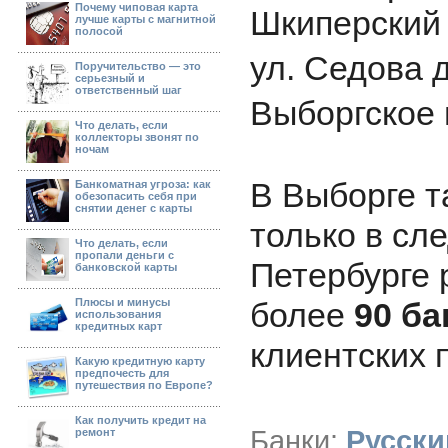
Почему чиповая карта
Шкиперский 
лучше карты с магнитной
полосой
ул. Седова д
Поручительство — это
серьезный и
ответственный шаг
Выборгское 
Что делать, если
коллекторы звонят по
ночам
В Выборге т
Банкоматная угроза: как
обезопасить себя при
снятии денег с карты
только в сл
Что делать, если
пропали деньги с
Петербурге 
банковской карты
Плюсы и минусы
более
90 ба
использования
кредитных карт
клиентских 
Какую кредитную карту
предпочесть для
путешествия по Европе?
Как получить кредит на
Банки:
Русски
ремонт