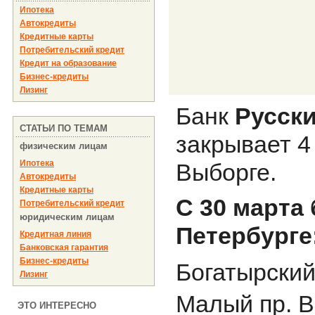
Ипотека
Автокредиты
Кредитные карты
Потребительский кредит
Кредит на образование
Бизнес-кредиты
Лизинг
Банк
Русски
СТАТЬИ ПО ТЕМАМ
закрывает 4
физическим лицам
Ипотека
Выборге.
Автокредиты
Кредитные карты
С 30 марта
Потребительский кредит
юридическим лицам
Петербурге
Кредитная линия
Банковская гарантия
Бизнес-кредиты
Богатырский 
Лизинг
Малый пр. В.
ЭТО ИНТЕРЕСНО