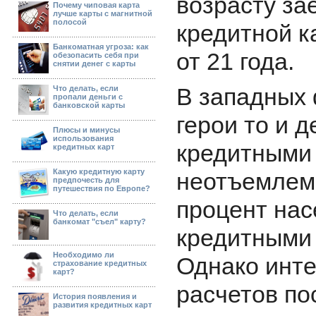
возрасту за
Почему чиповая карта
лучше карты с магнитной
полосой
кредитной к
Банкоматная угроза: как
от 21 года.
обезопасить себя при
снятии денег с карты
В западных 
Что делать, если
пропали деньги с
банковской карты
герои то и 
Плюсы и минусы
использования
кредитными 
кредитных карт
Какую кредитную карту
неотъемлема
предпочесть для
путешествия по Европе?
процент нас
Что делать, если
банкомат "съел" карту?
кредитными 
Необходимо ли
Однако инте
страхование кредитных
карт?
расчетов по
История появления и
развития кредитных карт