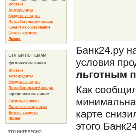
Ипотека
Автокредиты
Кредитные карты
Потребительский кредит
Кредит на образование
Бизнес-кредиты
Лизинг
Банк24.ру н
СТАТЬИ ПО ТЕМАМ
условия про
физическим лицам
Ипотека
льготным 
Автокредиты
Кредитные карты
Как сообщил
Потребительский кредит
юридическим лицам
минимальная
Кредитная линия
Банковская гарантия
карте снизи
Бизнес-кредиты
Лизинг
этого Банк2
ЭТО ИНТЕРЕСНО