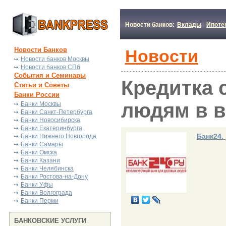
Новости банков:
Вклады
Ипоте
Новости Банков
Новости
Новости банков Москвы
Новости банков СПб
События и Семинары
Кредитка 
Статьи и Советы
Банки России
людям в в
Банки Москвы
Банки Санкт-Петербурга
Банки Новосибирска
Банки Екатеринбурга
Банк24.
Банки Нижнего Новгорода
Банки Самары
Банки Омска
Банки Казани
Банки Челябинска
Банки Ростова-на-Дону
Банки Уфы
Банки Волгограда
Банки Перми
БАНКОВСКИЕ УСЛУГИ