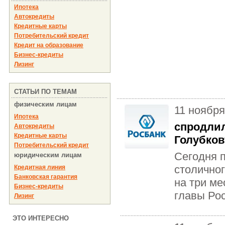
Ипотека
Автокредиты
Кредитные карты
Потребительский кредит
Кредит на образование
Бизнес-кредиты
Лизинг
СТАТЬИ ПО ТЕМАМ
физическим лицам
11 ноября
Ипотека
спродлил
Автокредиты
Кредитные карты
Голубков
Потребительский кредит
Сегодня 
юридическим лицам
столичног
Кредитная линия
Банковская гарантия
на три м
Бизнес-кредиты
главы Ро
Лизинг
ЭТО ИНТЕРЕСНО