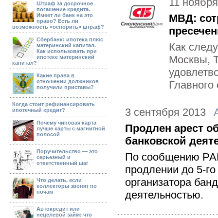
11 ноября
Штраф за досрочное
погашение кредита.
Имеет ли банк на это
МВД: сот
право? Есть ли
возможность «оспорить» штраф?
пресече
Сбербанк: ипотека плюс
Как следу
материнский капитал.
Как использовать при
Москвы, 
ипотеке материнский
капитал?
удовлетв
Какие права в
отношении должников
Главного 
получили приставы?
Когда стоит рефинансировать
3 сентября 2013
ипотечный кредит?
Почему чиповая карта
Продлен арест о
лучше карты с магнитной
полосой
банковской деят
Поручительство — это
По сообщению РАП
серьезный и
ответственный шаг
продлении до 5-го
организатора бан
Что делать, если
коллекторы звонят по
ночам
деятельностью.
Автокредит или
нецелевой займ: что