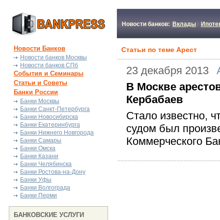
Новости банков:
Вклады
Ипоте
Новости Банков
Статьи по теме Арест
Новости банков Москвы
Новости банков СПб
23 декабря 2013
События и Семинары
Статьи и Советы
В Москве аресто
Банки России
Кербабаев
Банки Москвы
Банки Санкт-Петербурга
Стало известно, 
Банки Новосибирска
Банки Екатеринбурга
судом был произв
Банки Нижнего Новгорода
Коммерческого Ба
Банки Самары
Банки Омска
Банки Казани
Банки Челябинска
Банки Ростова-на-Дону
Банки Уфы
Банки Волгограда
Банки Перми
БАНКОВСКИЕ УСЛУГИ