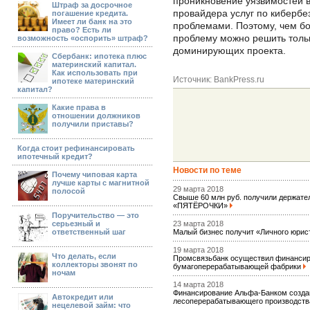
проникновение уязвимостей в
Штраф за досрочное
провайдера услуг по кибербе
погашение кредита.
Имеет ли банк на это
проблемами. Поэтому, чем бо
право? Есть ли
проблему можно решить тольк
возможность «оспорить» штраф?
доминирующих проекта.
Сбербанк: ипотека плюс
материнский капитал.
Как использовать при
Источник: BankPress.ru
ипотеке материнский
капитал?
Какие права в
отношении должников
получили приставы?
Когда стоит рефинансировать
ипотечный кредит?
Новости по теме
Почему чиповая карта
лучше карты с магнитной
29 марта 2018
полосой
Свыше 60 млн руб. получили держат
«ПЯТЁРОЧКИ»
Поручительство — это
серьезный и
23 марта 2018
ответственный шаг
Малый бизнес получит «Личного юрис
19 марта 2018
Что делать, если
Промсвязьбанк осуществил финансиро
коллекторы звонят по
бумагоперерабатывающей фабрики
ночам
14 марта 2018
Финансирование Альфа-Банком создан
Автокредит или
лесоперерабатывающего производст
нецелевой займ: что