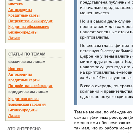
представлена публичным р
Ипотека
изначально предполагалос
Автокредиты
мошенничеств.
Кредитные карты
Но и в самом деле случаи 
Потребительский кредит
препятствием для хакеров
Кредит на образование
наносят успешные атаки н
Бизнес-кредиты
криптовалюты.
Лизинг
По словам главы финтех-п
истекшую 9-летку добычей
СТАТЬИ ПО ТЕМАМ
цифре не учтены валютные
миллиарды долларов. Ведь 
физическим лицам
начале текущего года его 
Ипотека
на криптовалюты, ежегодн
Автокредиты
за 9 лет 14% выпущенных 
Кредитные карты
В свою очередь, генераль
Потребительский кредит
компании и правительства
юридическим лицам
сделок по покупке крипто
Кредитная линия
Банковская гарантия
Бизнес-кредиты
Тем не менее, по убеждению 
Лизинг
самих публичных реестров (б
именно ими обеспечиваются п
так мал, что их работа может
ЭТО ИНТЕРЕСНО