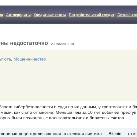
ка
Автокредиты
Кредитные карты
Потребительский кредит
Бизнес-кр
ны недостаточно
23 января 2018
алюта
,
Мошенничество
бласти кибербезопасности и судя по их данным, у криптовалют и б
мами, как считают многие. Меньше чем за 10 лет добычей преступ
торых были похищены с пользовательских и биржевых счетов.
олностью децентрализованная платежная система — Bitcoin — отме