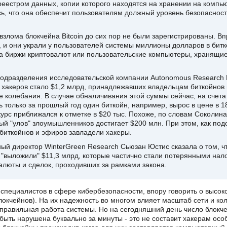
еестром данных, копии которого находятся на хранении на компью
ь, что она обеспечит пользователям должный уровень безопасности
взлома блокчейна Bitcoin до сих пор не были зарегистрированы. Вп
, и они украли у пользователей системы миллионы долларов в би
а биржи криптовалют или пользовательские компьютеры, хранящие
одразделения исследовательской компании Autonomous Research 
 хакеров стало $1,2 млрд, принадлежавших владельцам биткойнов 
 колебания. В случае обналичивания этой суммы сейчас, на счет
только за прошлый год один биткойн, например, вырос в цене в 18 р
курс приближался к отметке в $20 тыс. Похоже, по словам Соколина
ый "улов" злоумышленников достигает $200 млн. При этом, как под
биткойнов и эфиров завладели хакеры.
ный директор WinterGreen Research Сьюзан Юстис сказала о том, ч
 "выложили" $11,3 млрд, которые частично стали потерянными на
валюты и сделок, проходивших за рамками закона.
специалистов в сфере кибербезопасности, впору говорить о высок
локчейнов). На их надежность во многом влияет масштаб сети и к
равильная работа системы. Но на сегодняшний день число блокче
 быть нарушена буквально за минуты - это не составит хакерам особ