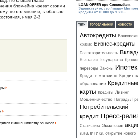
код. По словам главы
LOAN OFFER про Совкомбанк
енения блокчейна чреват своими
Здравствуйте, сэр / мадам Мы пре
ому, по его мнению, глобально
кредиты от 10 000 до 9 500...
состояния, имея 2-3
ТЕГИ
ГОРОДА+БАНКИ
НОВОСТИ
Автокредиты
Банковски
Бизнес-кредиты
кризис
Вклад
Благотворительность
Выставки
Государство
Денеж
Ипотек
переводы
Законы
Кредит в магазине
Кредит н
Кредитны
образование
керы
карты
Лизинг
Кредиты
Мошенничество
Награды/Пр
Потребительский
ом
Пресс-рели
кредит
дчиков к мошенничеству банкиров
акци
Эксклюзив
Статистика
аналитика
открытие нового