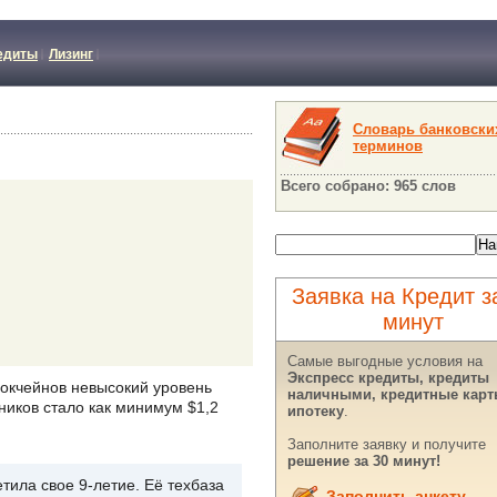
едиты
Лизинг
Словарь банковски
терминов
Всего собрано: 965 слов
Заявка на Кредит з
минут
Самые выгодные условия на
Экспресс кредиты, кредиты
локчейнов невысокий уровень
наличными, кредитные карт
ников стало как минимум $1,2
ипотеку
.
Заполните заявку и получите
решение за 30 минут!
тила свое 9-летие. Её техбаза
Заполнить анкету