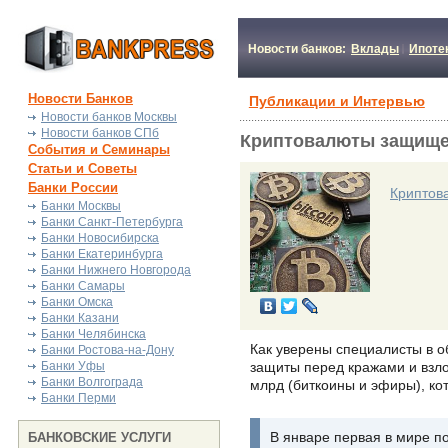
Новости банков:
Вклады
Ипоте
Новости Банков
Публикации и Интервью
Новости банков Москвы
Новости банков СПб
Криптовалюты защище
События и Семинары
Статьи и Советы
Банки России
Криптов
Банки Москвы
Банки Санкт-Петербурга
Банки Новосибирска
Банки Екатеринбурга
Банки Нижнего Новгорода
Банки Самары
Банки Омска
Банки Казани
Банки Челябинска
Как уверены специалисты в о
Банки Ростова-на-Дону
Банки Уфы
защиты перед кражами и взло
Банки Волгограда
млрд (биткоины и эфиры), ко
Банки Перми
В январе первая в мире п
БАНКОВСКИЕ УСЛУГИ