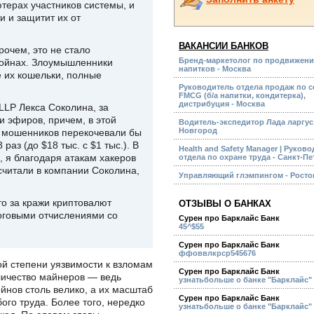
терах участников системы, и
 и защитит их от
ВАКАНСИИ БАНКОВ
рочем, это не стало
Бренд-маркетолог по продвижени
ткойнах. Злоумышленники
напитков - Москва
 их кошельки, полные
Руководитель отдела продаж по с
FMCG (б/а напитки, кондитерка),
дистрибуция - Москва
LLP Лекса Соколина, за
и эфиров, причем, в этой
Водитель-экспедитор Лада ларгус
Новгород
а мошенников перекочевали бы
аз (до $18 тыс. с $1 тыс.). В
Health and Safety Manager | Руков
, я благодаря атакам хакеров
отдела по охране труда - Санкт-П
считали в компании Соколина,
Управляющий глэмпингом - Росто
то за кражи криптовалют
ОТЗЫВЫ О БАНКАХ
логовыми отчислениями со
Сурен про Барклайс Банк
45^$55
Сурен про Барклайс Банк
ффоввлкрср545676
ой степени уязвимости к взломам
Сурен про Барклайс Банк
оличество майнеров — ведь
узнатьбольше о банке "Барклайс"
йнов столь велико, а их масштаб
Сурен про Барклайс Банк
ого труда. Более того, нередко
узнатьбольше о банке "Барклайс"