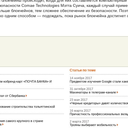
 блокчейны происходит, когда для них составляется компьютерный 
зопасности Comae Technologies Мэтта Суича, каждый случай прим
льше блокчейнов, тем сложнее обеспечение их безопасности. Поэт
о одним способом — подождать, пока рынок блокчейна достигнет 
Статьи по теме
14 ноября 2017
ели кобренд-карт «ПОЧТА БАНКА» И
Предметом изучения Google стали ха
31 октября 2017
Махинаторы в телеграм-канале
та» от Сбербанка
23 мая 2017
«Черные кредиторы» давят количеств
вание строительства тольяттинской
16 марта 2017
Причастность профессиональных вкла
ия самого крупного в стране
2 марта 2017
ва
Трояны выбирают мобильность