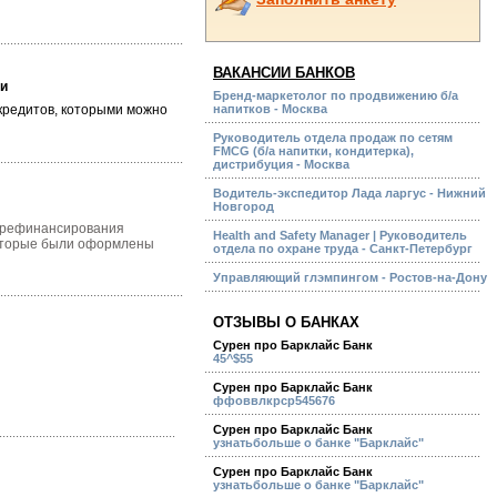
ВАКАНСИИ БАНКОВ
ми
Бренд-маркетолог по продвижению б/а
кредитов, которыми можно
напитков - Москва
Руководитель отдела продаж по сетям
FMCG (б/а напитки, кондитерка),
дистрибуция - Москва
Водитель-экспедитор Лада ларгус - Нижний
Новгород
й рефинансирования
Health and Safety Manager | Руководитель
которые были оформлены
отдела по охране труда - Санкт-Петербург
Управляющий глэмпингом - Ростов-на-Дону
ОТЗЫВЫ О БАНКАХ
Сурен про Барклайс Банк
45^$55
Сурен про Барклайс Банк
ффоввлкрср545676
Сурен про Барклайс Банк
узнатьбольше о банке "Барклайс"
Сурен про Барклайс Банк
узнатьбольше о банке "Барклайс"