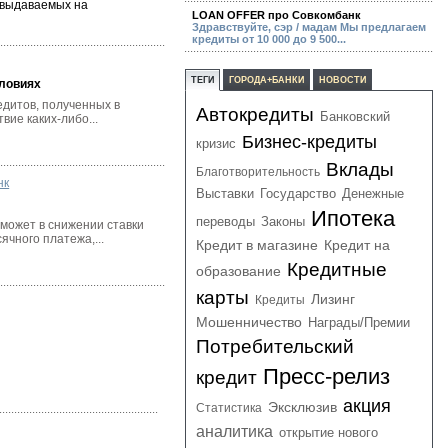
 выдаваемых на
LOAN OFFER про Совкомбанк
Здравствуйте, сэр / мадам Мы предлагаем
кредиты от 10 000 до 9 500...
ТЕГИ
ГОРОДА+БАНКИ
НОВОСТИ
ловиях
дитов, полученных в
Автокредиты
Банковский
вие каких-либо...
Бизнес-кредиты
кризис
Вклады
Благотворительность
нк
Выставки
Государство
Денежные
Ипотека
переводы
Законы
может в снижении ставки
чного платежа,...
Кредит в магазине
Кредит на
Кредитные
образование
карты
Лизинг
Кредиты
Мошенничество
Награды/Премии
Потребительский
Пресс-релиз
кредит
акция
Эксклюзив
Статистика
аналитика
открытие нового