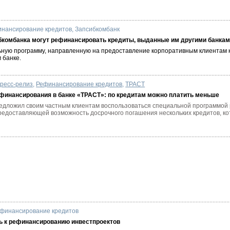
нансирование кредитов
,
Запсибкомбанк
бкомбанка могут рефинансировать кредиты, выданные им другими банка
ьную программу, направленную на предоставление корпоративным клиентам 
 банке.
ресс-релиз
,
Рефинансирование кредитов
,
ТРАСТ
финансирования в банке «ТРАСТ»: по кредитам можно платить меньше
едложил своим частным клиентам воспользоваться специальной программо
редоставляющей возможность досрочного погашения нескольких кредитов, 
финансирование кредитов
ь к рефинансированию инвестпроектов