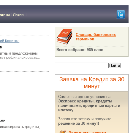
едиты
Лизинг
Словарь банковских
терминов
кий Капитал
в
Всего собрано: 965 слов
редитным предложением
жет рефинансировать...
Заявка на Кредит за 30
минут
Самые выгодные условия на
Экспресс кредиты, кредиты
наличными, кредитные карты и
ипотеку
.
Заполните заявку и получите
ами
решение за 30 минут!
финансировать кредиты,
Заполнить анкету