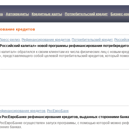
ка
Автокредиты
Кредитные карты
Потребительский кредит
Бизнес-кр
рование кредитов
Пресс-релиз
,
Рефинансирование кредитов
,
Потребительский кредит
,
Российс
 «Российский капитал» новой программы рефинансирования потребкредито
й капитал» обратился к своим клиентам из числа физических лиц с новым к
, представляющего собой целевой потребительский кредитов, который помо
ефинансирование кредитов
,
РосЕвроБанк
в РосЕвроБанке рефинансирования кредитов, выданных сторонними банк
 в РосЕвроБанке осуществлен запуск программы, с помощью которой можно ре
онних банках.