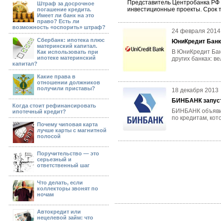
Представитель Центробанка РФ 
Штраф за досрочное
инвестиционные проекты. Срок т
погашение кредита.
Имеет ли банк на это
право? Есть ли
возможность «оспорить» штраф?
24 февраля 2014
Сбербанк: ипотека плюс
ЮниКредит Банк
материнский капитал.
В ЮниКредит Бан
Как использовать при
ипотеке материнский
других банках: в
капитал?
Какие права в
отношении должников
получили приставы?
18 декабря 2013
БИНБАНК запуст
Когда стоит рефинансировать
БИНБАНК объявил
ипотечный кредит?
по кредитам, кот
Почему чиповая карта
лучше карты с магнитной
полосой
Поручительство — это
серьезный и
ответственный шаг
Что делать, если
коллекторы звонят по
ночам
Автокредит или
нецелевой займ: что