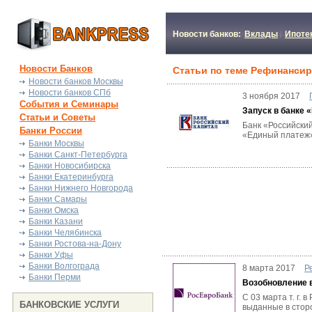
Новости банков:
Вклады
Ипоте
Новости Банков
Статьи по теме Рефинанси
Новости банков Москвы
Новости банков СПб
3 ноября 2017
События и Семинары
Запуск в банке
Статьи и Советы
Банк «Российски
Банки России
«Единый платеж»
Банки Москвы
Банки Санкт-Петербурга
Банки Новосибирска
Банки Екатеринбурга
Банки Нижнего Новгорода
Банки Самары
Банки Омска
Банки Казани
Банки Челябинска
Банки Ростова-на-Дону
Банки Уфы
Банки Волгограда
8 марта 2017
Р
Банки Перми
Возобновление 
С 03 марта т. г.
БАНКОВСКИЕ УСЛУГИ
выданные в стор