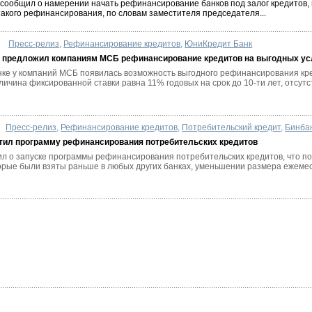
сообщил о намерении начать рефинансирование банков под залог кредитов,
акого рефинансирования, по словам заместителя председателя...
Пресс-релиз
,
Рефинансирование кредитов
,
ЮниКредит Банк
 предложил компаниям МСБ рефинансирование кредитов на выгодных ус
ке у компаний МСБ появилась возможность выгодного рефинансирования кре
еличина фиксированной ставки равна 11% годовых на срок до 10-ти лет, отсутст
Пресс-релиз
,
Рефинансирование кредитов
,
Потребительский кредит
,
Бинба
ил программу рефинансирования потребительских кредитов
 о запуске программы рефинансирования потребительских кредитов, что по
орые были взяты раньше в любых других банках, уменьшении размера ежемеся