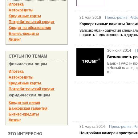
Ипотека
Автокредиты
Кредитные карты
31 мая 2016
Пресс-релиз
,
Рефи
Потребительский кредит
Корпоративные клиенты Запси
Кредит на образование
Запсикомбанк запустил специал
Бизнес-кредиты
погасить задолженность в другом
Лизинг
30 июня 2014
П
СТАТЬИ ПО ТЕМАМ
Возможность ре
Банк «ТРАСТ» пр
физическим лицам
«Новый план», п
Ипотека
в...
Автокредиты
Кредитные карты
Потребительский кредит
юридическим лицам
Кредитная линия
Банковская гарантия
Бизнес-кредиты
Лизинг
31 марта 2014
Пресс-релиз
,
Ре
Центробанк намерен приступит
ЭТО ИНТЕРЕСНО