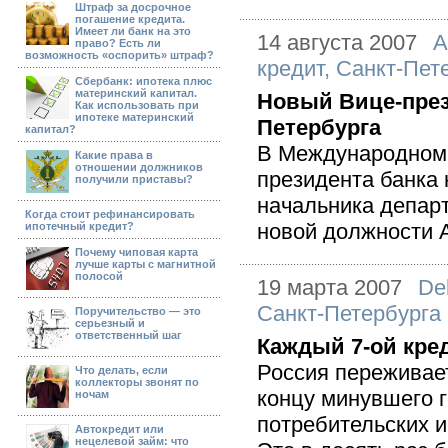
Штраф за досрочное
погашение кредита.
Имеет ли банк на это
14 августа 2007
А
право? Есть ли
возможность «оспорить» штраф?
кредит
,
Санкт-Пет
Сбербанк: ипотека плюс
материнский капитал.
Новый Вице-през
Как использовать при
ипотеке материнский
Петербурга
капитал?
В Международном 
Какие права в
отношении должников
президента банка 
получили приставы?
начальника департ
Когда стоит рефинансировать
новой должности А
ипотечный кредит?
Почему чиповая карта
лучше карты с магнитной
полосой
19 марта 2007
De
Санкт-Петербурга
Поручительство — это
серьезный и
ответственный шаг
Каждый 7-ой кре
Россия переживае
Что делать, если
коллекторы звонят по
концу минувшего 
ночам
потребительских и
Автокредит или
нецелевой займ: что