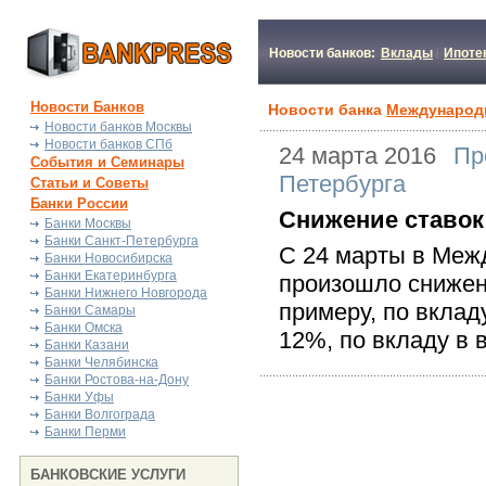
Новости банков:
Вклады
Ипоте
Новости Банков
Новости банка
Международн
Новости банков Москвы
Новости банков СПб
24 марта 2016
Пр
События и Семинары
Петербурга
Статьи и Советы
Банки России
Снижение ставок
Банки Москвы
Банки Санкт-Петербурга
С 24 марты в Меж
Банки Новосибирска
Банки Екатеринбурга
произошло снижени
Банки Нижнего Новгорода
примеру, по вклад
Банки Самары
Банки Омска
12%, по вкладу в 
Банки Казани
Банки Челябинска
Банки Ростова-на-Дону
Банки Уфы
Банки Волгограда
Банки Перми
БАНКОВСКИЕ УСЛУГИ