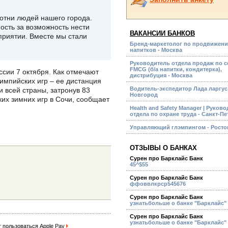
отни людей нашего города.
ость за возможность нести
ВАКАНСИИ БАНКОВ
оприятии. Вместе мы стали
Бренд-маркетолог по продвижени
напитков - Москва
Руководитель отдела продаж по с
FMCG (б/а напитки, кондитерка),
ссии 7 октября. Как отмечают
дистрибуция - Москва
импийских игр – ее дистанция
Водитель-экспедитор Лада ларгус
и всей страны, затронув 83
Новгород
их зимних игр в Сочи, сообщает
Health and Safety Manager | Руков
отдела по охране труда - Санкт-П
Управляющий глэмпингом - Росто
ОТЗЫВЫ О БАНКАХ
Сурен про Барклайс Банк
45^$55
Сурен про Барклайс Банк
ффоввлкрср545676
Сурен про Барклайс Банк
узнатьбольше о банке "Барклайс"
Сурен про Барклайс Банк
узнатьбольше о банке "Барклайс"
 пользоваться Apple Pay