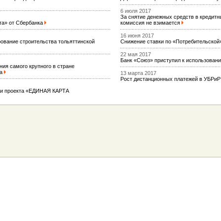
6 июля 2017
За снятие денежных средств в кредитн
та» от Сбербанка
комиссия не взимается
16 июня 2017
вание строительства тольяттинской
Снижение ставки по «Потребительской
22 мая 2017
Банк «Союз» приступил к использован
ия самого крупного в стране
ва
13 марта 2017
Рост дистанционных платежей в УБРи
ии проекта «ЕДИНАЯ КАРТА