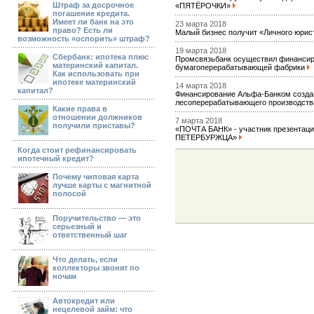
Штраф за досрочное
«ПЯТЁРОЧКИ»
погашение кредита.
Имеет ли банк на это
23 марта 2018
право? Есть ли
Малый бизнес получит «Личного юрис
возможность «оспорить» штраф?
19 марта 2018
Сбербанк: ипотека плюс
Промсвязьбанк осуществил финансиро
материнский капитал.
бумагоперерабатывающей фабрики
Как использовать при
ипотеке материнский
14 марта 2018
капитал?
Финансирование Альфа-Банком создан
лесоперерабатывающего производст
Какие права в
отношении должников
7 марта 2018
получили приставы?
«ПОЧТА БАНК» - участник презентац
ПЕТЕРБУРЖЦА»
Когда стоит рефинансировать
ипотечный кредит?
Почему чиповая карта
лучше карты с магнитной
полосой
Поручительство — это
серьезный и
ответственный шаг
Что делать, если
коллекторы звонят по
ночам
Автокредит или
нецелевой займ: что