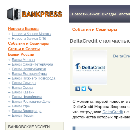
Новости банков:
Вклады
Ипоте
Новости Банков
События и Семинары
Новости банков Москвы
Новости банков СПб
DeltaCredit стал част
События и Семинары
Статьи и Советы
Банки России
DeltaCre
Банки Москвы
Банки Санкт-Петербурга
Банки Новосибирска
Банки Екатеринбурга
Банки Нижнего Новгорода
Банки Самары
Банки Омска
Банки Казани
Банки Челябинска
С момента первой новости в 
Банки Ростова-на-Дону
Банки Уфы
DeltaCredit Марина Зверева
Банки Волгограда
что сотрудники
DeltaCredit
не 
Банки Перми
достоинства которых признаю
БАНКОВСКИЕ УСЛУГИ