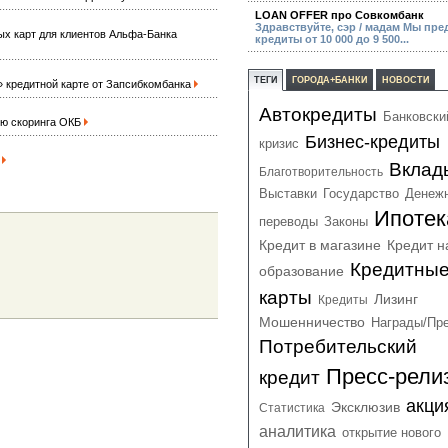
LOAN OFFER про Совкомбанк
Здравствуйте, сэр / мадам Мы пре
ых карт для клиентов Альфа-Банка
кредиты от 10 000 до 9 500...
ТЕГИ
ГОРОДА+БАНКИ
НОВОСТИ
» кредитной карте от Запсибкомбанка
Автокредиты
Банковски
ию скоринга ОКБ
Бизнес-кредиты
кризис
Р
Вклад
Благотворительность
Выставки
Государство
Денеж
Ипотек
переводы
Законы
Кредит в магазине
Кредит н
Кредитны
образование
карты
Лизинг
Кредиты
Мошенничество
Награды/Пр
Потребительский
Пресс-рели
кредит
акци
Эксклюзив
Статистика
аналитика
открытие нового