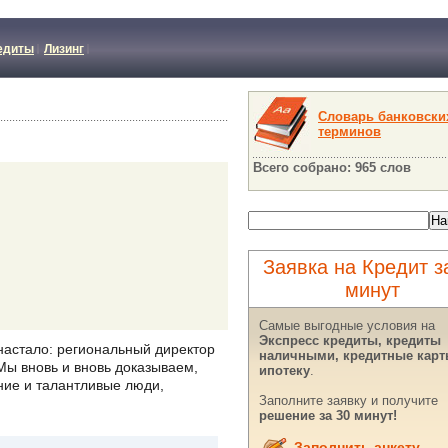
едиты
Лизинг
Словарь банковски
терминов
Всего собрано: 965 слов
Заявка на Кредит з
минут
Самые выгодные условия на
Экспресс кредиты, кредиты
 настало: региональный директор
наличными, кредитные карт
ы вновь и вновь доказываем,
ипотеку
.
ние и талантливые люди,
Заполните заявку и получите
решение за 30 минут!
Заполнить анкету