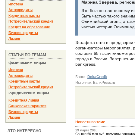
Марина Зверева, региона
Ипотека
Автокредиты
Это был по-настоящему ис
Кредитные карты
Быть частью такого значим
Олимпийский огонь, а такж
Потребительский кредит
частью истории Олимпиады
Кредит на образование
Бизнес-кредиты
Лизинг
Эстафета огня в преддверии 
организаторы мероприятия, р
составит 65 тысяч километров
СТАТЬИ ПО ТЕМАМ
города в России. Завершени
физическим лицам
bankpress.
Ипотека
Автокредиты
Банки:
DeltaCredit
Кредитные карты
Источник: BankPress.ru
Потребительский кредит
юридическим лицам
Кредитная линия
Банковская гарантия
Бизнес-кредиты
Лизинг
Новости по теме
29 марта 2018
ЭТО ИНТЕРЕСНО
Свыше 60 млн руб. получили держат