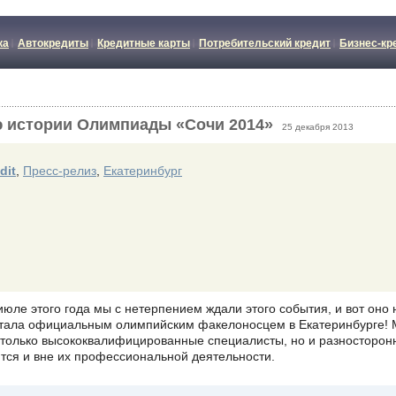
ка
Автокредиты
Кредитные карты
Потребительский кредит
Бизнес-кр
ью истории Олимпиады «Сочи 2014»
25 декабря 2013
dit
,
Пресс-релиз
,
Екатеринбург
июле этого года мы с нетерпением ждали этого события, и вот оно
 стала официальным олимпийским факелоносцем в Екатеринбурге! М
только высококвалифицированные специалисты, но и разносторон
тся и вне их профессиональной деятельности.