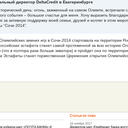
льный директор DeltaCredit в Екатеринбурге
торический день: огонь, зажженный на самом Олимпе, встречали с
ого события – большое счастье для меня. Хочу выразить благодарн
е за активную поддержку моей семьи, друзей и коллег в этом мер
 “Сочи 2014”.
Олимпийских зимних игр в Сочи-2014 стартовала на территории Ро
оссийская эстафета станет самой протяженной за всю историю Ол
 (что в полтора раза больше экватора) и пройдет она по территори
ем Эстафеты станет торжественная Церемония открытия Олимпийск
Статьи по теме
16 ноября 2017
ели кобренд-карт «ПОЧТА БАНКА» И
Держатели карт ЮниКредит Банка могут