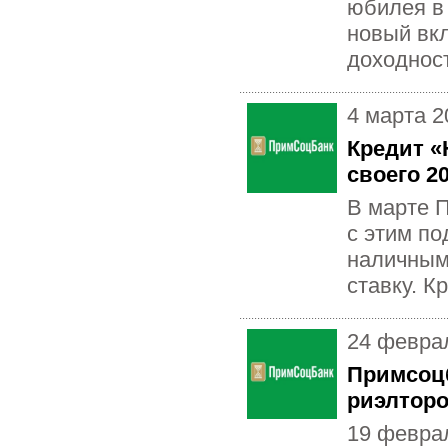
юбилея в
новый вк
доходност
4 марта 2
Кредит «
своего 2
В марте П
с этим по
наличным
ставку. К
24 февра
Примсоцб
риэлтор
19 февра