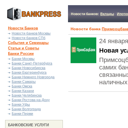
Новости банков:
Вклады
Ипоте
Новости Банков
Новости банка
Примсоцбан
Новости банков Москвы
Новости банков СПб
24 января
События и Семинары
Статьи и Советы
Новая ус
Банки России
Примсоцба
Банки Москвы
Банки Санкт-Петербурга
самих бан
Банки Новосибирска
Банки Екатеринбурга
связанных
Банки Нижнего Новгорода
наличных 
Банки Самары
Банки Омска
Банки Казани
Банки Челябинска
Банки Ростова-на-Дону
Банки Уфы
Банки Волгограда
Банки Перми
БАНКОВСКИЕ УСЛУГИ