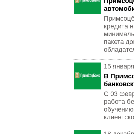
Примсоцб
автомоб
Примсоцб
кредита 
минималь
пакета до
обладател
15 января
В Примсо
банковс
С 03 февр
работа б
обучению
клиентско
18 декаб