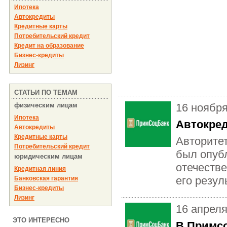
Ипотека
Автокредиты
Кредитные карты
Потребительский кредит
Кредит на образование
Бизнес-кредиты
Лизинг
СТАТЬИ ПО ТЕМАМ
физическим лицам
16 ноябр
Ипотека
Автокред
Автокредиты
Кредитные карты
Авторитет
Потребительский кредит
был опуб
юридическим лицам
отечестве
Кредитная линия
его резул
Банковская гарантия
Бизнес-кредиты
Лизинг
16 апреля
ЭТО ИНТЕРЕСНО
В Примсо