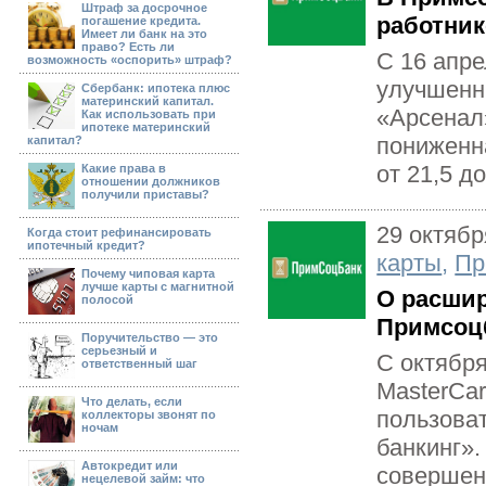
Штраф за досрочное
работни
погашение кредита.
Имеет ли банк на это
право? Есть ли
С 16 апре
возможность «оспорить» штраф?
улучшенн
Сбербанк: ипотека плюс
материнский капитал.
«Арсенал
Как использовать при
ипотеке материнский
пониженна
капитал?
от 21,5 до.
Какие права в
отношении должников
получили приставы?
29 октябр
Когда стоит рефинансировать
ипотечный кредит?
карты
,
Пр
Почему чиповая карта
лучше карты с магнитной
О расшир
полосой
Примсоц
Поручительство — это
серьезный и
С октября
ответственный шаг
MasterCa
Что делать, если
пользова
коллекторы звонят по
ночам
банкинг»
Автокредит или
совершенн
нецелевой займ: что