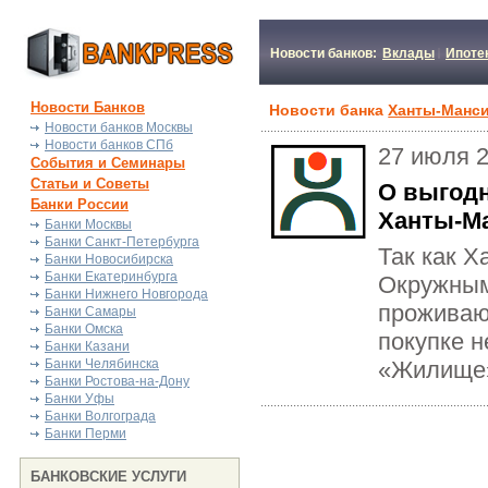
Новости банков:
Вклады
Ипоте
Новости Банков
Новости банка
Ханты-Манс
Новости банков Москвы
Новости банков СПб
27 июля 
События и Семинары
Статьи и Советы
О выгод
Банки России
Ханты-М
Банки Москвы
Банки Санкт-Петербурга
Так как 
Банки Новосибирска
Банки Екатеринбурга
Окружным
Банки Нижнего Новгорода
проживаю
Банки Самары
Банки Омска
покупке 
Банки Казани
Банки Челябинска
«Жилище»
Банки Ростова-на-Дону
Банки Уфы
Банки Волгограда
Банки Перми
БАНКОВСКИЕ УСЛУГИ