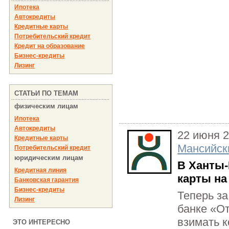
Ипотека
Автокредиты
Кредитные карты
Потребительский кредит
Кредит на образование
Бизнес-кредиты
Лизинг
СТАТЬИ ПО ТЕМАМ
физическим лицам
Ипотека
Автокредиты
22 июня 
Кредитные карты
Мансийск
Потребительский кредит
юридическим лицам
В Ханты-
Кредитная линия
карты на
Банковская гарантия
Бизнес-кредиты
Теперь з
Лизинг
банке «О
взимать 
ЭТО ИНТЕРЕСНО