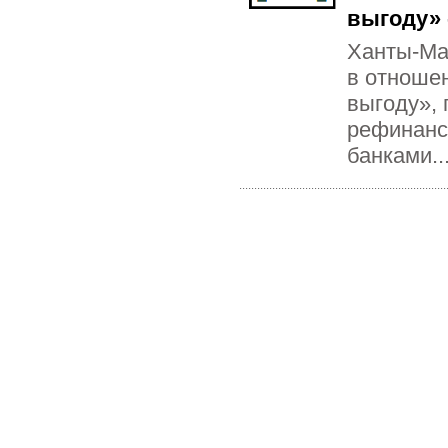
выгоду» 
Ханты-Ман
в отноше
выгоду», 
рефинанс
банками..