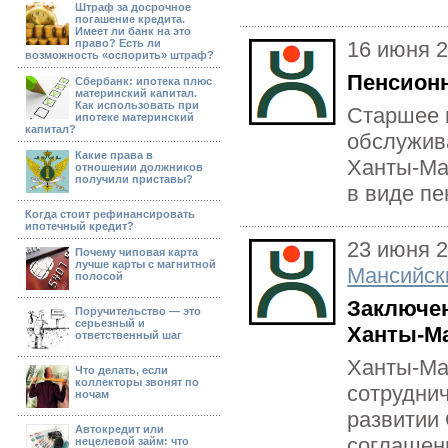
Штраф за досрочное
погашение кредита.
Имеет ли банк на это
право? Есть ли
16 июня 
возможность «оспорить» штраф?
Пенсионн
Сбербанк: ипотека плюс
материнский капитал.
Как использовать при
Старшее 
ипотеке материнский
капитал?
обслужив
Какие права в
Ханты-Ма
отношении должников
получили приставы?
в виде пе
Когда стоит рефинансировать
ипотечный кредит?
23 июня 
Почему чиповая карта
лучше карты с магнитной
Мансийск
полосой
Заключен
Поручительство — это
серьезный и
Ханты-Ма
ответственный шаг
Ханты-Ма
Что делать, если
коллекторы звонят по
сотруднич
ночам
развитии 
Автокредит или
соглашен
нецелевой займ: что