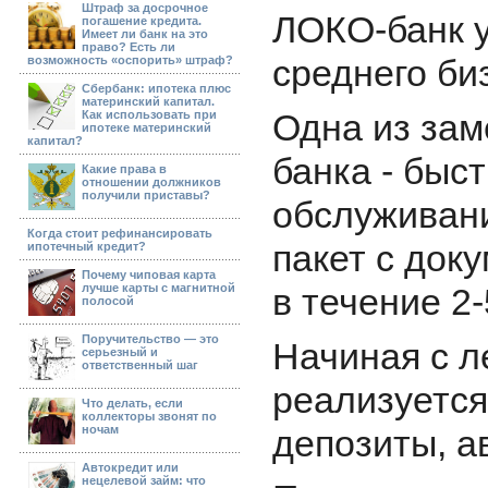
Штраф за досрочное
ЛОКО-банк у
погашение кредита.
Имеет ли банк на это
право? Есть ли
среднего би
возможность «оспорить» штраф?
Сбербанк: ипотека плюс
материнский капитал.
Одна из за
Как использовать при
ипотеке материнский
капитал?
банка - быс
Какие права в
отношении должников
получили приставы?
обслуживани
Когда стоит рефинансировать
пакет с док
ипотечный кредит?
Почему чиповая карта
лучше карты с магнитной
в течение 2-
полосой
Поручительство — это
Начиная с л
серьезный и
ответственный шаг
реализуется
Что делать, если
коллекторы звонят по
ночам
депозиты, ав
Автокредит или
нецелевой займ: что