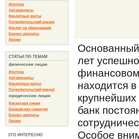
Ипотека
Автокредиты
Кредитные карты
Потребительский кредит
Кредит на образование
Бизнес-кредиты
Лизинг
Основанный 
СТАТЬИ ПО ТЕМАМ
лет успешно
физическим лицам
финансовом
Ипотека
Автокредиты
находится в
Кредитные карты
Потребительский кредит
крупнейших 
юридическим лицам
Кредитная линия
банк постоя
Банковская гарантия
Бизнес-кредиты
сотрудничес
Лизинг
Особое вним
ЭТО ИНТЕРЕСНО