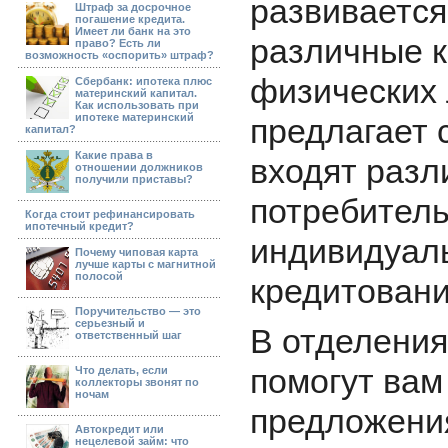
развивается
Штраф за досрочное
погашение кредита.
Имеет ли банк на это
различные 
право? Есть ли
возможность «оспорить» штраф?
физических 
Сбербанк: ипотека плюс
материнский капитал.
Как использовать при
ипотеке материнский
предлагает 
капитал?
Какие права в
входят раз
отношении должников
получили приставы?
потребитель
Когда стоит рефинансировать
ипотечный кредит?
индивидуал
Почему чиповая карта
лучше карты с магнитной
полосой
кредитовани
Поручительство — это
серьезный и
В отделения
ответственный шаг
помогут вам
Что делать, если
коллекторы звонят по
ночам
предложения
Автокредит или
нецелевой займ: что