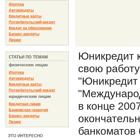
Ипотека
Автокредиты
Кредитные карты
Потребительский кредит
Кредит на образование
Бизнес-кредиты
Лизинг
Юникредит 
СТАТЬИ ПО ТЕМАМ
физическим лицам
свою работу
Ипотека
"Юникредит 
Автокредиты
Кредитные карты
"Международ
Потребительский кредит
юридическим лицам
в конце 200
Кредитная линия
Банковская гарантия
окончательн
Бизнес-кредиты
Лизинг
банкоматов 
ЭТО ИНТЕРЕСНО