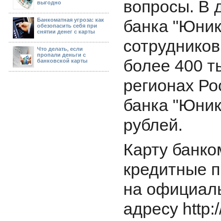
вопросы. В 
выгодно
Банкоматная угроза: как
банка "Юник
обезопасить себя при
снятии денег с карты
сотрудников
Что делать, если
пропали деньги с
более 400 т
банковской карты
регионах Ро
банка "Юник
рублей.
Карту банко
кредитные 
на официаль
адресу http:/