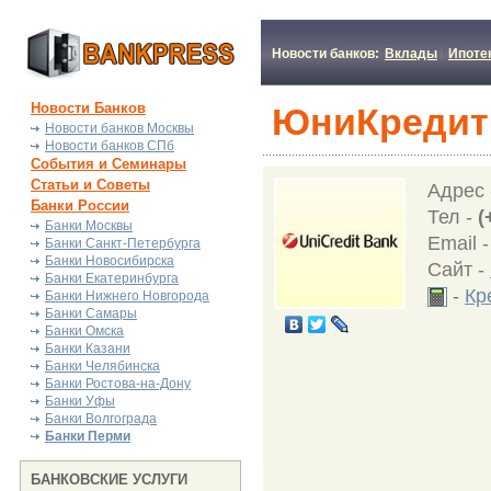
Новости банков:
Вклады
Ипоте
Новости Банков
ЮниКредит 
Новости банков Москвы
Новости банков СПб
События и Семинары
Статьи и Советы
Адрес
Банки России
Тел -
(
Банки Москвы
Email 
Банки Санкт-Петербурга
Банки Новосибирска
Сайт -
Банки Екатеринбурга
-
Кр
Банки Нижнего Новгорода
Банки Самары
Банки Омска
Банки Казани
Банки Челябинска
Банки Ростова-на-Дону
Банки Уфы
Банки Волгограда
Банки Перми
БАНКОВСКИЕ УСЛУГИ