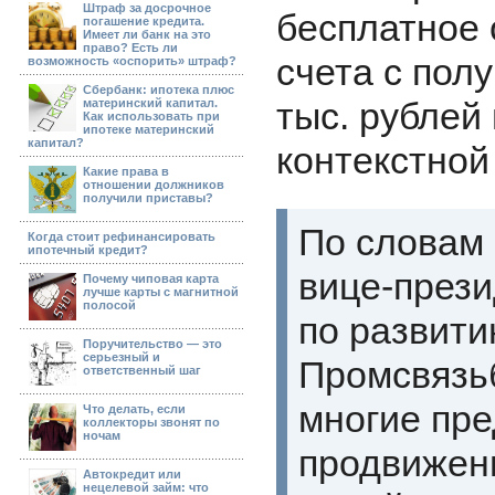
Штраф за досрочное
бесплатное 
погашение кредита.
Имеет ли банк на это
право? Есть ли
счета с пол
возможность «оспорить» штраф?
Сбербанк: ипотека плюс
тыс. рублей
материнский капитал.
Как использовать при
ипотеке материнский
капитал?
контекстной
Какие права в
отношении должников
получили приставы?
По словам
Когда стоит рефинансировать
ипотечный кредит?
вице-прези
Почему чиповая карта
лучше карты с магнитной
полосой
по развити
Поручительство — это
серьезный и
Промсвязьб
ответственный шаг
многие пр
Что делать, если
коллекторы звонят по
ночам
продвижени
Автокредит или
нецелевой займ: что