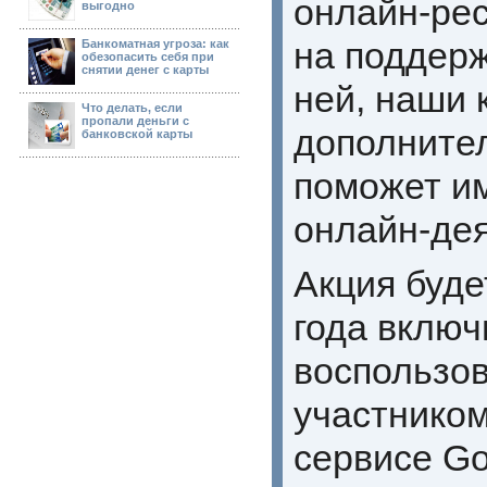
онлайн-рес
выгодно
на поддерж
Банкоматная угроза: как
обезопасить себя при
снятии денег с карты
ней, наши 
Что делать, если
пропали деньги с
дополните
банковской карты
поможет и
онлайн-дея
Акция буде
года вклю
воспользов
участником
сервисе Go