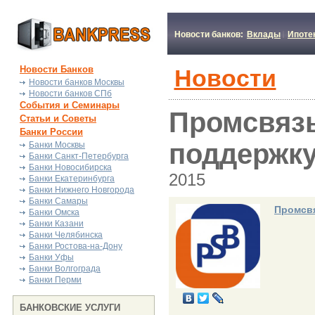
Новости банков:
Вклады
Ипоте
Новости Банков
Новости
Новости банков Москвы
Новости банков СПб
События и Семинары
Промсвязь
Статьи и Советы
Банки России
поддержк
Банки Москвы
Банки Санкт-Петербурга
Банки Новосибирска
2015
Банки Екатеринбурга
Банки Нижнего Новгорода
Банки Самары
Промсв
Банки Омска
Банки Казани
Банки Челябинска
Банки Ростова-на-Дону
Банки Уфы
Банки Волгограда
Банки Перми
БАНКОВСКИЕ УСЛУГИ