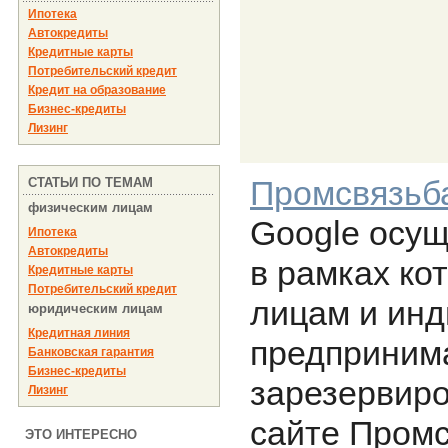
Ипотека
Автокредиты
Кредитные карты
Потребительский кредит
Кредит на образование
Бизнес-кредиты
Лизинг
Промсвязьб
СТАТЬИ ПО ТЕМАМ
физическим лицам
Google осущ
Ипотека
Автокредиты
в рамках ко
Кредитные карты
Потребительский кредит
лицам и ин
юридическим лицам
Кредитная линия
предприним
Банковская гарантия
Бизнес-кредиты
зарезервиро
Лизинг
сайте Промс
ЭТО ИНТЕРЕСНО