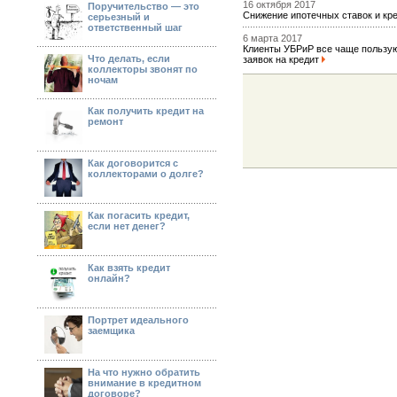
16 октября 2017
Поручительство — это
Снижение ипотечных ставок и к
серьезный и
ответственный шаг
6 марта 2017
Клиенты УБРиР все чаще пользую
Что делать, если
заявок на кредит
коллекторы звонят по
ночам
Как получить кредит на
ремонт
Как договорится с
коллекторами о долге?
Как погасить кредит,
если нет денег?
Как взять кредит
онлайн?
Портрет идеального
заемщика
На что нужно обратить
внимание в кредитном
договоре?