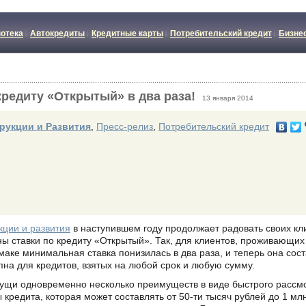
отека
Автокредиты
Кредитные карты
Потребительский кредит
Бизне
кредиту «Открытый» в два раза!
13 января 2014
рукции и Развития
,
Пресс-релиз
,
Потребительский кредит
кции и развития
в наступившем году продолжает радовать своих кл
ны ставки по кредиту «Открытый». Так, для клиентов, проживающих
аке минимальная ставка понизилась в два раза, и теперь она сос
упна для кредитов, взятых на любой срок и любую сумму.
ущи одновременно несколько преимуществ в виде быстрого рассм
ы кредита, которая может составлять от 50-ти тысяч рублей до 1 млн