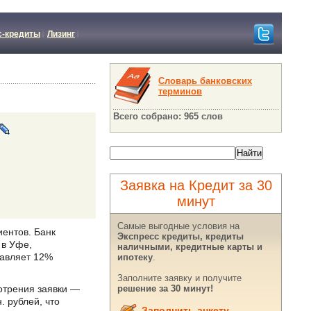
с-кредиты
Лизинг
Словарь банковских
терминов
Всего собрано: 965 слов
Заявка на Кредит за 30
минут
Самые выгодные условия на
иентов. Банк
Экспресс кредиты, кредиты
 в Уфе,
наличными, кредитные карты и
тавляет 12%
ипотеку
.
Заполните заявку и получите
отрения заявки —
решение за 30 минут!
. рублей, что
Заполнить анкету