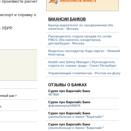
 произвести расчет
аспорт и справку о
ВАКАНСИИ БАНКОВ
Бренд-маркетолог по продвижению б/а
 УБРР.
напитков - Москва
Руководитель отдела продаж по сетям
FMCG (б/а напитки, кондитерка),
дистрибуция - Москва
Водитель-экспедитор Лада ларгус - Нижний
Новгород
Health and Safety Manager | Руководитель
отдела по охране труда - Санкт-Петербург
Управляющий глэмпингом - Ростов-на-Дону
ОТЗЫВЫ О БАНКАХ
Сурен про Барклайс Банк
45^$55
венный шаг
Сурен про Барклайс Банк
ффоввлкрср545676
м
Сурен про Барклайс Банк
узнатьбольше о банке "Барклайс"
Сурен про Барклайс Банк
узнатьбольше о банке "Барклайс"