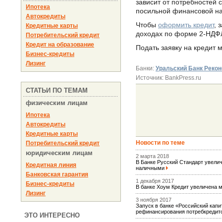
зависит от потребностей 
Ипотека
посильной финансовой на
Автокредиты
Чтобы
оформить кредит
, 
Кредитные карты
доходах по форме 2-НДФЛ
Потребительский кредит
Кредит на образование
Подать заявку на кредит 
Бизнес-кредиты
Лизинг
Банки:
Уральский Банк Рекон
Источник: BankPress.ru
СТАТЬИ ПО ТЕМАМ
физическим лицам
Ипотека
Автокредиты
Кредитные карты
Новости по теме
Потребительский кредит
юридическим лицам
2 марта 2018
В Банке Русский Стандарт увели
Кредитная линия
наличными
Банковская гарантия
1 декабря 2017
Бизнес-кредиты
В банке Хоум Кредит увеличена
Лизинг
3 ноября 2017
Запуск в банке «Российский кап
рефинансирования потребкредит
ЭТО ИНТЕРЕСНО