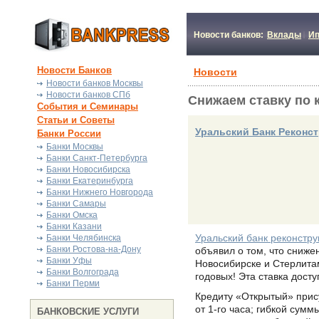
Новости банков:
Вклады
Ип
Новости Банков
Новости
Новости банков Москвы
Новости банков СПб
Снижаем ставку по 
События и Семинары
Статьи и Советы
Уральский Банк Реконст
Банки России
Банки Москвы
Банки Санкт-Петербурга
Банки Новосибирска
Банки Екатеринбурга
Банки Нижнего Новгорода
Банки Самары
Банки Омска
Банки Казани
Уральский банк реконстру
Банки Челябинска
Банки Ростова-на-Дону
объявил о том, что сниже
Банки Уфы
Новосибирске и Стерлитам
Банки Волгограда
годовых! Эта ставка дост
Банки Перми
Кредиту «Открытый» прис
от 1-го часа; гибкой сумм
БАНКОВСКИЕ УСЛУГИ