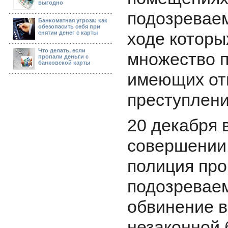
выгодно
подозреваем
Банкоматная угроза: как
обезопасить себя при
ходе которы
снятии денег с карты
Что делать, если
множество п
пропали деньги с
банковской карты
имеющих от
преступлени
20 декабря 
совершении
полиция про
подозревае
обвинение в
незаконной 