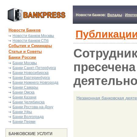
Новости банков:
Вклады
Ипоте
Новости Банков
Публикации
Новости банков Москвы
Новости банков СПб
События и Семинары
Сотрудник
Статьи и Советы
Банки России
пресечена
Банки Москвы
Банки Санкт-Петербурга
Банки Новосибирска
деятельно
Банки Екатеринбурга
Банки Нижнего Новгорода
Банки Самары
Банки Омска
Банки Казани
Незаконная банковская деяте
Банки Челябинска
Банки Ростова-на-Дону
Банки Уфы
Банки Волгограда
Банки Перми
БАНКОВСКИЕ УСЛУГИ