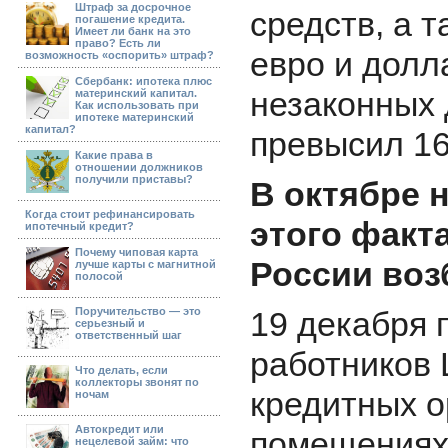
Штраф за досрочное
средств, а 
погашение кредита.
Имеет ли банк на это
право? Есть ли
евро и долл
возможность «оспорить» штраф?
Сбербанк: ипотека плюс
незаконных
материнский капитал.
Как использовать при
ипотеке материнский
капитал?
превысил 16
Какие права в
отношении должников
получили приставы?
В октябре 
Когда стоит рефинансировать
этого факт
ипотечный кредит?
Почему чиповая карта
России воз
лучше карты с магнитной
полосой
Поручительство — это
19 декабря 
серьезный и
ответственный шаг
работников 
Что делать, если
коллекторы звонят по
кредитных о
ночам
Автокредит или
помещениях 
нецелевой займ: что