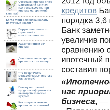
2012 год о
Сбербанк: ипотека плюс
материнский капитал.
кредитов
Ба
Как использовать при
ипотеке материнский
капитал?
порядка 3,6
Когда стоит рефинансировать
ипотечный кредит?
Банк заметн
Поручительство — это
серьезный и
ответственный шаг
увеличив по
Характеристики VIP-
сравнению с
ипотеки
ипотечный п
Дополнительные траты
при ипотеке в столице
составил по
Что предпочесть
молодой семье: ипотеку
«Ипотечно
или аренду?
Почему ипотечный
нас приор
кредит не оформляется
на потребительские
нужды?
бизнеса
,
— 
Как получить низкие
проценты по ипотеке?