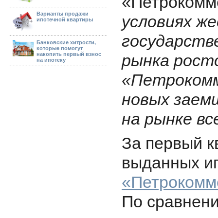
«Петрокомм
Варианты продажи
условиях же
ипотечной квартиры
государств
Банковские хитрости,
которые помогут
накопить первый взнос
рынка росто
на ипотеку
«Петрокомм
новых заем
на рынке вс
За первый к
выданных и
«Петрокомм
По сравнен