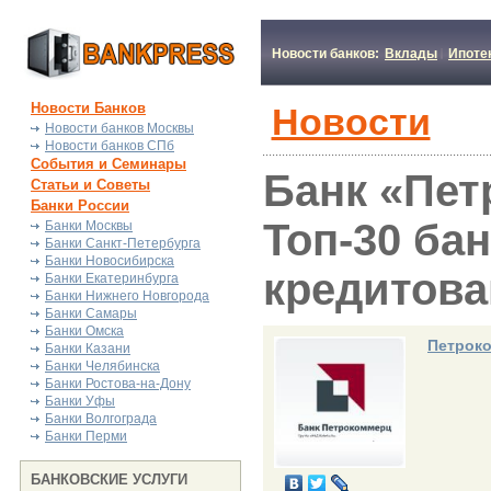
Новости банков:
Вклады
Ипоте
Новости Банков
Новости
Новости банков Москвы
Новости банков СПб
События и Семинары
Банк «Пет
Статьи и Советы
Банки России
Топ-30 ба
Банки Москвы
Банки Санкт-Петербурга
Банки Новосибирска
кредитова
Банки Екатеринбурга
Банки Нижнего Новгорода
Банки Самары
Банки Омска
Петрок
Банки Казани
Банки Челябинска
Банки Ростова-на-Дону
Банки Уфы
Банки Волгограда
Банки Перми
БАНКОВСКИЕ УСЛУГИ