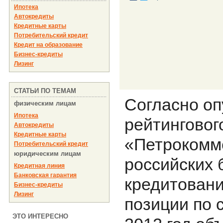
Ипотека
Автокредиты
Кредитные карты
Потребительский кредит
Кредит на образование
Бизнес-кредиты
Лизинг
СТАТЬИ ПО ТЕМАМ
Согласно о
физическим лицам
Ипотека
рейтинговог
Автокредиты
Кредитные карты
«Петрокомме
Потребительский кредит
юридическим лицам
российских 
Кредитная линия
Банковская гарантия
кредитовани
Бизнес-кредиты
Лизинг
позиции по 
ЭТО ИНТЕРЕСНО