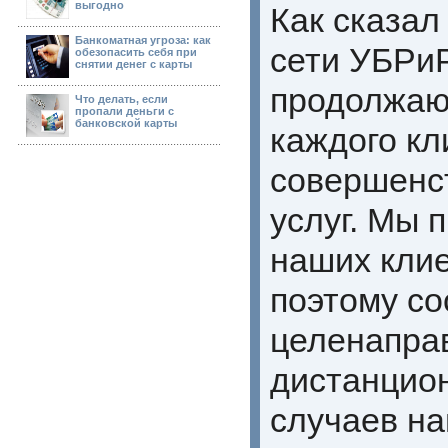
выгодно
Как сказал
Банкоматная угроза: как
сети УБРиР
обезопасить себя при
снятии денег с карты
продолжаю
Что делать, если
пропали деньги с
банковской карты
каждого кл
совершенст
услуг. Мы 
наших клие
поэтому со
целенапра
дистанцион
случаев н