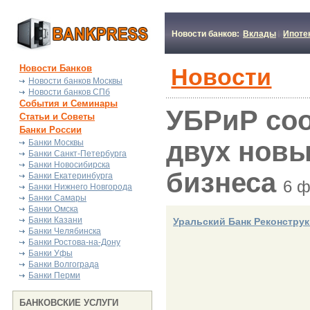
Новости банков:
Вклады
Ипоте
Новости Банков
Новости
Новости банков Москвы
Новости банков СПб
События и Семинары
УБРиР со
Статьи и Советы
Банки России
двух новы
Банки Москвы
Банки Санкт-Петербурга
Банки Новосибирска
бизнеса
Банки Екатеринбурга
6 ф
Банки Нижнего Новгорода
Банки Самары
Банки Омска
Банки Казани
Уральский Банк Реконструк
Банки Челябинска
Банки Ростова-на-Дону
Банки Уфы
Банки Волгограда
Банки Перми
БАНКОВСКИЕ УСЛУГИ