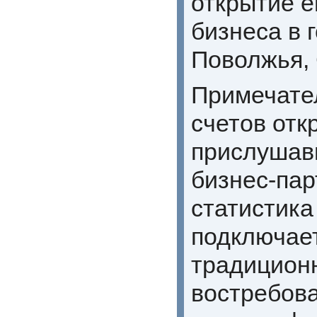
открытие е
бизнеса в 
Поволжья, 
Примечате
счетов отк
прислушав
бизнес-пар
статистика
подключает
традиционн
востребова