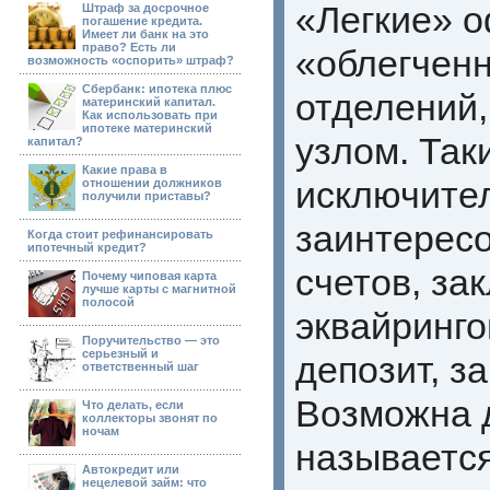
«Легкие» 
Штраф за досрочное
погашение кредита.
Имеет ли банк на это
право? Есть ли
«облегчен
возможность «оспорить» штраф?
Сбербанк: ипотека плюс
отделений
материнский капитал.
Как использовать при
ипотеке материнский
узлом. Та
капитал?
Какие права в
исключите
отношении должников
получили приставы?
заинтересо
Когда стоит рефинансировать
ипотечный кредит?
счетов, за
Почему чиповая карта
лучше карты с магнитной
полосой
эквайринго
Поручительство — это
серьезный и
депозит, з
ответственный шаг
Возможна д
Что делать, если
коллекторы звонят по
ночам
называется
Автокредит или
нецелевой займ: что