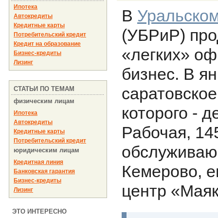
Ипотека
В
Уральском
Автокредиты
Кредитные карты
(УБРиР) про
Потребительский кредит
Кредит на образование
«легких» о
Бизнес-кредиты
Лизинг
бизнес. В я
саратовское
СТАТЬИ ПО ТЕМАМ
физическим лицам
которого - 
Ипотека
Автокредиты
Рабочая, 14
Кредитные карты
Потребительский кредит
обслуживаю
юридическим лицам
Кредитная линия
Кемерово, е
Банковская гарантия
Бизнес-кредиты
центр «Маяк
Лизинг
ЭТО ИНТЕРЕСНО