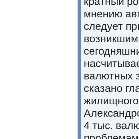
кратный ро
мнению авт
следует пр
возникшим 
сегодняшни
насчитывае
валютных 
сказано гл
жилищного
Александро
4 тыс. вал
проблемами