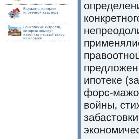
определен
Варианты продажи
ипотечной квартиры
конкретног
непреодол
Банковские хитрости,
которые помогут
накопить первый взнос
на ипотеку
применялис
правоотнош
предложени
ипотеке (з
форс-мажо
войны, сти
забастовки
экономичес