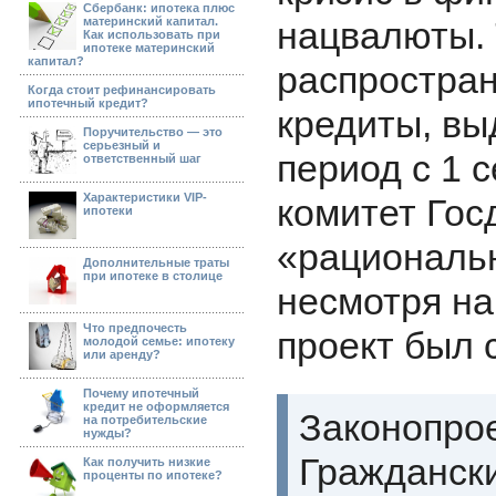
Сбербанк: ипотека плюс
материнский капитал.
нацвалюты. 
Как использовать при
ипотеке материнский
капитал?
распростран
Когда стоит рефинансировать
ипотечный кредит?
кредиты, вы
Поручительство — это
серьезный и
период с 1 
ответственный шаг
Характеристики VIP-
комитет Го
ипотеки
«рациональн
Дополнительные траты
при ипотеке в столице
несмотря на
Что предпочесть
проект был 
молодой семье: ипотеку
или аренду?
Почему ипотечный
кредит не оформляется
Законопрое
на потребительские
нужды?
Гражданск
Как получить низкие
проценты по ипотеке?