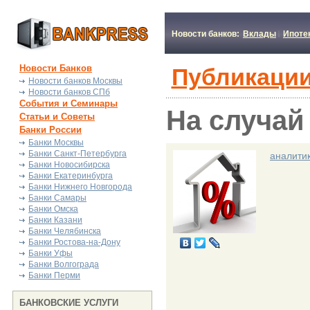
Новости банков:
Вклады
Ипоте
Новости Банков
Публикации
Новости банков Москвы
Новости банков СПб
События и Семинары
На случай
Статьи и Советы
Банки России
Банки Москвы
Банки Санкт-Петербурга
аналити
Банки Новосибирска
Банки Екатеринбурга
Банки Нижнего Новгорода
Банки Самары
Банки Омска
Банки Казани
Банки Челябинска
Банки Ростова-на-Дону
Банки Уфы
Банки Волгограда
Банки Перми
БАНКОВСКИЕ УСЛУГИ