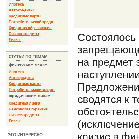
Ипотека
Автокредиты
Кредитные карты
Потребительский кредит
Кредит на образование
Состоялось 
Бизнес-кредиты
Лизинг
запрещающе
СТАТЬИ ПО ТЕМАМ
на предмет 
физическим лицам
наступлении
Ипотека
Автокредиты
Предложени
Кредитные карты
Потребительский кредит
юридическим лицам
сводятся к т
Кредитная линия
обстоятель
Банковская гарантия
Бизнес-кредиты
(исключение
Лизинг
кризис в фи
ЭТО ИНТЕРЕСНО