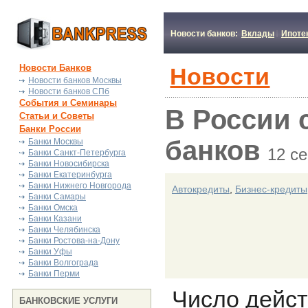
Новости банков:
Вклады
Ипоте
Новости Банков
Новости
Новости банков Москвы
Новости банков СПб
События и Семинары
В России 
Статьи и Советы
Банки России
банков
Банки Москвы
12 с
Банки Санкт-Петербурга
Банки Новосибирска
Банки Екатеринбурга
Банки Нижнего Новгорода
Автокредиты
,
Бизнес-кредиты
Банки Самары
Банки Омска
Банки Казани
Банки Челябинска
Банки Ростова-на-Дону
Банки Уфы
Банки Волгограда
Банки Перми
Число дейс
БАНКОВСКИЕ УСЛУГИ