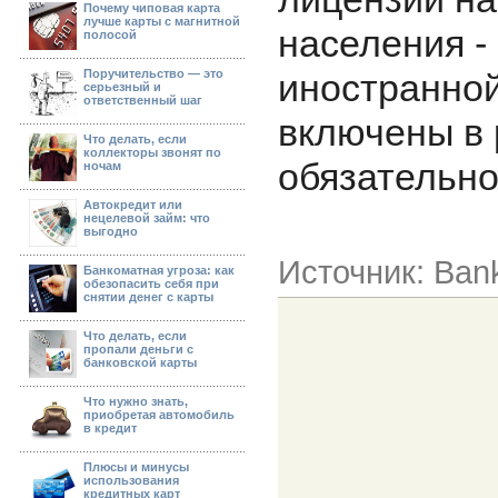
Почему чиповая карта
лучше карты с магнитной
населения -
полосой
Поручительство — это
иностранной
серьезный и
ответственный шаг
включены в 
Что делать, если
коллекторы звонят по
обязательно
ночам
Автокредит или
нецелевой займ: что
выгодно
Источник: Ban
Банкоматная угроза: как
обезопасить себя при
снятии денег с карты
Что делать, если
пропали деньги с
банковской карты
Что нужно знать,
приобретая автомобиль
в кредит
Плюсы и минусы
использования
кредитных карт