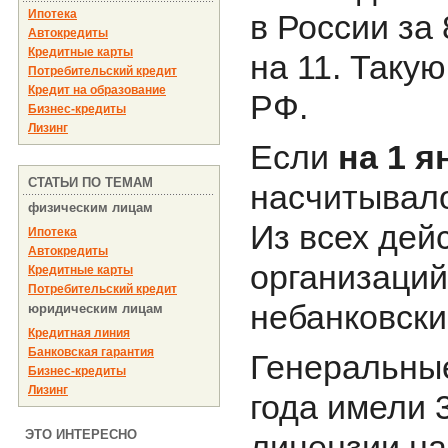
Ипотека
в России за
Автокредиты
Кредитные карты
на 11. Таку
Потребительский кредит
Кредит на образование
РФ.
Бизнес-кредиты
Лизинг
Если
на 1 я
СТАТЬИ ПО ТЕМАМ
насчитывало
физическим лицам
Из всех дей
Ипотека
Автокредиты
организаций 
Кредитные карты
Потребительский кредит
небанковски
юридическим лицам
Кредитная линия
Банковская гарантия
Генеральные
Бизнес-кредиты
Лизинг
года имели 
ЭТО ИНТЕРЕСНО
лицензии на