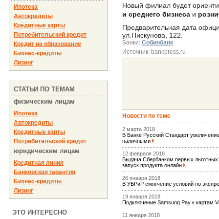
Новый филиал будет ориентир
Ипотека
и среднего бизнеса
и
розни
Автокредиты
Кредитные карты
Предварительная дата официа
Потребительский кредит
ул.Пискунова, 122.
Банки:
Собинбанк
Кредит на образование
Источник: bankpress.ru
Бизнес-кредиты
Лизинг
СТАТЬИ ПО ТЕМАМ
физическим лицам
Ипотека
Новости по теме
Автокредиты
2 марта 2018
Кредитные карты
В Банке Русский Стандарт увеличени
Потребительский кредит
наличными
юридическим лицам
12 февраля 2018
Выдача Сбербанком первых льготных 
Кредитная линия
запуск продукта онлайн
Банковская гарантия
26 января 2018
Бизнес-кредиты
В УБРиР смягчение условий по экспр
Лизинг
19 января 2018
Подключение Samsung Pay к картам 
ЭТО ИНТЕРЕСНО
11 января 2018