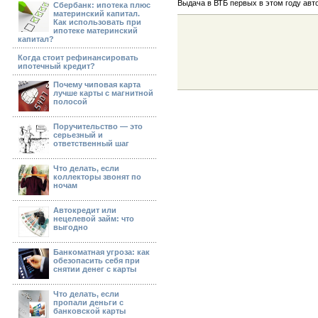
Выдача в ВТБ первых в этом году ав
Сбербанк: ипотека плюс
материнский капитал.
Как использовать при
ипотеке материнский
капитал?
Когда стоит рефинансировать
ипотечный кредит?
Почему чиповая карта
лучше карты с магнитной
полосой
Поручительство — это
серьезный и
ответственный шаг
Что делать, если
коллекторы звонят по
ночам
Автокредит или
нецелевой займ: что
выгодно
Банкоматная угроза: как
обезопасить себя при
снятии денег с карты
Что делать, если
пропали деньги с
банковской карты