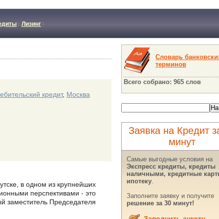
едиты
Лизинг
Словарь банковски
терминов
Всего собрано: 965 слов
ебительский кредит
,
Москва
Заявка на Кредит з
минут
Самые выгодные условия на
Экспресс кредиты, кредиты
наличными, кредитные карт
ипотеку
.
утске, в одном из крупнейших
ионными перспективами - это
Заполните заявку и получите
ый заместитель Председателя
решение за 30 минут!
Заполнить анкету