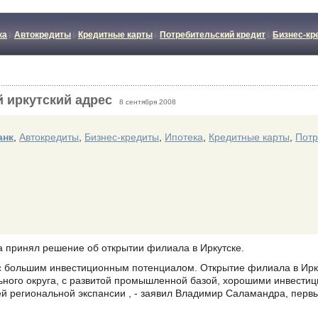
ка
Автокредиты
Кредитные карты
Потребительский кредит
Бизнес-кр
 иркутский адрес
8 сентября 2008
анк
,
Автокредиты
,
Бизнес-кредиты
,
Ипотека
,
Кредитные карты
,
Потр
 принял решение об открытии филиала в Иркутске.
й с большим инвестиционным потенциалом. Открытие филиала в Ирк
ного округа, с развитой промышленной базой, хорошими инвестиц
й региональной экспансии , - заявил Владимир Саламандра, перв