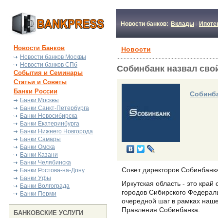
Новости банков:
Вклады
Ипоте
Новости Банков
Новости
Новости банков Москвы
Новости банков СПб
Собинбанк назвал свой
События и Семинары
Статьи и Советы
Банки России
Собинб
Банки Москвы
Банки Санкт-Петербурга
Банки Новосибирска
Банки Екатеринбурга
Банки Нижнего Новгорода
Банки Самары
Банки Омска
Банки Казани
Банки Челябинска
Совет директоров Собинбанка
Банки Ростова-на-Дону
Банки Уфы
Иркутская область - это кра
Банки Волгограда
городов Сибирского Федераль
Банки Перми
очередной шаг в рамках наше
Правления Собинбанка.
БАНКОВСКИЕ УСЛУГИ