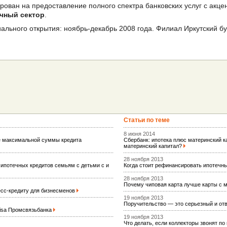
ован на предоставление полного спектра банковских услуг с акц
чный сектор
.
льного открытия: ноябрь-декабрь 2008 года. Филиал Иркутский бу
Статьи по теме
8 июня 2014
е максимальной суммы кредита
Сбербанк: ипотека плюс материнский ка
материнский капитал?
28 ноября 2013
ипотечных кредитов семьям с детьми с и
Когда стоит рефинансировать ипотечн
28 ноября 2013
Почему чиповая карта лучше карты с 
есс-кредиту для бизнесменов
19 ноября 2013
Поручительство — это серьезный и от
Visa Промсвязьбанка
19 ноября 2013
Что делать, если коллекторы звонят п