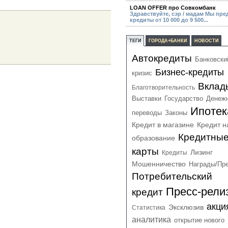
LOAN OFFER про Совкомбанк
Здравствуйте, сэр / мадам Мы пре
кредиты от 10 000 до 9 500...
ТЕГИ
ГОРОДА+БАНКИ
НОВОСТИ
Автокредиты
Банковски
Бизнес-кредиты
кризис
Вклад
Благотворительность
Выставки
Государство
Денеж
Ипотек
переводы
Законы
Кредит в магазине
Кредит н
Кредитны
образование
карты
Лизинг
Кредиты
Мошенничество
Награды/Пр
Потребительский
Пресс-рели
кредит
акци
Эксклюзив
Статистика
аналитика
открытие нового