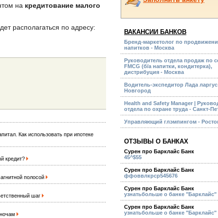
ентом на
кредитование малого
дет располагаться по адресу:
ВАКАНСИИ БАНКОВ
Бренд-маркетолог по продвижени
напитков - Москва
Руководитель отдела продаж по с
FMCG (б/а напитки, кондитерка),
дистрибуция - Москва
Водитель-экспедитор Лада ларгус
Новгород
Health and Safety Manager | Руков
отдела по охране труда - Санкт-П
Управляющий глэмпингом - Росто
питал. Как использовать при ипотеке
ОТЗЫВЫ О БАНКАХ
Сурен про Барклайс Банк
45^$55
ый кредит?
Сурен про Барклайс Банк
ффоввлкрср545676
магнитной полосой
Сурен про Барклайс Банк
узнатьбольше о банке "Барклайс"
ветственный шаг
Сурен про Барклайс Банк
узнатьбольше о банке "Барклайс"
о ночам