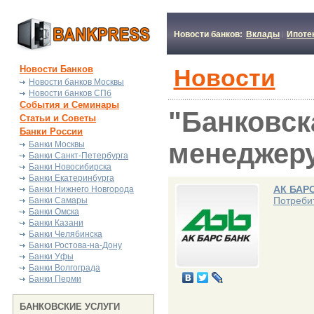
Новости банков:
Вклады
Ипоте
Новости Банков
Новости
Новости банков Москвы
Новости банков СПб
События и Семинары
"Банковск
Статьи и Советы
Банки России
менеджеру
Банки Москвы
Банки Санкт-Петербурга
Банки Новосибирска
Банки Екатеринбурга
АК БАР
Банки Нижнего Новгорода
Потреби
Банки Самары
Банки Омска
Банки Казани
Банки Челябинска
Банки Ростова-на-Дону
Банки Уфы
Банки Волгограда
Банки Перми
БАНКОВСКИЕ УСЛУГИ