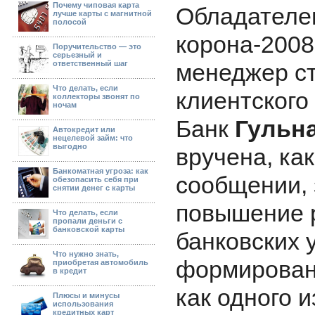
Почему чиповая карта
Обладателе
лучше карты с магнитной
полосой
корона-2008
Поручительство — это
серьезный и
ответственный шаг
менеджер с
Что делать, если
клиентског
коллекторы звонят по
ночам
Банк
Гульн
Автокредит или
нецелевой займ: что
выгодно
вручена, ка
Банкоматная угроза: как
сообщении, 
обезопасить себя при
снятии денег с карты
повышение 
Что делать, если
пропали деньги с
банковской карты
банковских у
Что нужно знать,
формирован
приобретая автомобиль
в кредит
как одного 
Плюсы и минусы
использования
кредитных карт