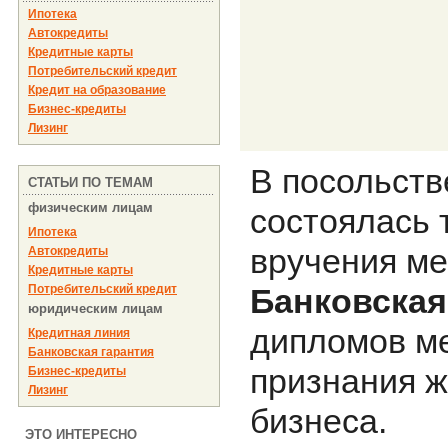
Ипотека
Автокредиты
Кредитные карты
Потребительский кредит
Кредит на образование
Бизнес-кредиты
Лизинг
В посольств
СТАТЬИ ПО ТЕМАМ
физическим лицам
состоялась
Ипотека
вручения м
Автокредиты
Кредитные карты
Потребительский кредит
Банковская
юридическим лицам
дипломов м
Кредитная линия
Банковская гарантия
признания ж
Бизнес-кредиты
Лизинг
бизнеса.
ЭТО ИНТЕРЕСНО