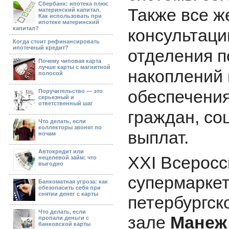
Сбербанк: ипотека плюс
Также все ж
материнский капитал.
Как использовать при
ипотеке материнский
капитал?
консультаци
Когда стоит рефинансировать
ипотечный кредит?
отделения п
Почему чиповая карта
лучше карты с магнитной
накоплений 
полосой
обеспечения
Поручительство — это
серьезный и
ответственный шаг
граждан, с
Что делать, если
коллекторы звонят по
выплат.
ночам
Автокредит или
XXI Всеросс
нецелевой займ: что
выгодно
супермарке
Банкоматная угроза: как
обезопасить себя при
снятии денег с карты
петербургск
Что делать, если
зале
Манеж 
пропали деньги с
банковской карты