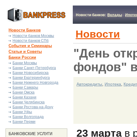
Новости банков:
Вклады
Ипоте
Новости Банков
Новости
Новости банков Москвы
Новости банков СПб
События и Семинары
"День отк
Статьи и Советы
Банки России
фондов" в
Банки Москвы
Банки Санкт-Петербурга
Банки Новосибирска
Банки Екатеринбурга
Банки Нижнего Новгорода
Автокредиты
,
Ипотека
,
Креди
Банки Самары
Банки Омска
Банки Казани
Банки Челябинска
Банки Ростова-на-Дону
Банки Уфы
Банки Волгограда
Банки Перми
23 марта
в 
БАНКОВСКИЕ УСЛУГИ