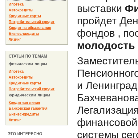
Ипотека
выставки
Фи
Автокредиты
Кредитные карты
пройдет Ден
Потребительский кредит
Кредит на образование
фондов , п
Бизнес-кредиты
Лизинг
молодость 
СТАТЬИ ПО ТЕМАМ
Заместител
физическим лицам
Пенсионного
Ипотека
Автокредиты
и Ленинград
Кредитные карты
Потребительский кредит
Бахчеванова
юридическим лицам
Кредитная линия
Легализация
Банковская гарантия
Бизнес-кредиты
финансовой
Лизинг
системы сег
ЭТО ИНТЕРЕСНО