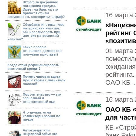
Штраф за досрочное
погашение кредита.
Имеет ли банк на это
право? Есть ли
16 марта 
возможность «оспорить» штраф?
«Национа
Сбербанк: ипотека плюс
материнский капитал.
рейтинг 
Как использовать при
ипотеке материнский
«позитив
капитал?
Какие права в
01 марта 
отношении должников
получили приставы?
поместил
ожидания
Когда стоит рефинансировать
ипотечный кредит?
рейтинга
Почему чиповая карта
лучше карты с магнитной
ОАО КБ ..
полосой
Поручительство — это
16 марта 
серьезный и
ответственный шаг
ОАО КБ 
Что делать, если
для час
коллекторы звонят по
ночам
КБ «Стро
Автокредит или
банк Fakt
нецелевой займ: что