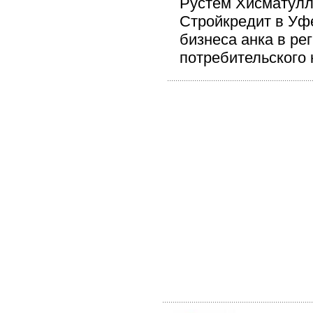
Рустем Хисматулл
Стройкредит в Уфе
бизнеса анка в р
потребительского 