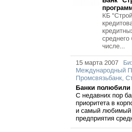
Банк "Ст
программ
КБ "Стро
кредитова
кредитных
среднего 
числе...
15 марта 2007
Би
Международный 
Промсвязьбанк
,
С
Банки полюбили 
С недавних пор ба
приоритета в корп
и самый любимый к
предприятия средн