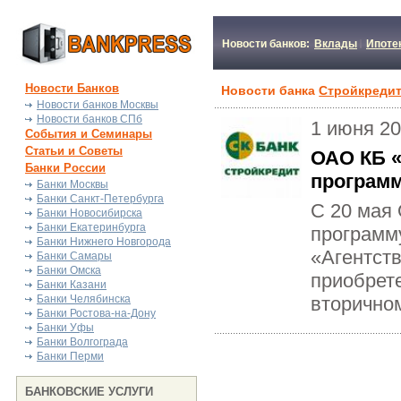
Новости банков:
Вклады
Ипоте
Новости Банков
Новости банка
Стройкреди
Новости банков Москвы
Новости банков СПб
1 июня 20
События и Семинары
Статьи и Советы
ОАО КБ «
Банки России
программ
Банки Москвы
Банки Санкт-Петербурга
С 20 мая
Банки Новосибирска
Банки Екатеринбурга
программ
Банки Нижнего Новгорода
«Агентст
Банки Самары
Банки Омска
приобрет
Банки Казани
Банки Челябинска
вторичном
Банки Ростова-на-Дону
Банки Уфы
Банки Волгограда
Банки Перми
БАНКОВСКИЕ УСЛУГИ