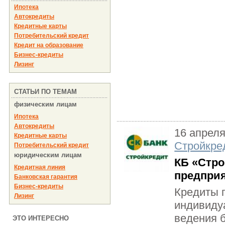
Ипотека
Автокредиты
Кредитные карты
Потребительский кредит
Кредит на образование
Бизнес-кредиты
Лизинг
СТАТЬИ ПО ТЕМАМ
физическим лицам
Ипотека
Автокредиты
16 апреля
Кредитные карты
Стройкре
Потребительский кредит
юридическим лицам
КБ «Стро
Кредитная линия
предприя
Банковская гарантия
Бизнес-кредиты
Кредиты 
Лизинг
индивиду
ведения б
ЭТО ИНТЕРЕСНО