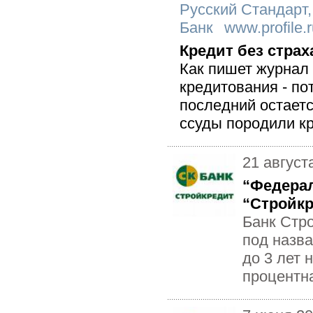
Русский Стандарт
Банк
www.profile.
Кредит без страх
Как пишет журнал 
кредитования - по
последний остает
ссуды породили кр
21 август
“Федерал
“Стройк
Банк Стр
под назва
до 3 лет 
процентна