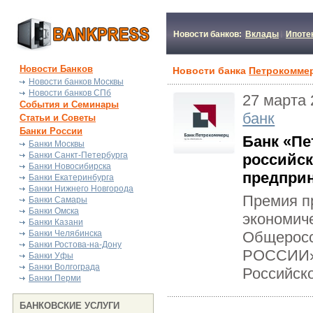
Новости банков:
Вклады
Ипоте
Новости Банков
Новости банка
Петрокоммер
Новости банков Москвы
Новости банков СПб
27 марта 
События и Семинары
банк
Статьи и Советы
Банки России
Банк «Пе
Банки Москвы
Банки Санкт-Петербурга
российск
Банки Новосибирска
предпри
Банки Екатеринбурга
Банки Нижнего Новгорода
Премия п
Банки Самары
Банки Омска
экономич
Банки Казани
Банки Челябинска
Общеросс
Банки Ростова-на-Дону
РОССИИ»,
Банки Уфы
Банки Волгограда
Российско
Банки Перми
БАНКОВСКИЕ УСЛУГИ