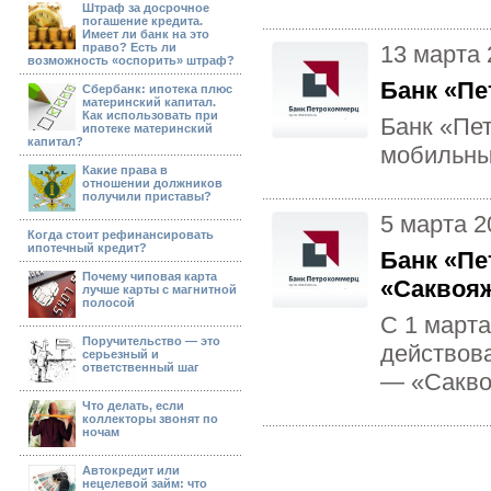
Штраф за досрочное
погашение кредита.
Имеет ли банк на это
право? Есть ли
13 марта 
возможность «оспорить» штраф?
Банк «Пе
Сбербанк: ипотека плюс
материнский капитал.
Как использовать при
Банк «Пе
ипотеке материнский
капитал?
мобильны
Какие права в
отношении должников
получили приставы?
5 марта 2
Когда стоит рефинансировать
ипотечный кредит?
Банк «Пе
Почему чиповая карта
«Саквоя
лучше карты с магнитной
полосой
С 1 марта
Поручительство — это
действов
серьезный и
ответственный шаг
— «Сакво
Что делать, если
коллекторы звонят по
ночам
Автокредит или
нецелевой займ: что