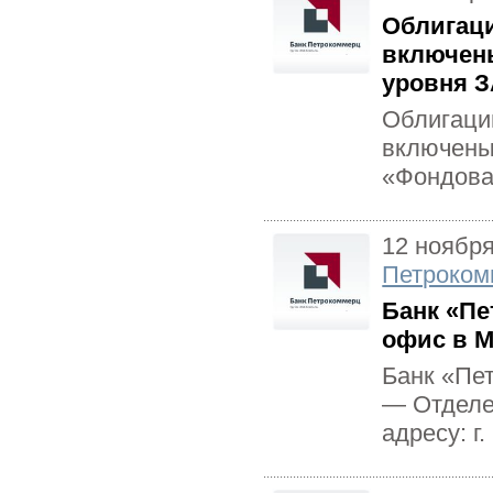
Облигаци
включены
уровня 
Облигаци
включены
«Фондов
12 ноябр
Петроком
Банк «П
офис в 
Банк «Пе
— Отделе
адресу: г.