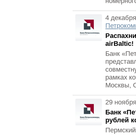
номерного
4 декабря
Петроком
Распахни
airBaltic!
Банк «Пет
представ
совместну
рамках к
Москвы, С
29 ноябр
Банк «Пе
рублей к
Пермский